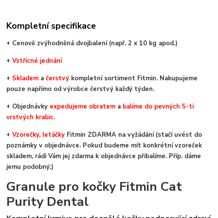
Kompletní specifikace
+ Cenově zvýhodněná dvojbalení (např. 2 x 10 kg apod.)
+
V
střícné jednání
+
Skladem
a
čerstvý
kompletní sortiment Fitmin. Nakupujeme
pouze napřímo od výrobce čerstvý každý týden.
+ Objednávky
expedujeme obratem
a
balíme do pevných 5-ti
vrstvých krabic.
+
Vzorečky
,
letáčky
Fitmin ZDARMA na vyžádání (stačí uvést do
poznámky v objednávce. Pokud budeme mít konkrétní vzoreček
skladem, rádi Vám jej zdarma k objednávce přibalíme. Příp. dáme
jemu podobný;)
Granule pro kočky Fitmin Cat
Purity Dental