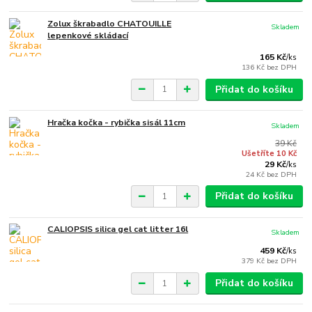
Zolux škrabadlo CHATOUILLE
Skladem
lepenkové skládací
165 Kč
/
ks
136 Kč
bez DPH
Přidat do košíku
Hračka kočka - rybička sisál 11cm
Skladem
39 Kč
Ušetříte 10 Kč
29 Kč
/
ks
24 Kč
bez DPH
Přidat do košíku
CALIOPSIS silica gel cat litter 16l
Skladem
459 Kč
/
ks
379 Kč
bez DPH
Přidat do košíku