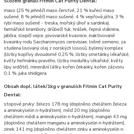
Složení granulí Fitmin Cat Purity Dental:
maso (25 % jehněčí maso čerstvé, 21 % kuřecí maso
sušené, 8 % jehněčí maso sušené, 4 % vepřová játra, 3 %
rybí maso sušené - treska, mořský úhoř a sardinka),
farmářské brambory, drůbeží tuk, hrášek, řepná vláknina,
jablka, slepičí vejce, pivovarské kvasnice, inaktivované
kvasinky rodu Saccharomyces cerevisiae, lněné semeno, za
studena lisovaný olej z norských lososů, bylinný komplex
(lístky kopřivy dvoudomé 0,25 %, lístky smetánky lékařské,
květy heřmánku pravého, lístky meduňky lékařské, květy
lípy srdčité), minerální látky, kořen čekanky, kořen zázvoru
0,1 %, juka shidigera.
Obsah dopl. látek/1kg v granulích Fitmin Cat Purity
Dental:
stopové prvky: železo 178 mg (doplněno chelátem železa
a aminokyselin n-hydrátem), měď 20 mg (doplněno
chelátem mědi a aminokyselin n-hydrátem), mangan 43 mg
(doplněno chelátem manganu a aminokyselin n-hydrátem),
zinek 141 mg (doplněno chelátem zinku a aminokyselin n-