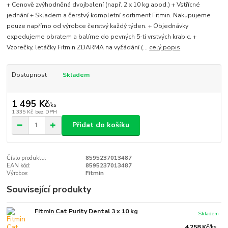
+ Cenově zvýhodněná dvojbalení (např. 2 x 10 kg apod.) + Vstřícné
jednání + Skladem a čerstvý kompletní sortiment Fitmin. Nakupujeme
pouze napřímo od výrobce čerstvý každý týden. + Objednávky
expedujeme obratem a balíme do pevných 5-ti vrstvých krabic. +
Vzorečky, letáčky Fitmin ZDARMA na vyžádání (...
celý popis
Dostupnost
Skladem
1 495 Kč
/
ks
1 335 Kč
bez DPH
Přidat do košíku
Číslo produktu:
8595237013487
EAN kód:
8595237013487
Výrobce:
Fitmin
Související produkty
Fitmin Cat Purity Dental 3 x 10 kg
Skladem
4 258 Kč
/
ks