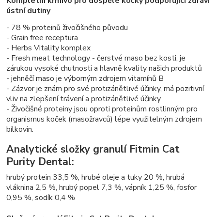
Kompletní krmivo pro dospělé kočky podporující zdraví
ústní dutiny
- 78 % proteinů živočišného původu
- Grain free receptura
- Herbs Vitality komplex
- Fresh meat technology - čerstvé maso bez kosti, je
zárukou vysoké chutnosti a hlavně kvality našich produktů
- jehněčí maso je výborným zdrojem vitamínů B
- Zázvor je znám pro své protizánětlivé účinky, má pozitivní
vliv na zlepšení trávení a protizánětlivé účinky
- Živočišné proteiny jsou oproti proteinům rostlinným pro
organismus koček (masožravců) lépe využitelným zdrojem
bílkovin.
Analytické složky granulí Fitmin Cat
Purity Dental:
hrubý protein 33,5 %, hrubé oleje a tuky 20 %, hrubá
vláknina 2,5 %, hrubý popel 7,3 %, vápník 1,25 %, fosfor
0,95 %, sodík 0,4 %