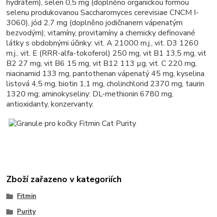
hydrátem), selen 0,5 mg (doplněno organickou formou
selenu produkovanou Saccharomyces cerevisiae CNCM I-
3060), jód 2,7 mg (doplněno jodičnanem vápenatým
bezvodým); vitamíny, provitamíny a chemicky definované
látky s obdobnými účinky: vit. A 21000 m.j., vit. D3 1260
m.j., vit. E (RRR-alfa-tokoferol) 250 mg, vit B1 13,5 mg, vit
B2 27 mg, vit B6 15 mg, vit B12 113 µg, vit. C 220 mg,
niacinamid 133 mg, pantothenan vápenatý 45 mg, kyselina
listová 4,5 mg, biotin 1,1 mg, cholinchlorid 2370 mg, taurin
1320 mg; aminokyseliny: DL-methionin 6780 mg,
antioxidanty, konzervanty.
Zboží zařazeno v kategoriích
Fitmin
Purity