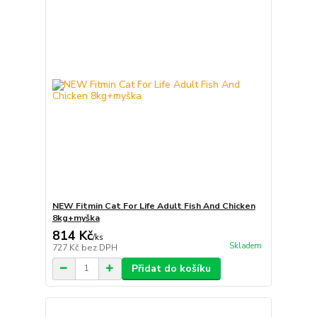
NEW Fitmin Cat For Life Adult Fish And Chicken
8kg+myška
814 Kč
/
ks
Skladem
727 Kč
bez DPH
Přidat do košíku