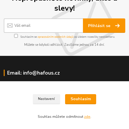
slevy!
Přihlásit se
Souhlasím se
zpracováním osobních údajů
za účelem rozesílky newsletteru.
Můžete se kdykoli odhlásit. Zasíláme jednou za 14 dní.
Email: info@hafous.cz
Souhlasím
Nastavení
Souhlas můžete odmítnout
zde
.
Napište nám