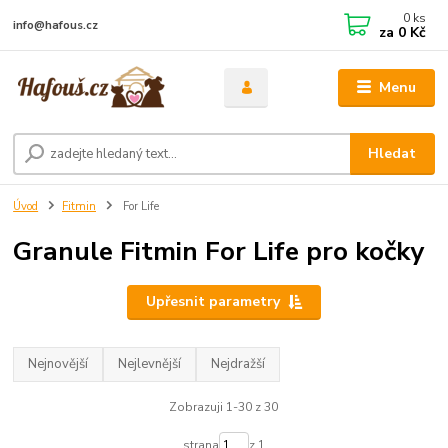
0
ks
info@hafous.cz
za
0 Kč
Menu
Hledat
Úvod
Fitmin
For Life
Granule Fitmin For Life pro kočky
Upřesnit parametry
Nejnovější
Nejlevnější
Nejdražší
Zobrazuji 1-30 z 30
strana
z 1