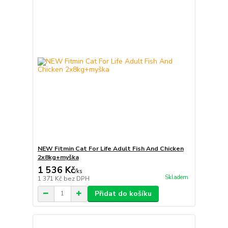
NEW Fitmin Cat For Life Adult Fish And Chicken
2x8kg+myška
1 536 Kč
/
ks
Skladem
1 371 Kč
bez DPH
Přidat do košíku