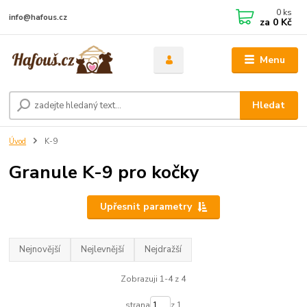
0
ks
info@hafous.cz
za
0 Kč
Menu
Hledat
Úvod
K-9
Granule K-9 pro kočky
Upřesnit parametry
Nejnovější
Nejlevnější
Nejdražší
Zobrazuji 1-4 z 4
strana
z 1