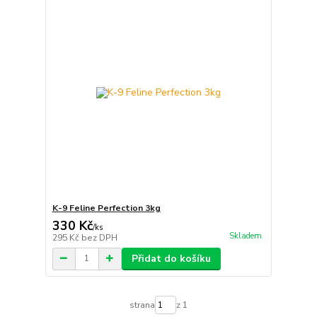
K-9 Feline Perfection 3kg
330 Kč
/
ks
Skladem
295 Kč
bez DPH
Přidat do košíku
strana
z 1