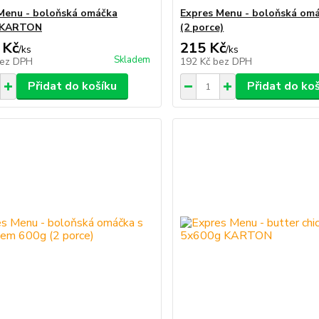
Menu - boloňská omáčka
Expres Menu - boloňská om
 KARTON
(2 porce)
 Kč
215 Kč
/
ks
/
ks
Skladem
ez DPH
192 Kč
bez DPH
Přidat do košíku
Přidat do ko