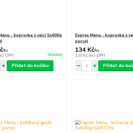
Menu - koprovka s vejci 5x600g
Expres Menu - koprovka s vej
N
porce)
č
134 Kč
/
ks
/
ks
Skladem
ez DPH
120 Kč
bez DPH
Přidat do košíku
Přidat do ko