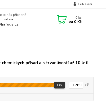
Přihlášení
ejte nás případně
0
ks
tovat na:
za
0 Kč
@hafous.cz
 chemických přísad a s trvanlivostí až 10 let!
Do
Kč