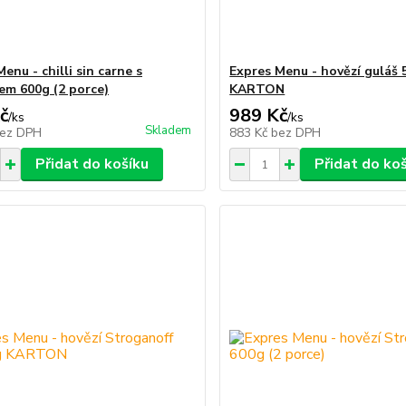
enu - chilli sin carne s
Expres Menu - hovězí guláš
m 600g (2 porce)
KARTON
č
989 Kč
/
ks
/
ks
Skladem
ez DPH
883 Kč
bez DPH
Přidat do košíku
Přidat do ko