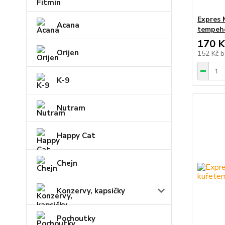
Expres 
Acana
tempehe
170 K
Orijen
152 Kč
b
K-9
Nutram
Happy Cat
Chejn
Konzervy, kapsičky
Pochoutky