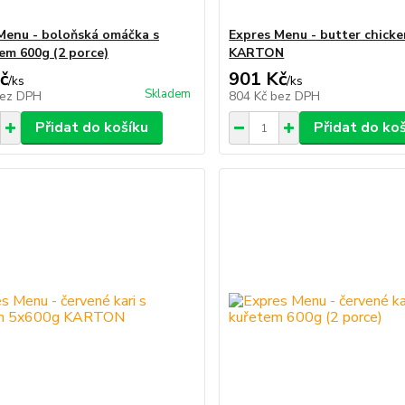
Menu - boloňská omáčka s
Expres Menu - butter chick
m 600g (2 porce)
KARTON
č
901 Kč
/
ks
/
ks
Skladem
ez DPH
804 Kč
bez DPH
Přidat do košíku
Přidat do ko