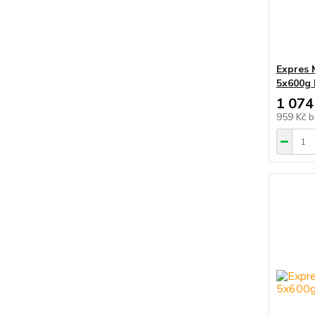
Expres 
5x600g
1 074
959 Kč
b