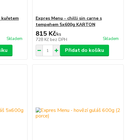
s kuřetem
Expres Menu - chilli sin carne s
tempehem 5x600g KARTON
815 Kč
/
ks
Skladem
Skladem
728 Kč
bez DPH
šíku
Přidat do košíku