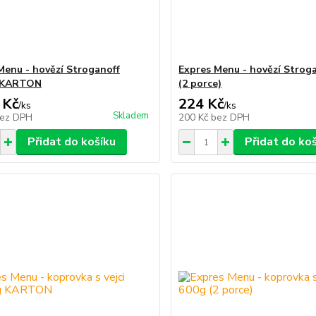
Menu - hovězí Stroganoff
Expres Menu - hovězí Strog
 KARTON
(2 porce)
 Kč
224 Kč
/
ks
/
ks
Skladem
ez DPH
200 Kč
bez DPH
Přidat do košíku
Přidat do ko