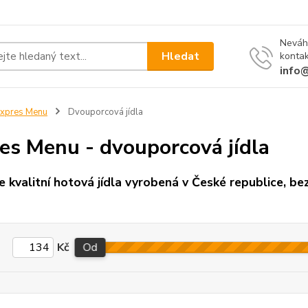
Neváh
Hledat
kontak
info
xpres Menu
Dvouporcová jídla
es Menu - dvouporcová jídla
e kvalitní hotová jídla vyrobená v České republice, bez
Kč
Od