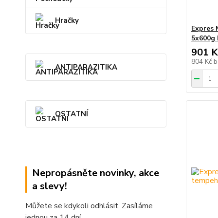
Hračky
Expres 
5x600g
901 K
804 Kč
b
ANTIPARAZITIKA
OSTATNÍ
Nepropásněte novinky, akce
a slevy!
Můžete se kdykoli odhlásit. Zasíláme
jednou za 14 dní.