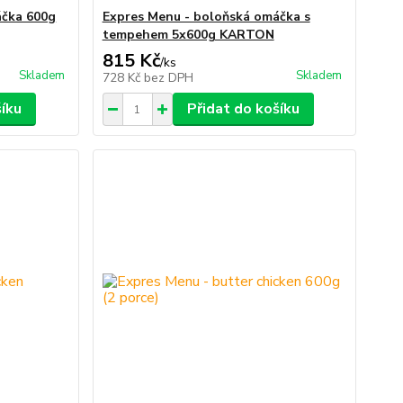
áčka 600g
Expres Menu - boloňská omáčka s
tempehem 5x600g KARTON
815 Kč
/
ks
Skladem
Skladem
728 Kč
bez DPH
šíku
Přidat do košíku