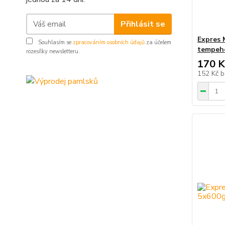
Přihlásit se
Expres M
Souhlasím se
zpracováním osobních údajů
za účelem
tempehe
rozesílky newsletteru.
170 K
152 Kč
b