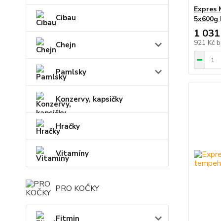
Expres 
Cibau
5x600g
1 031
921 Kč
b
Chejn
Pamlsky
Konzervy, kapsičky
Hračky
Vitamíny
PRO KOČKY
Fitmin