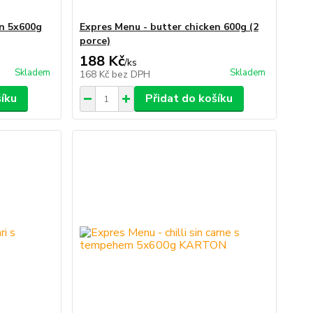
en 5x600g
Expres Menu - butter chicken 600g (2
porce)
188 Kč
/
ks
Skladem
Skladem
168 Kč
bez DPH
šíku
Přidat do košíku