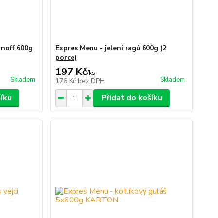
anoff 600g
Expres Menu - jelení ragú 600g (2
porce)
197 Kč
/
ks
Skladem
Skladem
176 Kč
bez DPH
šíku
Přidat do košíku