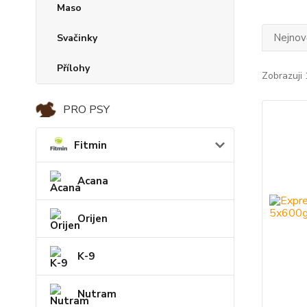
Maso
Nejnově
Svačinky
Přílohy
Zobrazuji 
PRO PSY
Fitmin
Acana
Orijen
K-9
Nutram