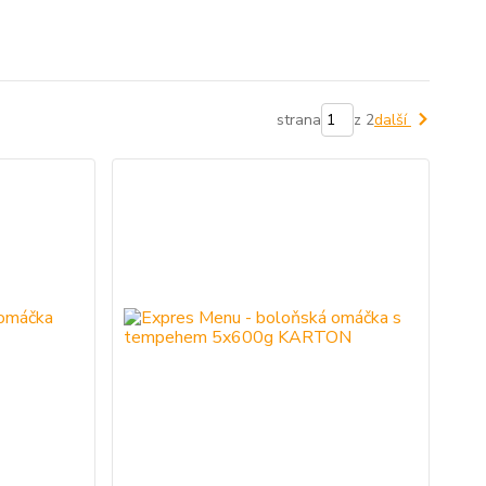
strana
z 2
další