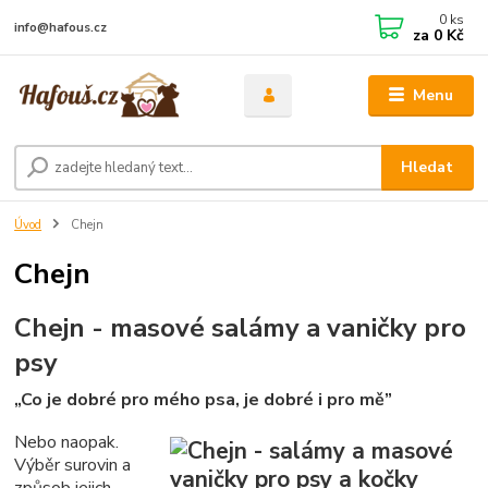
0
ks
info@hafous.cz
za
0 Kč
Menu
Hledat
Úvod
Chejn
Chejn
Chejn - masové salámy a vaničky pro
psy
„Co je dobré pro mého psa, je dobré i pro mě”
Nebo naopak.
Výběr surovin a
způsob jejich