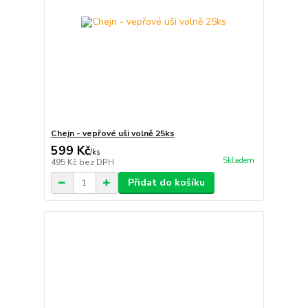
Chejn - vepřové uši volně 25ks
599 Kč
/
ks
Skladem
495 Kč
bez DPH
Přidat do košíku