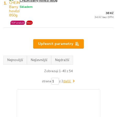
CHEJN Barry hovězí 850g
1.
Skladem
38 Kč
34 Kč bez DPH
TOP produkt
Akce
Upřesnit parametry
Nejnovější
Nejlevnější
Nejdražší
Zobrazuji 1-40 z 54
strana
z 2
další