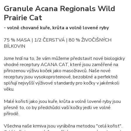
Granule Acana Regionals Wild
Prairie Cat
- volně chované kuře, krůta a volně lovené ryby
75 % MASA | 1/2 ČERSTVÁ | 80 % ŽIVOČIŠNÝCH
BÍLKOVIN
Jsme hrdí na to, že vám můžeme představit nové biologicky
vhodné receptury ACANA CAT, které jsou zaměřené na
přirozenou výživu koček jako masožravců. Naše nové
receptury jsou vysokoproteinové, bezobilné a perfektně
splňují nejvyšší výživové standardy pro kočky v jakémkoli
věku.
Malé kořisti jako jsou kuře, krůta a volně lovené ryby jsou
přesně to, co by předchůdci vaší kočky jedli ve volné
přírodě.
Všechna naše krmiva jsou vyráběna metodou "celá kořist".