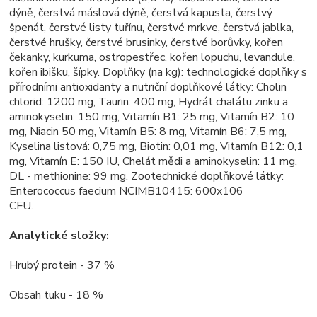
dýně, čerstvá máslová dýně, čerstvá kapusta, čerstvý
špenát, čerstvé listy tuřínu, čerstvé mrkve, čerstvá jablka,
čerstvé hrušky, čerstvé brusinky, čerstvé borůvky, kořen
čekanky, kurkuma, ostropestřec, kořen lopuchu, levandule,
kořen ibišku, šípky. Doplňky (na kg): technologické doplňky s
přírodními antioxidanty a nutriční doplňkové látky: Cholin
chlorid: 1200 mg, Taurin: 400 mg, Hydrát chalátu zinku a
aminokyselin: 150 mg, Vitamín B1: 25 mg, Vitamín B2: 10
mg, Niacin 50 mg, Vitamín B5: 8 mg, Vitamín B6: 7,5 mg,
Kyselina listová: 0,75 mg, Biotin: 0,01 mg, Vitamín B12: 0,1
mg, Vitamín E: 150 IU, Chelát mědi a aminokyselin: 11 mg,
DL - methionine: 99 mg. Zootechnické doplňkové látky:
Enterococcus faecium NCIMB10415: 600x106
CFU.
Analytické složky:
Hrubý protein - 37 %
Obsah tuku - 18 %