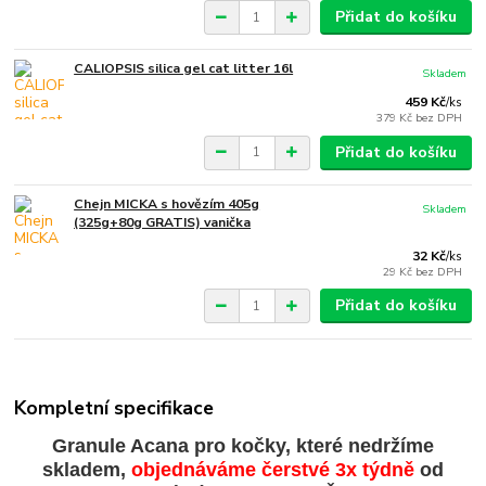
Přidat do košíku
CALIOPSIS silica gel cat litter 16l
Skladem
459 Kč
/
ks
379 Kč
bez DPH
Přidat do košíku
Chejn MICKA s hovězím 405g
Skladem
(325g+80g GRATIS) vanička
32 Kč
/
ks
29 Kč
bez DPH
Přidat do košíku
Kompletní specifikace
Granule Acana pro kočky, které nedržíme
skladem,
objednáváme čerstvé 3x týdně
od