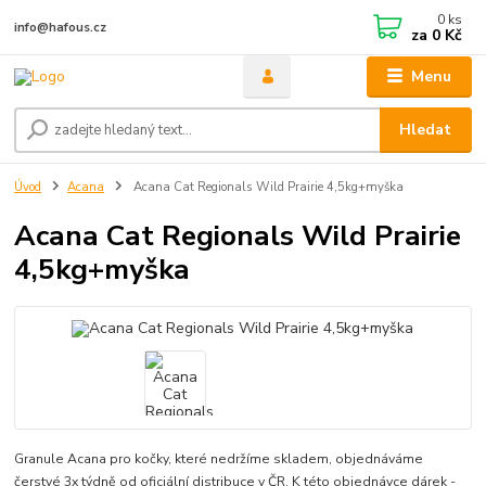
0
ks
info@hafous.cz
za
0 Kč
Menu
Hledat
Úvod
Acana
Acana Cat Regionals Wild Prairie 4,5kg+myška
Acana Cat Regionals Wild Prairie
4,5kg+myška
Granule Acana pro kočky, které nedržíme skladem, objednáváme
čerstvé 3x týdně od oficiální distribuce v ČR. K této objednávce dárek -