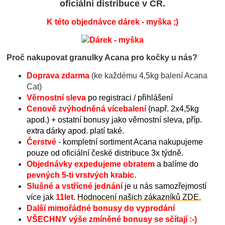
oficiální distribuce v ČR.
K této objednávce dárek - myška ;)
Proč nakupovat granulky Acana pro kočky u nás?
Doprava zdarma
(ke každému 4,5kg balení Acana
Cat)
Věrnostní sleva
po registraci / přihlášení
Cenově zvýhodněná vícebalení
(např. 2x4,5kg
apod.) + ostatní bonusy jako věrnostní sleva, příp.
extra dárky apod. platí také.
Čerstvé
- kompletní sortiment Acana nakupujeme
pouze od oficiální české distribuce 3x týdně.
Objednávky expedujeme obratem
a balíme do
pevných 5-ti vrstvých krabic
.
Slušné a vstřícné jednání
je u nás samozřejmostí
více jak
11let.
Hodnocení našich zákazníků ZDE.
Další mimořádné bonusy do vyprodání
VŠECHNY výše zmíněné bonusy se sčítají :-)