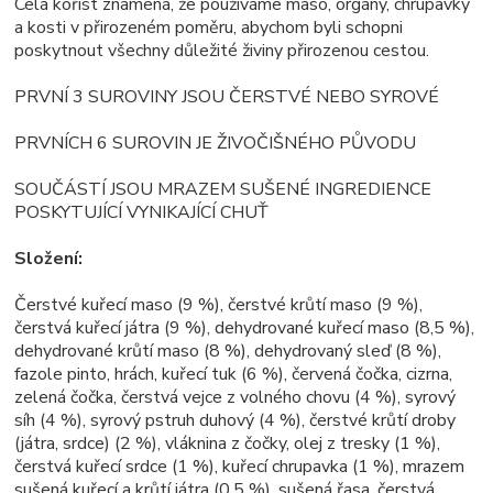
Celá kořist znamená, že používáme maso, orgány, chrupavky
a kosti v přirozeném poměru, abychom byli schopni
poskytnout všechny důležité živiny přirozenou cestou.
PRVNÍ 3 SUROVINY JSOU ČERSTVÉ NEBO SYROVÉ
PRVNÍCH 6 SUROVIN JE ŽIVOČIŠNÉHO PŮVODU
SOUČÁSTÍ JSOU MRAZEM SUŠENÉ INGREDIENCE
POSKYTUJÍCÍ VYNIKAJÍCÍ CHUŤ
Složení:
Čerstvé kuřecí maso (9 %), čerstvé krůtí maso (9 %),
čerstvá kuřecí játra (9 %), dehydrované kuřecí maso (8,5 %),
dehydrované krůtí maso (8 %), dehydrovaný sleď (8 %),
fazole pinto, hrách, kuřecí tuk (6 %), červená čočka, cizrna,
zelená čočka, čerstvá vejce z volného chovu (4 %), syrový
síh (4 %), syrový pstruh duhový (4 %), čerstvé krůtí droby
(játra, srdce) (2 %), vláknina z čočky, olej z tresky (1 %),
čerstvá kuřecí srdce (1 %), kuřecí chrupavka (1 %), mrazem
sušená kuřecí a krůtí játra (0,5 %), sušená řasa, čerstvá