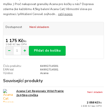
myška ;) Proč nakupovat granulky Acana pro kočky u nás? Doprava
zdarma (ke každému 4,5kg balení Acana Cat) Věrnostní sleva po
registraci / přihlášení Cenově zvýhodn...
celý popis
Dostupnost
Není skladem
1 175 Kč
/
ks
1 049 Kč
bez DPH
Přidat do košíku
Číslo produktu:
64992714581
EAN kód:
64992714581
Výrobce:
Acana
Související produkty
Acana Cat Regionals Wild Prairie
Není skladem
2x4,5kg+myška
2 058 Kč
/
ks
1 838 Kč
bez DPH