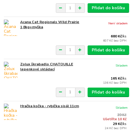
Přidat do košíku
Acana Cat Regionals Wild Prairie
Není skladem
1,8kg+myška
680 Kč
/
ks
607 Kč
bez DPH
Přidat do košíku
Zolux škrabadlo CHATOUILLE
Skladem
lepenkové skládací
165 Kč
/
ks
136 Kč
bez DPH
Přidat do košíku
Hračka kočka - rybička sisál 11cm
Skladem
39 Kč
Ušetříte 10 Kč
29 Kč
/
ks
24 Kč
bez DPH