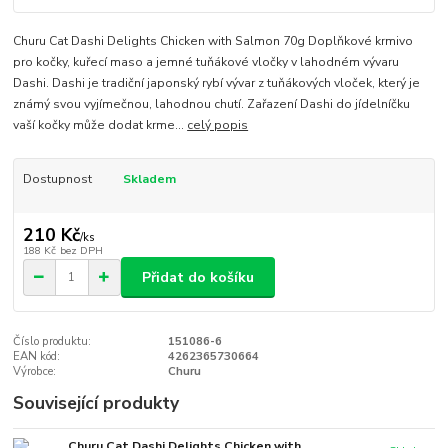
Churu Cat Dashi Delights Chicken with Salmon 70g Doplňkové krmivo
pro kočky, kuřecí maso a jemné tuňákové vločky v lahodném vývaru
Dashi. Dashi je tradiční japonský rybí vývar z tuňákových vloček, který je
známý svou vyjímečnou, lahodnou chutí. Zařazení Dashi do jídelníčku
vaší kočky může dodat krme...
celý popis
Dostupnost
Skladem
210 Kč
/
ks
188 Kč
bez DPH
Přidat do košíku
Číslo produktu:
151086-6
EAN kód:
4262365730664
Výrobce:
Churu
Související produkty
Churu Cat Dashi Delights Chicken with