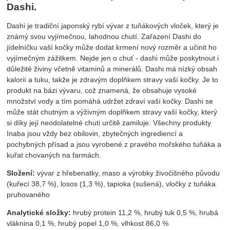
Dashi.
Dashi je tradiční japonský rybí vývar z tuňákových vloček, který je
známý svou vyjímečnou, lahodnou chutí. Zařazení Dashi do
jídelníčku vaší kočky může dodat krmení nový rozměr a učinit ho
vyjímečným zážitkem. Nejde jen o chuť - dashi může poskytnout i
důležité živiny včetně vitaminů a minerálů. Dashi má nízký obsah
kalorií a tuku, takže je zdravým doplňkem stravy vaší kočky. Je to
produkt na bázi vývaru, což znamená, že obsahuje vysoké
množství vody a tím pomáhá udržet zdraví vaší kočky. Dashi se
může stát chutným a výživným doplňkem stravy vaší kočky, který
si díky její neodolatelné chuti určitě zamiluje. Všechny produkty
Inaba jsou vždy bez obilovin, zbytečných ingrediencí a
pochybných přísad a jsou vyrobené z pravého mořského tuňáka a
kuřat chovaných na farmách.
Složení:
vývar z hřebenatky, maso a výrobky živočišného původu
(kuřecí 38,7 %), losos (1,3 %), tapioka (sušená), vločky z tuňáka
pruhovaného
Analytické složky:
hrubý protein 11,2 %, hrubý tuk 0,5 %, hrubá
vláknina 0,1 %, hrubý popel 1,0 %, vlhkost 86,0 %