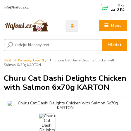
0
ks
info@hafous.cz
za
0 Kč
Menu
Hledat
Úvod
Konzervy, kapsičky
Churu Cat Dashi Delights Chicken with
Salmon 6x70g KARTON
Churu Cat Dashi Delights Chicken
with Salmon 6x70g KARTON