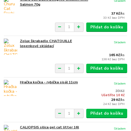
Skladem
Salmon 70g
37 Kč
/
ks
33 Kč
bez DPH
Přidat do košíku
Zolux škrabadlo CHATOUILLE
Skladem
lepenkové skládací
165 Kč
/
ks
136 Kč
bez DPH
Přidat do košíku
Hračka kočka - rybička sisál 11cm
Skladem
39 Kč
Ušetříte 10 Kč
29 Kč
/
ks
24 Kč
bez DPH
Přidat do košíku
CALIOPSIS silica gel cat litter 16l
Skladem