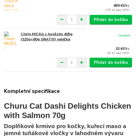
459 Kč
/
ks
379 Kč
bez DPH
Přidat do košíku
Chejn MICKA s hovězím 405g
Skladem
(325g+80g GRATIS) vanička
32 Kč
/
ks
29 Kč
bez DPH
Přidat do košíku
Kompletní specifikace
Churu Cat Dashi Delights Chicken
with Salmon 70g
Doplňkové krmivo pro kočky, kuřecí maso a
jemné tuňákové vločky v lahodném vývaru