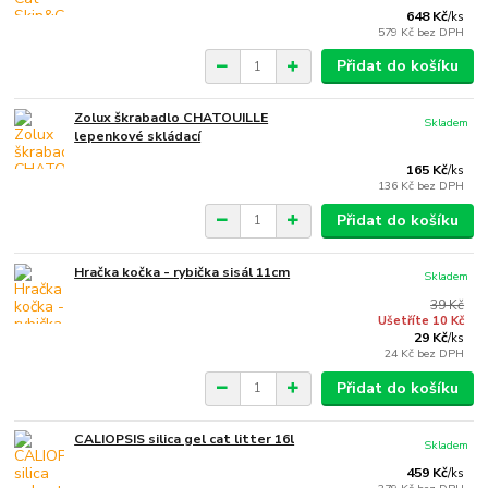
648 Kč
/
ks
579 Kč
bez DPH
Přidat do košíku
Zolux škrabadlo CHATOUILLE
Skladem
lepenkové skládací
165 Kč
/
ks
136 Kč
bez DPH
Přidat do košíku
Hračka kočka - rybička sisál 11cm
Skladem
39 Kč
Ušetříte 10 Kč
29 Kč
/
ks
24 Kč
bez DPH
Přidat do košíku
CALIOPSIS silica gel cat litter 16l
Skladem
459 Kč
/
ks