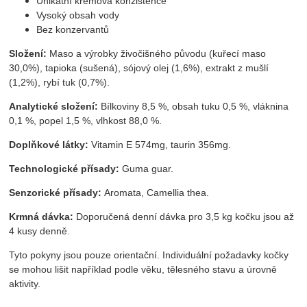
Unikátní krémová konzistence
Vysoký obsah vody
Bez konzervantů
Složení:
Maso a výrobky živočišného původu (kuřecí maso
30,0%), tapioka (sušená), sójový olej (1,6%), extrakt z mušlí
(1,2%), rybí tuk (0,7%).
Analytické složení:
Bílkoviny 8,5 %, obsah tuku 0,5 %, vláknina
0,1 %, popel 1,5 %, vlhkost 88,0 %.
Doplňkové látky:
Vitamin E 574mg, taurin 356mg.
Technologické přísady:
Guma guar.
Senzorické přísady:
Aromata, Camellia thea.
Krmná dávka:
Doporučená denní dávka pro 3,5 kg kočku jsou až
4 kusy denně.
Tyto pokyny jsou pouze orientační. Individuální požadavky kočky
se mohou lišit například podle věku, tělesného stavu a úrovně
aktivity.