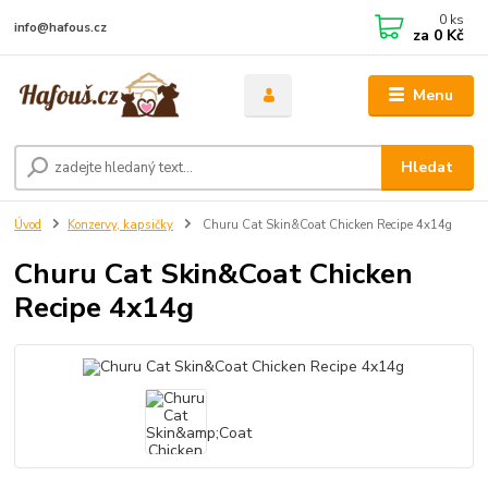
0
ks
info@hafous.cz
za
0 Kč
Menu
Hledat
Úvod
Konzervy, kapsičky
Churu Cat Skin&Coat Chicken Recipe 4x14g
Churu Cat Skin&Coat Chicken
Recipe 4x14g