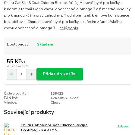
Churu Cat Skin&Coat Chicken Recipe 4x14g Masové pyré pro kočky s
kuřecím z farmářského chovu obohacené o omega 3 a 6 mastné kyseliny
pro krásnou kůži a srst. Lahodný, přírodní pamlsek krémové konzistence
bez obilovin. Churu masové pyré pro kočky s kuřecím z farmářského
chovu obohacené o omega 3 ...
celý popis
Dostupnost
Skladem
55 Kč
/
ks
49 Kč
bez DPH
Přidat do košíku
Číslo produktu:
138423
EAN kód:
4262365736727
Výrobce:
Churu
Související produkty
Churu Cat Skin&Coat Chicken Recipe
Skladem
12x4x14g - KARTON