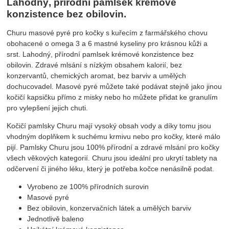
Lahodný, přírodní pamlsek krémové
konzistence bez obilovin.
Churu masové pyré pro kočky s kuřecím z farmářského chovu
obohacené o omega 3 a 6 mastné kyseliny pro krásnou kůži a
srst. Lahodný, přírodní pamlsek krémové konzistence bez
obilovin. Zdravé mlsání s nízkým obsahem kalorií, bez
konzervantů, chemických aromat, bez barviv a umělých
dochucovadel. Masové pyré můžete také podávat stejně jako jinou
kočičí kapsičku přímo z misky nebo ho můžete přidat ke granulím
pro vylepšení jejich chuti.
Kočičí pamlsky Churu mají vysoký obsah vody a díky tomu jsou
vhodným doplňkem k suchému krmivu nebo pro kočky, které málo
pijí. Pamlsky Churu jsou 100% přírodní a zdravé mlsání pro kočky
všech věkových kategorií. Churu jsou ideální pro ukrytí tablety na
odčervení či jiného léku, který je potřeba kočce nenásilně podat.
Vyrobeno ze 100% přírodních surovin
Masové pyré
Bez obilovin, konzervačních látek a umělých barviv
Jednotlivě baleno