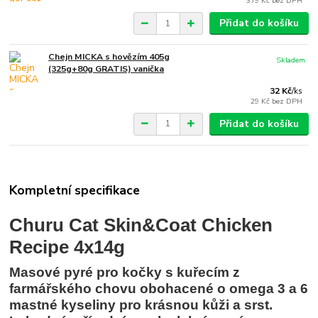
379 Kč
bez DPH
Přidat do košíku
Chejn MICKA s hovězím 405g
Skladem
(325g+80g GRATIS) vanička
32 Kč
/
ks
29 Kč
bez DPH
Přidat do košíku
Kompletní specifikace
Churu Cat Skin&Coat Chicken
Recipe 4x14g
Masové pyré pro kočky s kuřecím z
farmářského chovu obohacené o omega 3 a 6
mastné kyseliny pro krásnou kůži a srst.