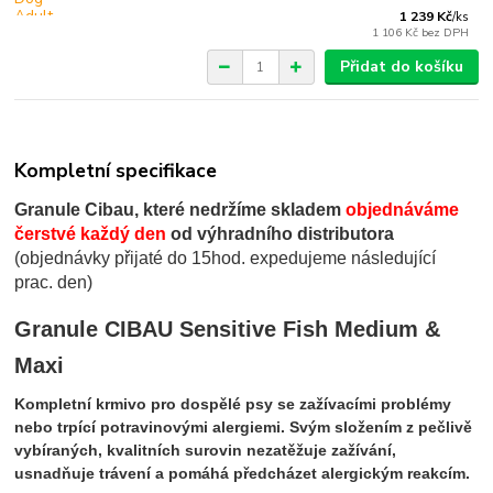
1 239 Kč
/
ks
1 106 Kč
bez DPH
Přidat do košíku
Kompletní specifikace
Granule Cibau, které nedržíme skladem
objednáváme
čerstvé každý den
od výhradního distributora
(objednávky přijaté do 15hod. expedujeme následující
prac. den)
Granule CIBAU Sensitive Fish Medium &
Maxi
Kompletní krmivo pro dospělé psy se zažívacími problémy
nebo trpící potravinovými alergiemi.
Svým složením z pečlivě
vybíraných, kvalitních surovin nezatěžuje zažívání,
usnadňuje trávení a pomáhá předcházet alergickým reakcím.