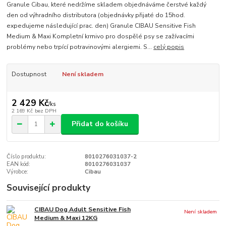
Granule Cibau, které nedržíme skladem objednáváme čerstvé každý
den od výhradního distributora (objednávky přijaté do 15hod.
expedujeme následující prac. den) Granule CIBAU Sensitive Fish
Medium & Maxi Kompletní krmivo pro dospělé psy se zažívacími
problémy nebo trpící potravinovými alergiemi. S...
celý popis
Dostupnost
Není skladem
2 429 Kč
/
ks
2 169 Kč
bez DPH
Přidat do košíku
Číslo produktu:
8010276031037-2
EAN kód:
8010276031037
Výrobce:
Cibau
Související produkty
CIBAU Dog Adult Sensitive Fish
Není skladem
Medium & Maxi 12KG