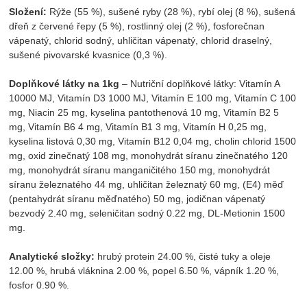
Složení:
Rýže (55 %), sušené ryby (28 %), rybí olej (8 %), sušená
dřeň z červené řepy (5 %), rostlinný olej (2 %), fosforečnan
vápenatý, chlorid sodný, uhličitan vápenatý, chlorid draselný,
sušené pivovarské kvasnice (0,3 %).
Doplňkové látky na 1kg
– Nutriční doplňkové látky: Vitamín A
10000 MJ, Vitamín D3 1000 MJ, Vitamín E 100 mg, Vitamín C 100
mg, Niacin 25 mg, kyselina pantothenová 10 mg, Vitamín B2 5
mg, Vitamín B6 4 mg, Vitamín B1 3 mg, Vitamín H 0,25 mg,
kyselina listová 0,30 mg, Vitamín B12 0,04 mg, cholin chlorid 1500
mg, oxid zinečnatý 108 mg, monohydrát síranu zinečnatého 120
mg, monohydrát síranu manganičitého 150 mg, monohydrát
síranu železnatého 44 mg, uhličitan železnatý 60 mg, (E4) měď
(pentahydrát síranu měďnatého) 50 mg, jodičnan vápenatý
bezvodý 2.40 mg, seleničitan sodný 0.22 mg, DL-Metionin 1500
mg.
Analytické složky:
hrubý protein 24.00 %, čisté tuky a oleje
12.00 %, hrubá vláknina 2.00 %, popel 6.50 %, vápník 1.20 %,
fosfor 0.90 %.