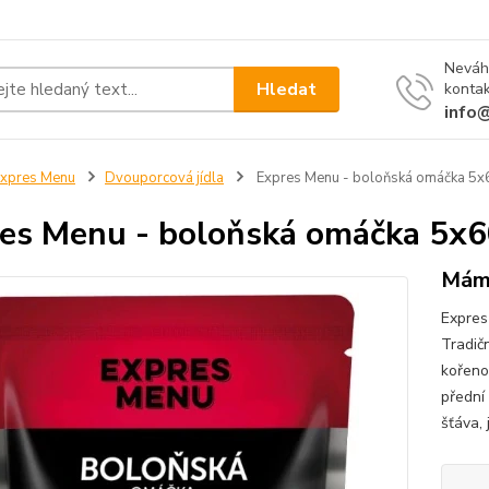
Neváh
Hledat
kontak
info
xpres Menu
Dvouporcová jídla
Expres Menu - boloňská omáčka 
es Menu - boloňská omáčka 5
Máme
Expres
Tradič
kořeno
přední 
šťáva, 