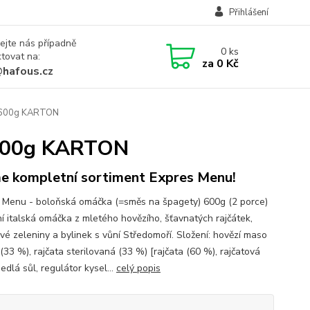
Přihlášení
ejte nás případně
0
ks
tovat na:
za
0 Kč
@hafous.cz
5x600g KARTON
x600g KARTON
 kompletní sortiment Expres Menu!
 Menu - boloňská omáčka (=směs na špagety) 600g (2 porce)
ní italská omáčka z mletého hovězího, šťavnatých rajčátek,
vé zeleniny a bylinek s vůní Středomoří. Složení: hovězí maso
(33 %), rajčata sterilovaná (33 %) [rajčata (60 %), rajčatová
jedlá sůl, regulátor kysel...
celý popis