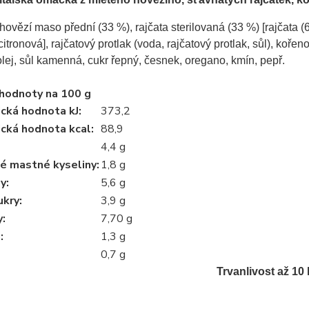
hovězí maso přední (33 %), rajčata sterilovaná (33 %) [rajčata (60
citronová], rajčatový protlak (voda, rajčatový protlak, sůl), kořeno
lej, sůl kamenná, cukr řepný, česnek, oregano, kmín, pepř.
 hodnoty na 100 g
ická hodnota kJ
:
373,2
ická hodnota kcal
:
88,9
4,4 g
é mastné kyseliny
:
1,8 g
dy
:
5,6 g
ukry
:
3,9 g
y
:
7,70 g
a
:
1,3 g
0,7 g
Trvanlivost až 10 