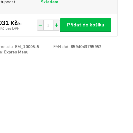
tupnost
Skladem
031 Kč
/
ks
Přidat do košíku
 Kč
bez DPH
roduktu:
EM_10005-5
EAN kód:
8594043795952
e:
Expres Menu