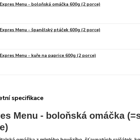
Expres Menu - boloňská omáčka 600g (2 porce)
Expres Menu - španělský ptáček 600g (2 porce)
Expres Menu - kuře na paprice 600g (2 porce)
tní specifikace
es Menu - boloňská omáčka (=s
e)
 italská omáčka z mletého hovězího, šťavnatých rajčátek, ko