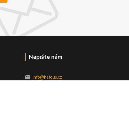
Napište nám
info@hafous.cz
Vytvořeno na
Eshop-rychle.cz