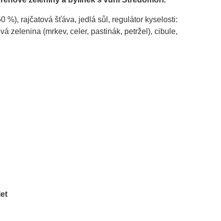
 %), rajčatová šťáva, jedlá sůl, regulátor kyselosti:
vá zelenina (mrkev, celer, pastinák, petržel), cibule,
let