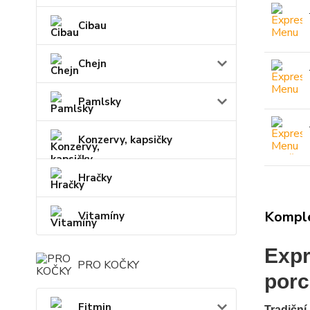
Cibau
Chejn
Pamlsky
Konzervy, kapsičky
Hračky
Komple
Vitamíny
Expr
PRO KOČKY
porc
Fitmin
Tradiční