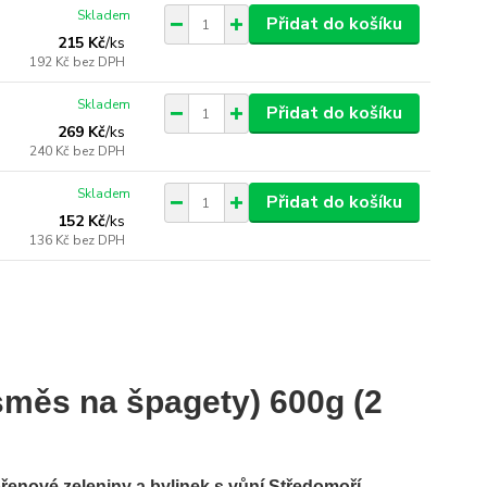
Skladem
Přidat do košíku
215 Kč
/
ks
192 Kč
bez DPH
Skladem
Přidat do košíku
269 Kč
/
ks
240 Kč
bez DPH
Skladem
Přidat do košíku
152 Kč
/
ks
136 Kč
bez DPH
měs na špagety) 600g (2
řenové zeleniny a bylinek s vůní Středomoří.