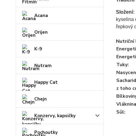
Složení:
Acana
kyselina 
řepkový o
Orijen
Nutriční
Energet
K-9
Energet
Tuky
:
Nutram
Nasycen
Sachari
Happy Cat
z toho c
Bílkovin
Chejn
Vláknin
Sůl
:
Konzervy, kapsičky
Pochoutky