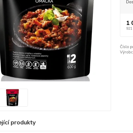
Dos
1 
921
Číslo p
Výrobc
jící produkty