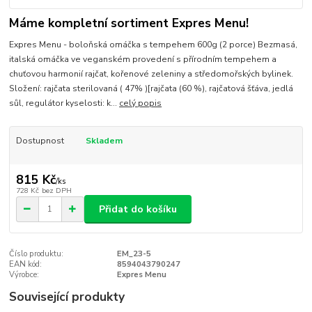
Máme kompletní sortiment Expres Menu!
Expres Menu - boloňská omáčka s tempehem 600g (2 porce) Bezmasá,
italská omáčka ve veganském provedení s přírodním tempehem a
chuťovou harmonií rajčat, kořenové zeleniny a středomořských bylinek.
Složení: rajčata sterilovaná ( 47% )[rajčata (60 %), rajčatová šťáva, jedlá
sůl, regulátor kyselosti: k...
celý popis
Dostupnost
Skladem
815 Kč
/
ks
728 Kč
bez DPH
Přidat do košíku
Číslo produktu:
EM_23-5
EAN kód:
8594043790247
Výrobce:
Expres Menu
Související produkty