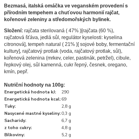
Bezmasá, italská omáčka ve veganském provedení s
přírodním tempehem a chuťovou harmonií rajčat,
kořenové zeleniny a středomořských bylinek.
Složení:
rajčata sterilovaná ( 47% )[rajčata (60 %),
rajčatová šťáva, jedlá sůl, regulátor kyselosti: kyselina
citronová], tempeh natural ( 21% )[ sojové boby, fermentační
kultury], rajčatový protlak (voda, rajčatový protlak, sůl),
kořenová zelenina (mrkev, celer, pastinák, petržel), cibule,
řepkový olej, sůl kamenná, cukr řepný, česnek, oregano,
kmín, pepř.
Nutriční hodnoty na 100g:
Energetická hodnota kJ
:
290
Energetická hodnota kcal
:
69
Tuky
:
2,8 g
Nasycené mastné kyseliny
:
0,3 g
Sacharidy
:
6,7 g
z toho cukry
:
4,8 g
Bílkoviny
:
5,2 g