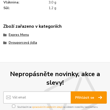
Vláknina
:
3,0 g
Sůl
:
1,2 g
Zboží zařazeno v kategoriích
Expres Menu
Dvouporcová jídla
Nepropásněte novinky, akce a
slevy!
Přihlásit se
Souhlasím se
zpracováním osobních údajů
za účelem rozesílky newsletteru.