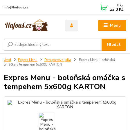
0
ks
info@hafous.cz
za
0 Kč
Menu
Hledat
Úvod
Expres Menu
Dvouporcová jídla
Expres Menu - boloňská
omáčka s tempehem 5x600g KARTON
Expres Menu - boloňská omáčka s
tempehem 5x600g KARTON