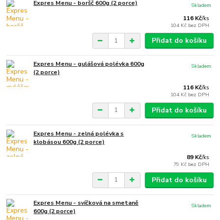
Expres Menu - boršč 600g (2 porce)
Skladem
116 Kč
/
ks
104 Kč
bez DPH
Přidat do košíku
Expres Menu - gulášová polévka 600g
Skladem
(2 porce)
116 Kč
/
ks
104 Kč
bez DPH
Přidat do košíku
Expres Menu - zelná polévka s
Skladem
klobásou 600g (2 porce)
89 Kč
/
ks
79 Kč
bez DPH
Přidat do košíku
Expres Menu - svíčková na smetaně
Skladem
600g (2 porce)