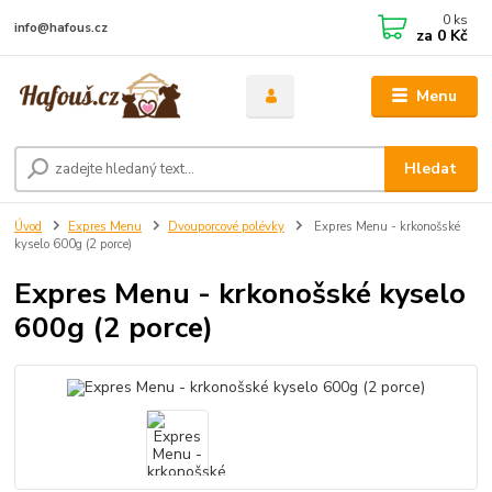
0
ks
info@hafous.cz
za
0 Kč
Menu
Hledat
Úvod
Expres Menu
Dvouporcové polévky
Expres Menu - krkonošské
kyselo 600g (2 porce)
Expres Menu - krkonošské kyselo
600g (2 porce)