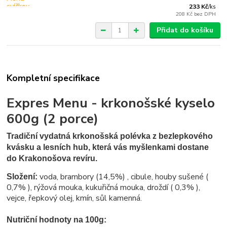
233 Kč
/
ks
208 Kč
bez DPH
Přidat do košíku
Kompletní specifikace
Expres Menu - krkonošské kyselo
600g (2 porce)
Tradiční vydatná krkonošská polévka z bezlepkového
kvásku a lesních hub, která vás myšlenkami dostane
do Krakonošova revíru.
voda, brambory (14,5%) , cibule, houby sušené (
Složení:
0,7% ), rýžová mouka, kukuřičná mouka, droždí ( 0,3% ),
vejce, řepkový olej, kmín, sůl kamenná.
Nutriční hodnoty na 100g: