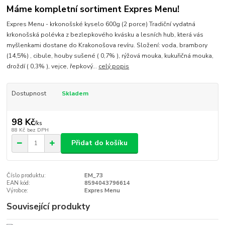
Máme kompletní sortiment Expres Menu!
Expres Menu - krkonošské kyselo 600g (2 porce) Tradiční vydatná
krkonošská polévka z bezlepkového kvásku a lesních hub, která vás
myšlenkami dostane do Krakonošova revíru. Složení: voda, brambory
(14,5%) , cibule, houby sušené ( 0,7% ), rýžová mouka, kukuřičná mouka,
droždí ( 0,3% ), vejce, řepkový...
celý popis
Dostupnost
Skladem
98 Kč
/
ks
88 Kč
bez DPH
Přidat do košíku
Číslo produktu:
EM_73
EAN kód:
8594043796614
Výrobce:
Expres Menu
Související produkty