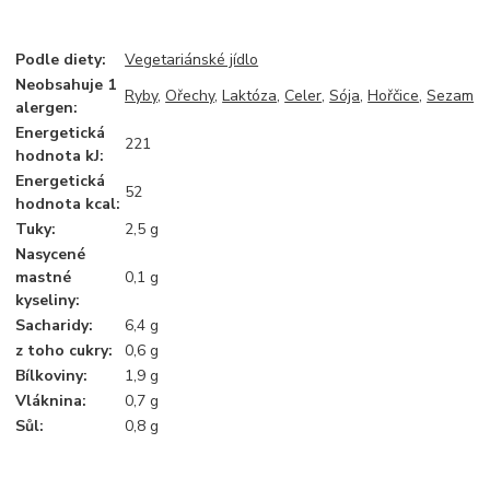
Podle diety
:
Vegetariánské jídlo
Neobsahuje 1
Ryby
,
Ořechy
,
Laktóza
,
Celer
,
Sója
,
Hořčice
,
Sezam
alergen
:
Energetická
221
hodnota kJ
:
Energetická
52
hodnota kcal
:
Tuky
:
2,5 g
Nasycené
mastné
0,1 g
kyseliny
:
Sacharidy
:
6,4 g
z toho cukry
:
0,6 g
Bílkoviny
:
1,9 g
Vláknina
:
0,7 g
Sůl
:
0,8 g