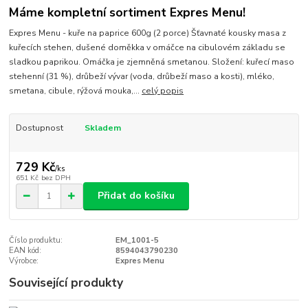
Máme kompletní sortiment Expres Menu!
Expres Menu - kuře na paprice 600g (2 porce) Šťavnaté kousky masa z
kuřecích stehen, dušené doměkka v omáčce na cibulovém základu se
sladkou paprikou. Omáčka je zjemněná smetanou. Složení: kuřecí maso
stehenní (31 %), drůbeží vývar (voda, drůbeží maso a kosti), mléko,
smetana, cibule, rýžová mouka,...
celý popis
Dostupnost
Skladem
729 Kč
/
ks
651 Kč
bez DPH
Přidat do košíku
Číslo produktu:
EM_1001-5
EAN kód:
8594043790230
Výrobce:
Expres Menu
Související produkty