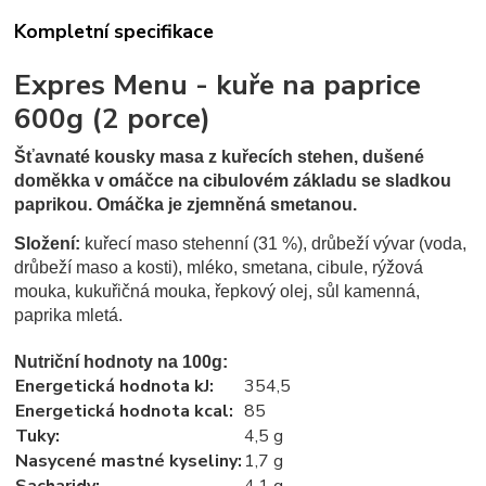
Kompletní specifikace
Expres Menu - kuře na paprice
600g (2 porce)
Šťavnaté kousky masa z kuřecích stehen, dušené
doměkka v omáčce na cibulovém základu se sladkou
paprikou. Omáčka je zjemněná smetanou.
Složení:
kuřecí maso stehenní (31 %), drůbeží vývar (voda,
drůbeží maso a kosti), mléko, smetana, cibule, rýžová
mouka, kukuřičná mouka, řepkový olej, sůl kamenná,
paprika mletá.
Nutriční hodnoty na 100g:
Energetická hodnota kJ
:
354,5
Energetická hodnota kcal
:
85
Tuky
:
4,5 g
Nasycené mastné kyseliny
:
1,7 g
Sacharidy
:
4,1 g