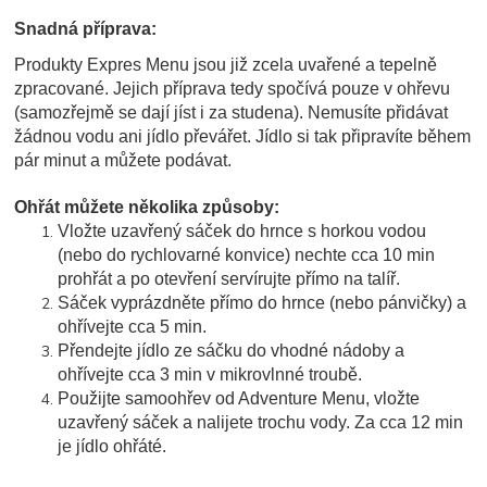
Snadná příprava:
Produkty Expres Menu jsou již zcela uvařené a tepelně
zpracované. Jejich příprava tedy spočívá pouze v ohřevu
(samozřejmě se dají jíst i za studena). Nemusíte přidávat
žádnou vodu ani jídlo převářet. Jídlo si tak připravíte během
pár minut a můžete podávat.
Ohřát můžete několika způsoby:
Vložte uzavřený sáček do hrnce s horkou vodou
(nebo do rychlovarné konvice) nechte cca 10 min
prohřát a po otevření servírujte přímo na talíř.
Sáček vyprázdněte přímo do hrnce (nebo pánvičky) a
ohřívejte cca 5 min.
Přendejte jídlo ze sáčku do vhodné nádoby a
ohřívejte cca 3 min v mikrovlnné troubě.
Použijte samoohřev od Adventure Menu, vložte
uzavřený sáček a nalijete trochu vody. Za cca 12 min
je jídlo ohřáté.