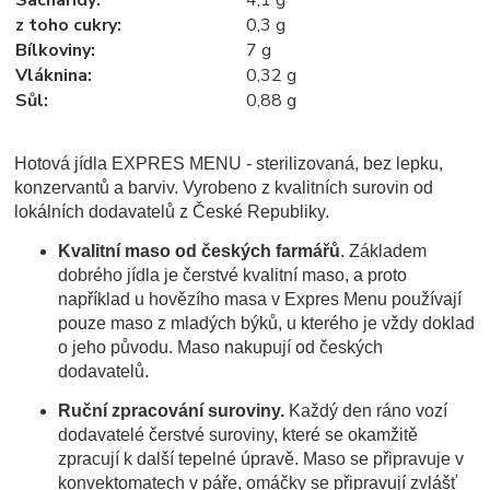
z toho cukry
:
0,3 g
Bílkoviny
:
7 g
Vláknina
:
0,32 g
Sůl
:
0,88 g
Hotová jídla EXPRES MENU - sterilizovaná, bez lepku,
konzervantů a barviv. Vyrobeno z kvalitních surovin od
lokálních dodavatelů z České Republiky.
Kvalitní maso od českých farmářů
. Základem
dobrého jídla je čerstvé kvalitní maso, a proto
například u hovězího masa v Expres Menu používají
pouze maso z mladých býků, u kterého je vždy doklad
o jeho původu. Maso nakupují od českých
dodavatelů.
Ruční zpracování suroviny.
Každý den ráno vozí
dodavatelé čerstvé suroviny, které se okamžitě
zpracují k další tepelné úpravě. Maso se připravuje v
konvektomatech v páře, omáčky se připravují zvlášť