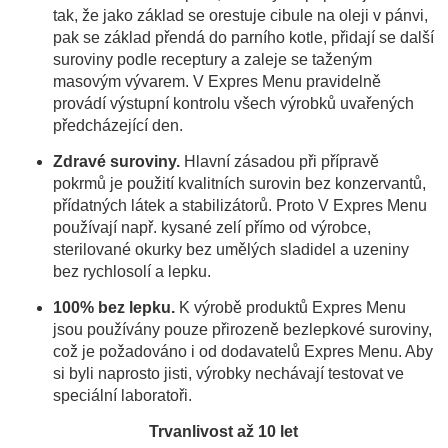
tak, že jako základ se orestuje cibule na oleji v pánvi,
pak se základ přendá do parního kotle, přidají se další
suroviny podle receptury a zaleje se taženým
masovým vývarem. V Expres Menu pravidelně
provádí výstupní kontrolu všech výrobků uvařených
předcházející den.
Zdravé suroviny.
Hlavní zásadou při přípravě
pokrmů je použití kvalitních surovin bez konzervantů,
přídatných látek a stabilizátorů. Proto V Expres Menu
používají např. kysané zelí přímo od výrobce,
sterilované okurky bez umělých sladidel a uzeniny
bez rychlosolí a lepku.
100% bez lepku.
K výrobě produktů Expres Menu
jsou používány pouze přirozeně bezlepkové suroviny,
což je požadováno i od dodavatelů Expres Menu. Aby
si byli naprosto jisti, výrobky nechávají testovat ve
speciální laboratoři.
Trvanlivost až 10 let