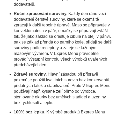
dodavatelů.
Ruční zpracování suroviny.
Každý den ráno vozí
dodavatelé čerstvé suroviny, které se okamžitě
zpracují k další tepelné úpravě. Maso se připravuje v
konvektomatech v páře, omáčky se připravují zvlášť
tak, že jako základ se orestuje cibule na oleji v pánvi,
pak se základ přendá do parního kotle, přidají se další
suroviny podle receptury a zaleje se taženým
masovým vývarem. V Expres Menu pravidelně
provádí výstupní kontrolu všech výrobků uvařených
předcházející den.
Zdravé suroviny.
Hlavní zásadou při přípravě
pokrmů je použití kvalitních surovin bez konzervantů,
přídatných látek a stabilizátorů. Proto V Expres Menu
používají např. kysané zelí přímo od výrobce,
sterilované okurky bez umělých sladidel a uzeniny
bez rychlosolí a lepku.
100% bez lepku.
K výrobě produktů Expres Menu