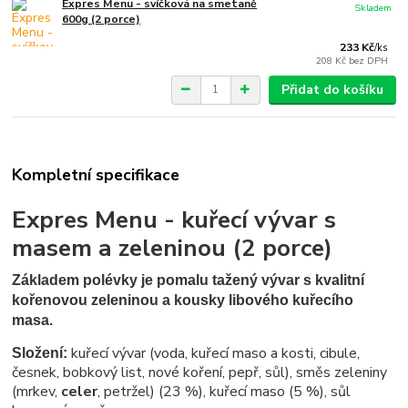
Expres Menu - svíčková na smetaně
Skladem
600g (2 porce)
233 Kč
/
ks
208 Kč
bez DPH
Přidat do košíku
Kompletní specifikace
Expres Menu - kuřecí vývar s
masem a zeleninou (2 porce)
Základem polévky je pomalu tažený vývar s kvalitní
kořenovou zeleninou a kousky libového kuřecího
masa.
kuřecí vývar (voda, kuřecí maso a kosti, cibule,
Složení:
česnek, bobkový list, nové koření, pepř, sůl), směs zeleniny
(mrkev,
celer
, petržel) (23 %), kuřecí maso (5 %), sůl