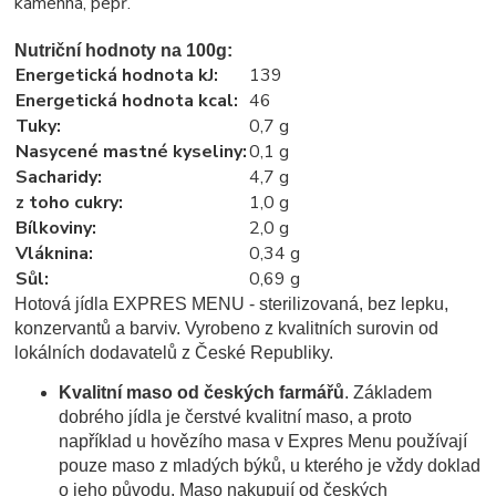
kamenná, pepř.
Nutriční hodnoty na 100g:
Energetická hodnota kJ
:
139
Energetická hodnota kcal
:
46
Tuky
:
0,7 g
Nasycené mastné kyseliny
:
0,1 g
Sacharidy
:
4,7 g
z toho cukry
:
1,0 g
Bílkoviny
:
2,0 g
Vláknina
:
0,34 g
Sůl
:
0,69 g
Hotová jídla EXPRES MENU - sterilizovaná, bez lepku,
konzervantů a barviv. Vyrobeno z kvalitních surovin od
lokálních dodavatelů z České Republiky.
Kvalitní maso od českých farmářů
. Základem
dobrého jídla je čerstvé kvalitní maso, a proto
například u hovězího masa v Expres Menu používají
pouze maso z mladých býků, u kterého je vždy doklad
o jeho původu. Maso nakupují od českých