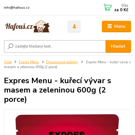
0
ks
info@hafous.cz
za
0 Kč
Menu
Hledat
Úvod
Expres Menu
Dvouporcové polévky
Expres Menu - kuřecí vývar s
masem a zeleninou 600g (2 porce)
Expres Menu - kuřecí vývar s
masem a zeleninou 600g (2
porce)