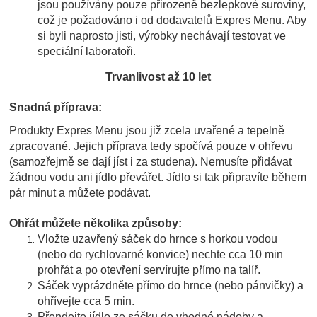
jsou používány pouze přirozeně bezlepkové suroviny,
což je požadováno i od dodavatelů Expres Menu. Aby
si byli naprosto jisti, výrobky nechávají testovat ve
speciální laboratoři.
Trvanlivost až 10 let
Snadná příprava:
Produkty Expres Menu jsou již zcela uvařené a tepelně
zpracované. Jejich příprava tedy spočívá pouze v ohřevu
(samozřejmě se dají jíst i za studena). Nemusíte přidávat
žádnou vodu ani jídlo převářet. Jídlo si tak připravíte během
pár minut a můžete podávat.
Ohřát můžete několika způsoby:
Vložte uzavřený sáček do hrnce s horkou vodou
(nebo do rychlovarné konvice) nechte cca 10 min
prohřát a po otevření servírujte přímo na talíř.
Sáček vyprázdněte přímo do hrnce (nebo pánvičky) a
ohřívejte cca 5 min.
Přendejte jídlo ze sáčku do vhodné nádoby a