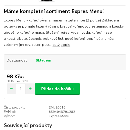
Máme kompletní sortiment Expres Menu!
Expres Menu - kuřecí vývar s masem a zeleninou (2 porce) Základem
polévky je pomalu tažený vývar s kvalitní kořenovou zeleninou a kousky
libového kuřecího masa. Složení: kuřecí vývar (voda, kuřecí maso
a kosti, cibule, česnek, bobkový list, nové koření, pepř, sůl), směs
zeleniny (mrkev, celer, petr...
celý popis
Dostupnost
Skladem
98 Kč
/
ks
88 Kč
bez DPH
Přidat do košíku
Číslo produktu:
EM_20016
EAN kód:
8594043791282
Výrobce:
Expres Menu
Související produkty