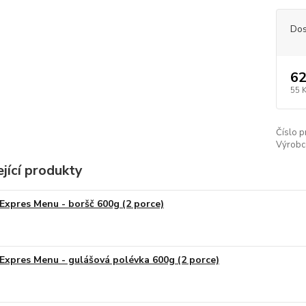
Dos
62
55 
Číslo p
Výrobc
jící produkty
Expres Menu - boršč 600g (2 porce)
Expres Menu - gulášová polévka 600g (2 porce)