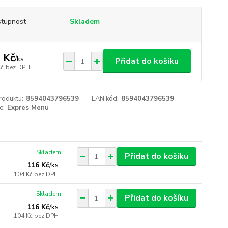
tupnost
Skladem
 Kč
/
ks
Přidat do košíku
Kč
bez DPH
roduktu:
8594043796539
EAN kód:
8594043796539
e:
Expres Menu
Skladem
Přidat do košíku
116 Kč
/
ks
104 Kč
bez DPH
Skladem
Přidat do košíku
116 Kč
/
ks
104 Kč
bez DPH