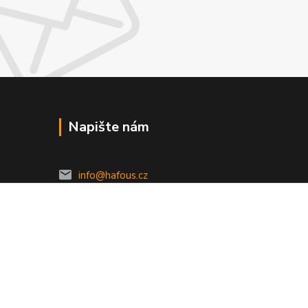
Napište nám
info@hafous.cz
Vytvořeno na
Eshop-rychle.cz