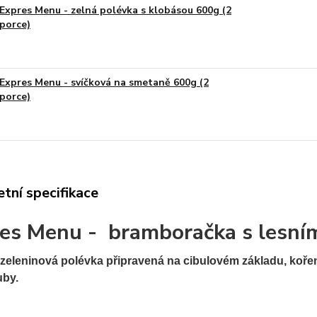
Expres Menu - zelná polévka s klobásou 600g (2
porce)
Expres Menu - svíčková na smetaně 600g (2
porce)
tní specifikace
es Menu - bramboračka s lesním
zeleninová polévka připravená na cibulovém základu, koř
uby.