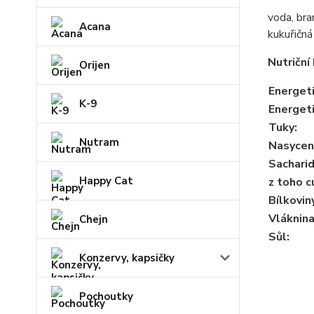
voda, bra
Acana
kukuřičná
Nutriční
Orijen
Energet
K-9
Energet
Tuky
:
Nutram
Nasycen
Sachari
Happy Cat
z toho c
Bílkovin
Vláknin
Chejn
Sůl
:
Konzervy, kapsičky
Pochoutky