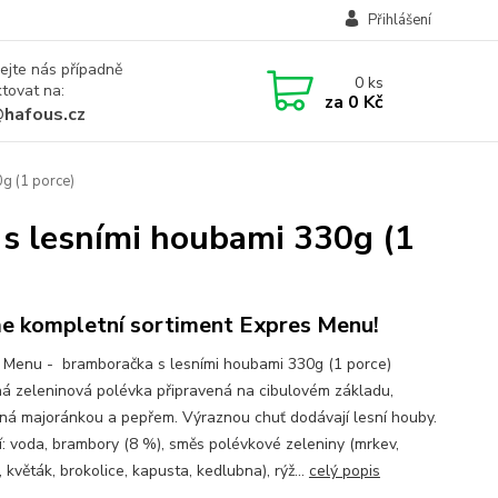
Přihlášení
ejte nás případně
0
ks
tovat na:
za
0 Kč
@hafous.cz
g (1 porce)
s lesními houbami 330g (1
 kompletní sortiment Expres Menu!
 Menu - bramboračka s lesními houbami 330g (1 porce)
á zeleninová polévka připravená na cibulovém základu,
ná majoránkou a pepřem. Výraznou chuť dodávají lesní houby.
í: voda, brambory (8 %), směs polévkové zeleniny (mrkev,
 květák, brokolice, kapusta, kedlubna), rýž...
celý popis