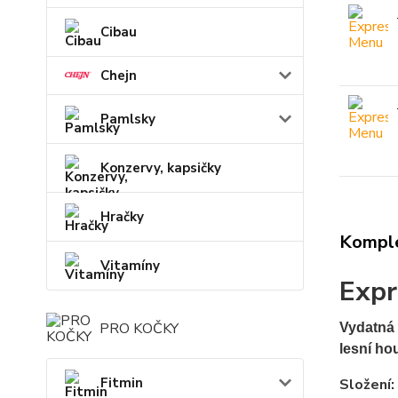
Cibau
Chejn
Pamlsky
Konzervy, kapsičky
Hračky
Komple
Vitamíny
Expr
PRO KOČKY
Vydatná 
lesní ho
Fitmin
Složení: