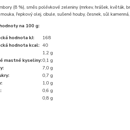
mbory (8 %), směs polévkové zeleniny (mrkev, hrášek, květák, br
 mouka, řepkový olej, cibule, sušené houby, česnek, sůl kamenná,
 hodnoty na 100 g:
ická hodnota kJ
:
168
ická hodnota kcal
:
40
1,2 g
é mastné kyseliny
:
0,1 g
dy
:
7,0 g
ukry
:
0,7 g
y
:
1,0 g
a
:
0,6 g
0,8 g