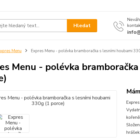
Neváh
Hledat
kontak
info
xpres Menu
Expres Menu - polévka bramboračka s lesními houbami 330
es Menu - polévka bramboračka 
e)
Máme
Expres
Vydatn
kořeně
Složen
hrášek,