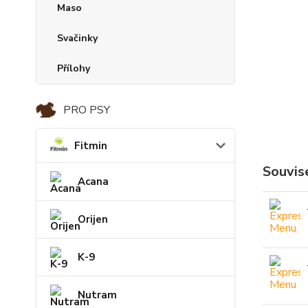
Maso
Svačinky
Přílohy
PRO PSY
Fitmin
Souvise
Acana
Orijen
K-9
Nutram