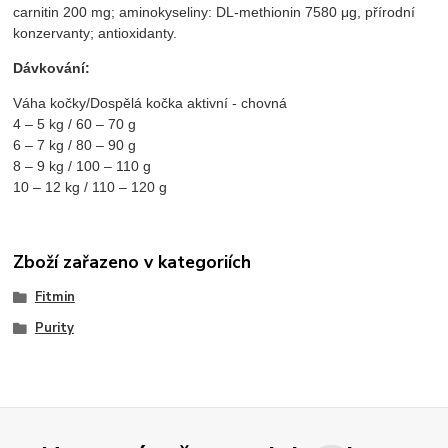
carnitin 200 mg; aminokyseliny: DL-methionin 7580 μg, přírodní
konzervanty; antioxidanty.
Dávkování:
Váha kočky/Dospělá kočka aktivní - chovná
4 – 5 kg / 60 – 70 g
6 – 7 kg / 80 – 90 g
8 – 9 kg / 100 – 110 g
10 – 12 kg / 110 – 120 g
Zboží zařazeno v kategoriích
Fitmin
Purity