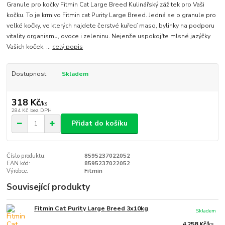
Granule pro kočky Fitmin Cat Large Breed Kulinářský zážitek pro Vaši
kočku. To je krmivo Fitmin cat Purity Large Breed. Jedná se o granule pro
velké kočky, ve kterých najdete čerstvé kuřecí maso, bylinky na podporu
vitality organismu, ovoce i zeleninu. Nejenže uspokojíte mlsné jazýčky
Vašich koček, ...
celý popis
Dostupnost
Skladem
318 Kč
/
ks
284 Kč
bez DPH
Přidat do košíku
Číslo produktu:
8595237022052
EAN kód:
8595237022052
Výrobce:
Fitmin
Související produkty
Fitmin Cat Purity Large Breed 3x10kg
Skladem
4 258 Kč
/
ks