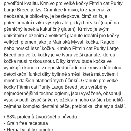
prvotřídní kvalitu. Krmivo pro velké kočky Fitmin cat Purity
Large Breed je tzv. Grainfree krmivo, to znamená, že
neobsahuje obiloviny, je bezlepkové, čímž snižuje
potencionální riziko výskytu alergických reakcí (např. na
pšeničný lepek a kukuřičný gluten). Krmivo je svým
unikátním složením a velikostí granule ideální pro kočky
velkých plemen jako je Mainská Mývalí kočka, Ragdoll
nebo norská lesní kočka. Krmivo Fitmin cat Purity Large
Breed pro velké kočky je ve tvaru větší granule, kterou
kočka musí rozkousnout. Díky krmivu bude kočka ve
vynikající kondici, v neposlední řadě má krmivo důležitou
detoxikační funkci díky bylinné směsi, která má ovšem i
mnoho dalších blahodárných účinků. Granule pro velké
kočky Fitmin cat Purity Large Breed jsou vyráběny
nejmodernějšími technologiemi, jsou vyvážené, obsahují
vysoký podíl živočišných složek a mnoho dalších benefitů -
zejména komplex dentální péče, prebiotika, cheláty a další.
• 88% proteinů živočišného původu
• Grain free receptura
• Herbal vitality complex