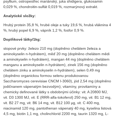
psyllium, ostropestřec mariánský, juka shidigera, glukosamin
0,029 %, chondroitin-sulfát 0,019 %, rozmarýnový extrakt.
Analytické složky:
Hrubý protein 35,8 %, hrubé oleje a tuky 19,6 %, hrubá vláknina 4
%, hrubý popel 6,9 %, vápník 1,2 %, fosfor 0,9 %.
Doplňkové látky/1kg:
stopové prvky: železo 210 mg (doplněno chelátem železa a
aminokyselin n-hydrátem), měď 20 mg (doplněno chelátem mědi
a aminokyselin n-hydrátem), mangan 44 mg (doplněno chelátem
manganu a aminokyselin n-hydrátem), zinek 156 mg (doplněno
chelátem zinku a aminokyselin n-hydrátem), selen 0,49 mg
(doplněno organickou formou selenu produkovanou
Saccharomyces cerevisiae CNCM I-3060), jód 2,54 mg (doplněno
jodičnanem vápenatým bezvodým); vitamíny, provitamíny a
chemicky definované látky s obdobnými účinky: vit. A 20800 MJ,
vit. D3 1300 MJ, vit. E (RRR-alfa-tokoferol) 250 mg, vit. B1 12 mg,
vit. B2 27 mg, vit. B6 14 mg, vit. B12 100 µg, vit. C 400 mg,
niacinamid 120 mg, pantothenan vápenatý 40 mg, kyselina listová
4,5 mg, biotin 1,1 mg, cholinchlorid 2200 mg, taurin 1320 mg, L-