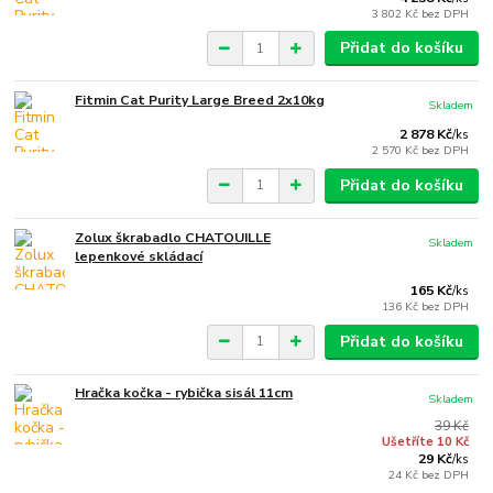
3 802 Kč
bez DPH
Přidat do košíku
Fitmin Cat Purity Large Breed 2x10kg
Skladem
2 878 Kč
/
ks
2 570 Kč
bez DPH
Přidat do košíku
Zolux škrabadlo CHATOUILLE
Skladem
lepenkové skládací
165 Kč
/
ks
136 Kč
bez DPH
Přidat do košíku
Hračka kočka - rybička sisál 11cm
Skladem
39 Kč
Ušetříte 10 Kč
29 Kč
/
ks
24 Kč
bez DPH