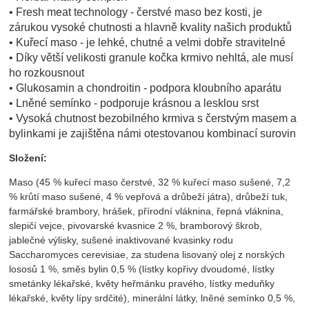
• Fresh meat technology - čerstvé maso bez kosti, je
zárukou vysoké chutnosti a hlavně kvality našich produktů
• Kuřecí maso - je lehké, chutné a velmi dobře stravitelné
• Díky větší velikosti granule kočka krmivo nehltá, ale musí
ho rozkousnout
• Glukosamin a chondroitin - podpora kloubního aparátu
• Lněné semínko - podporuje krásnou a lesklou srst
• Vysoká chutnost bezobilného krmiva s čerstvým masem a
bylinkami je zajištěna námi otestovanou kombinací surovin
Složení:
Maso (45 % kuřecí maso čerstvé, 32 % kuřecí maso sušené, 7,2
% krůtí maso sušené, 4 % vepřová a drůbeží játra), drůbeží tuk,
farmářské brambory, hrášek, přírodní vláknina, řepná vláknina,
slepičí vejce, pivovarské kvasnice 2 %, bramborový škrob,
jablečné výlisky, sušené inaktivované kvasinky rodu
Saccharomyces cerevisiae, za studena lisovaný olej z norských
lososů 1 %, směs bylin 0,5 % (lístky kopřivy dvoudomé, lístky
smetánky lékařské, květy heřmánku pravého, lístky meduňky
lékařské, květy lípy srdčité), minerální látky, lněné semínko 0,5 %,