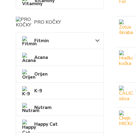
Vitamíny
PRO KOČKY
Fitmin
Acana
Orijen
K-9
Nutram
Happy Cat