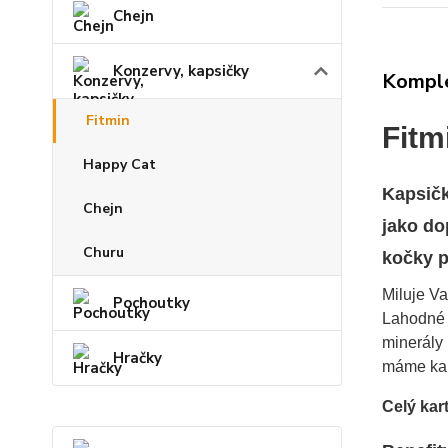
Chejn
Konzervy, kapsičky
Komple
Fitmin
Fitm
Happy Cat
Kapsičk
Chejn
jako do
Churu
kočky 
Miluje V
Pochoutky
Lahodné 
minerály 
Hračky
máme kaps
Celý kar