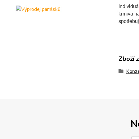
Individuá
krmiva na
spotřebuj
Zboží 
Konze
N