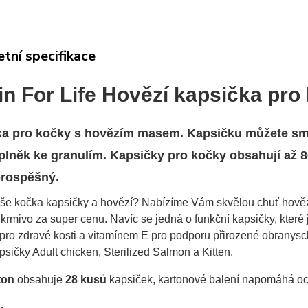
tní specifikace
in For Life Hovězí kapsička pro
a pro kočky s hovězím masem. Kapsičku můžete smí
plněk ke granulím. Kapsičky pro kočky obsahují až 80
prospěšný.
aše kočka kapsičky a hovězí? Nabízíme Vám skvělou chuť hovězí
krmivo za super cenu. Navíc se jedná o funkční kapsičky, kter
pro zdravé kosti a vitamínem E pro podporu přirozené obranysc
ičky Adult chicken, Sterilized Salmon a Kitten.
ton
obsahuje
28 kusů
kapsiček, kartonové balení napomáhá och