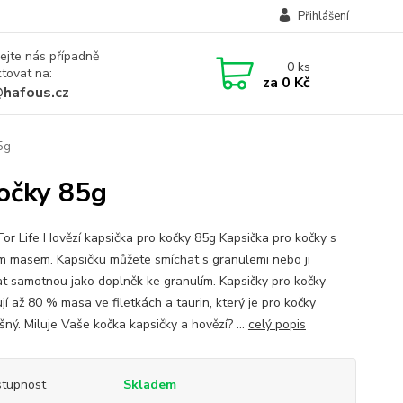
Přihlášení
ejte nás případně
0
ks
tovat na:
za
0 Kč
@hafous.cz
85g
kočky 85g
 For Life Hovězí kapsička pro kočky 85g Kapsička pro kočky s
m masem. Kapsičku můžete smíchat s granulemi nebo ji
t samotnou jako doplněk ke granulím. Kapsičky pro kočky
í až 80 % masa ve filetkách a taurin, který je pro kočky
ný. Miluje Vaše kočka kapsičky a hovězí? ...
celý popis
tupnost
Skladem