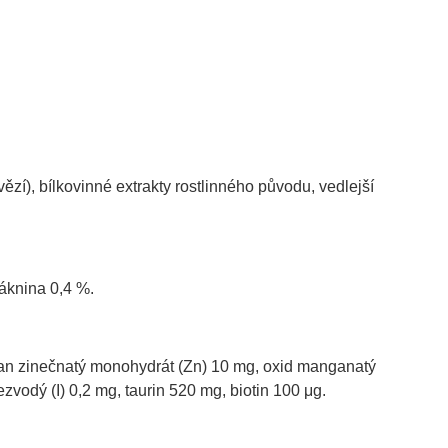
zí), bílkovinné extrakty rostlinného původu, vedlejší
áknina 0,4 %.
ran zinečnatý monohydrát (Zn) 10 mg, oxid manganatý
vodý (I) 0,2 mg, taurin 520 mg, biotin 100 μg.