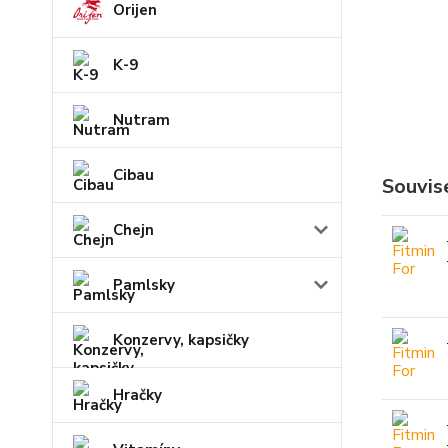
Orijen
K-9
Nutram
Cibau
Souvise
Chejn
Pamlsky
Konzervy, kapsičky
Hračky