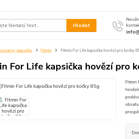
Neváh
Hledat
kontak
info
onzervy, kapsičky
Fitmin
Fitmin For Life kapsička hovězí pro kočky 
in For Life kapsička hovězí pro 
Fitmin
hovězí
podáva
obsahuj
prospěš
Dos