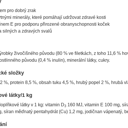
y
nem pro dobrý zrak
tnými minerály, které pomáhají udržovat zdravé kosti
mínem E pro podporu přirozené obranyschopnosti koček
 silných a zdravých svalů
robky živočišného původu (80 % ve filetkách, z toho 11,6 % hově
ostlinného původu (0,4 % inulin), minerální látky, cukry.
cké složky
2 %, protein 8,5 %, obsah tuku 4,5 %,
hrubý popel
2 %, hrubá vl
vé látky/1 kg
doplňkové látky v 1 kg: vitamin D
160 MJ, vitamin E 100 mg, sí
3
, síran měďnatý pentahydrát (Cu) 1,2 mg, jodičnan vápenatý, bez
ání