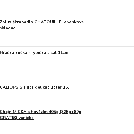
Zolux škrabadlo CHATOUILLE lepenkové
skládací
Hračka kočka - rybička sisál 11cm
CALIOPSIS silica gel cat litter 16l
Chejn MICKA s hovězím 405g (325g+80g
GRATIS) vanička