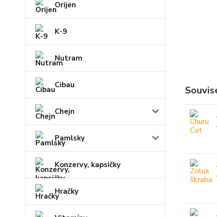
Orijen
K-9
Nutram
Cibau
Souvise
Chejn
Pamlsky
Konzervy, kapsičky
Hračky