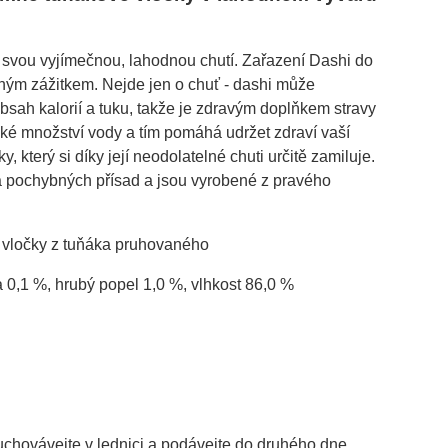
mý svou vyjímečnou, lahodnou chutí. Zařazení Dashi do
čným zážitkem. Nejde jen o chuť - dashi může
obsah kalorií a tuku, takže je zdravým doplňkem stravy
oké množství vody a tím pomáhá udržet zdraví vaší
který si díky její neodolatelné chuti určitě zamiluje.
 a pochybných přísad a jsou vyrobené z pravého
), vločky z tuňáka pruhovaného
a 0,1 %, hrubý popel 1,0 %, vlhkost 86,0 %
uchovávejte v lednici a podávejte do druhého dne.