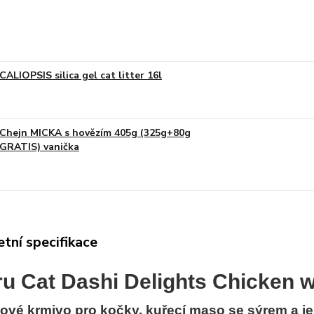
CALIOPSIS silica gel cat litter 16l
Chejn MICKA s hovězím 405g (325g+80g
GRATIS) vanička
tní specifikace
u Cat Dashi Delights Chicken 
ové krmivo pro kočky, kuřecí maso se sýrem a 