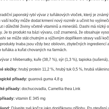
tradiční japonský rybí vývar z tuňákových vloček, který je zná
u vaší kočky může dodat krmení nový rozměr a učinit ho vyjíme
t i důležité živiny včetně vitaminů a minerálů. Dashi má nízký 
y. Je to produkt na bázi vývaru, což znamená, že obsahuje vys
shi se může stát chutným a výživným doplňkem stravy vaší kočky, 
produkty Inaba jsou vždy bez obilovin, zbytečných ingrediencí
 tuňáka a kuřat chovaných na farmách.
vývar z hřebenatky, kuře (38,7 %), sýr (1,3 %), tapioka (sušená
ké složky:
hrubý protein 11,2 %, hrubý tuk 0,5 %, hrubá vláknin
gické přísady:
guarová guma 4,8 g
ké přísady:
dochucovadla, Camellia thea Link
 přísady:
vitamin E 345 mg
ávod:
Dávejte své kočce jako doplňkovou přílohu. Po otevření 