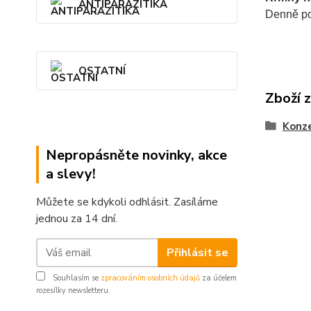
ANTIPARAZITIKA
Denně pos
OSTATNÍ
Zboží 
Konze
Nepropásněte novinky, akce
a slevy!
Můžete se kdykoli odhlásit. Zasíláme
jednou za 14 dní.
Přihlásit se
Souhlasím se
zpracováním osobních údajů
za účelem
rozesílky newsletteru.