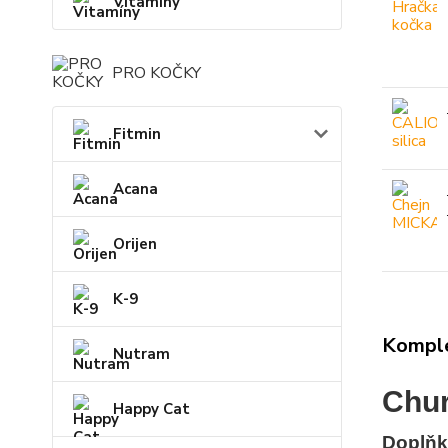
Vitamíny
PRO KOČKY
Fitmin
Acana
Orijen
K-9
Komple
Nutram
Chur
Happy Cat
Doplňk