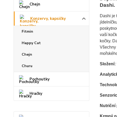
Chejn
Dashi.
Dashi je 
Konzervy, kapsičky
jídelníčk
poskytnou
Fitmin
vaší kočk
kočky. Da
Happy Cat
Všechny 
mořského
Chejn
Složení:
Churu
Analytic
Pochoutky
Technolo
Hračky
Senzoric
Nutriční
Krmný n