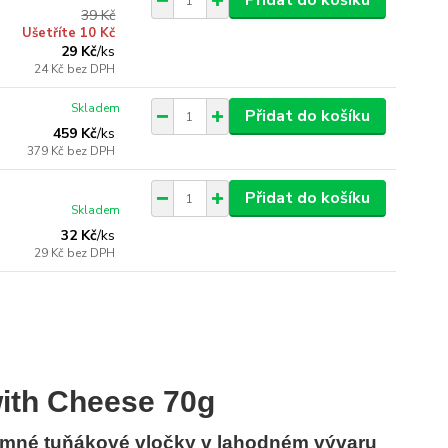
Přidat do košíku
39 Kč
Ušetříte 10 Kč
29 Kč
/
ks
24 Kč
bez DPH
Skladem
Přidat do košíku
459 Kč
/
ks
379 Kč
bez DPH
Přidat do košíku
Skladem
32 Kč
/
ks
29 Kč
bez DPH
with Cheese 70g
jemné tuňákové vločky v lahodném vývaru