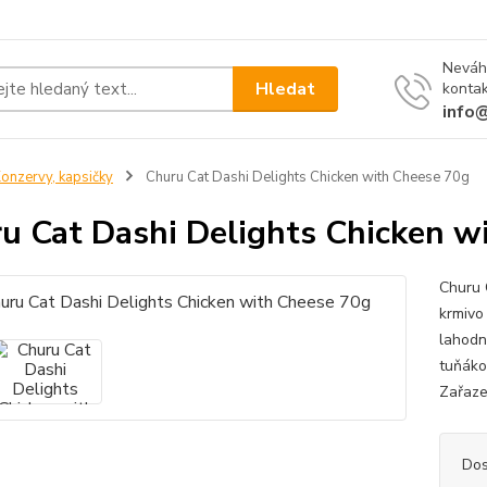
Neváh
Hledat
kontak
info
onzervy, kapsičky
Churu Cat Dashi Delights Chicken with Cheese 70g
u Cat Dashi Delights Chicken w
Churu 
krmivo
lahodn
tuňáko
Zařazen
Dos