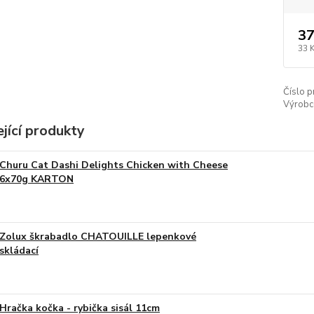
37
33 
Číslo p
Výrobc
jící produkty
Churu Cat Dashi Delights Chicken with Cheese
6x70g KARTON
Zolux škrabadlo CHATOUILLE lepenkové
skládací
Hračka kočka - rybička sisál 11cm