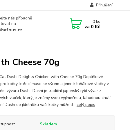
Přihlášení
ejte nás případně
0
ks
tovat na:
za
0 Kč
@hafous.cz
ith Cheese 70g
Cat Dashi Delights Chicken with Cheese 70g Doplňkové
 pro kočky, kuřecí maso se sýrem a jemné tuňákové vločky v
ém vývaru Dashi. Dashi je tradiční japonský rybí vývar z
vých vloček, který je známý svou vyjímečnou, lahodnou chutí.
í Dashi do jídelníčku vaší kočky může d...
celý popis
tupnost
Skladem