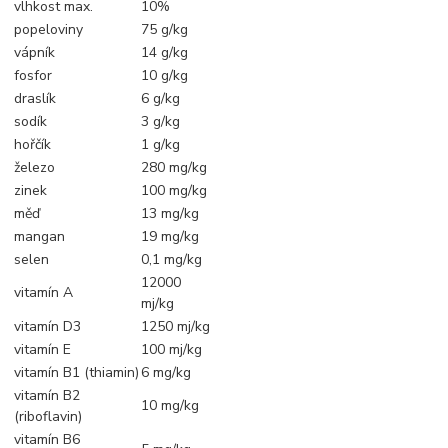
vlhkost max.
10%
popeloviny
75 g/kg
vápník
14 g/kg
fosfor
10 g/kg
draslík
6 g/kg
sodík
3 g/kg
hořčík
1 g/kg
železo
280 mg/kg
zinek
100 mg/kg
měď
13 mg/kg
mangan
19 mg/kg
selen
0,1 mg/kg
12000
vitamín A
mj/kg
vitamín D3
1250 mj/kg
vitamín E
100 mj/kg
vitamín B1 (thiamin)
6 mg/kg
vitamín B2
10 mg/kg
(riboflavin)
vitamín B6