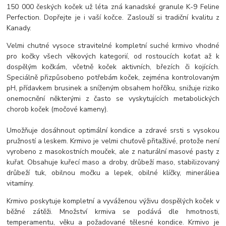
150 000 českých koček už léta zná kanadské granule K-9 Feline
Perfection. Dopřejte je i vaší kočce. Zaslouží si tradiční kvalitu z
Kanady.
Velmi chutné vysoce stravitelné kompletní suché krmivo vhodné
pro kočky všech věkových kategorií, od rostoucích koťat až k
dospělým kočkám, včetně koček aktivních, březích či kojících.
Speciálně přizpůsobeno potřebám koček, zejména kontrolovaným
pH, přídavkem brusinek a sníženým obsahem hořčíku, snižuje riziko
onemocnění některými z často se vyskytujících metabolických
chorob koček (močové kameny).
Umožňuje dosáhnout optimální kondice a zdravé srsti s vysokou
pružností a leskem. Krmivo je velmi chuťově přitažlivé, protože není
vyrobeno z masokostních mouček, ale z naturální masové pasty z
kuřat. Obsahuje kuřecí maso a droby, drůbeží maso, stabilizovaný
drůbeží tuk, obilnou močku a lepek, obilné klíčky, mineráliea
vitamíny.
Krmivo poskytuje kompletní a vyváženou výživu dospělých koček v
běžné zátěži. Množství krmiva se podává dle hmotnosti,
temperamentu, věku a požadované tělesné kondice. Krmivo je