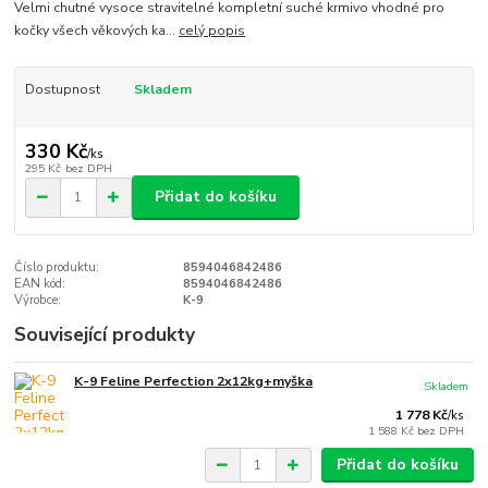
Velmi chutné vysoce stravitelné kompletní suché krmivo vhodné pro
kočky všech věkových ka...
celý popis
Dostupnost
Skladem
330 Kč
/
ks
295 Kč
bez DPH
Přidat do košíku
Číslo produktu:
8594046842486
EAN kód:
8594046842486
Výrobce:
K-9
Související produkty
K-9 Feline Perfection 2x12kg+myška
Skladem
1 778 Kč
/
ks
1 588 Kč
bez DPH
Přidat do košíku