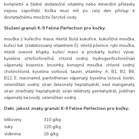
kompletní a žádné dodatečné vitamíny nebo minerální přídavky
nejsou zapotřebí. Kočka musí mít po celý den přístup k
dostatečnému množství čerstvé vody.
Složení granulí K-9 Feline Perfection pro kočky:
moučka z kuřecího masa, mletá žlutá kukuřice, kukuřičná moučka,
kuřecí tuk (stabilizovaný vitamínem E), mletá pšenice, rybí moučka,
mleté ovesné křupky, kuřecí maso a produkty, kuřecí vývar,
kyselina ortofosforečná, chlorid sodný, hydrogenfosforečnan
vápenatý, kvasnice, brusinky, konopná moučka, chlorid sodný,
cholinchlorid, kyselina sorbová, taurin, vitamíny: A, B1, B2, B6,
B12, E, niacinamid, pantothenan vápenatý, kyselina listová, biotin,
seleničitan sodný, síran železnatý heptahydrát, oxid manganatý,
síran zinečnatý heptahydrát, síran mědnatý pentahydrát, jodičnan
vápenatý bezvodý, seleničitan sodný.
Dekl. jakost znaky granulí K-9 Feline Perfection pro kočky:
bílkoviny
310 g/kg
tuky
120 g/kg
vláknina
16 g/kg