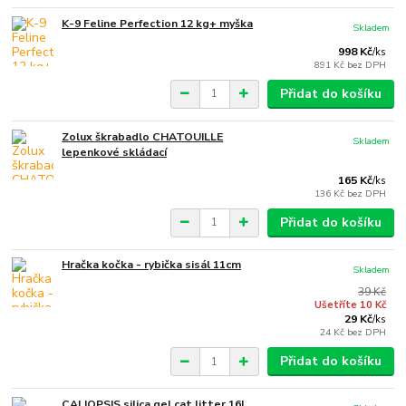
K-9 Feline Perfection 12 kg+ myška
Skladem
998 Kč
/
ks
891 Kč
bez DPH
Přidat do košíku
Zolux škrabadlo CHATOUILLE
Skladem
lepenkové skládací
165 Kč
/
ks
136 Kč
bez DPH
Přidat do košíku
Hračka kočka - rybička sisál 11cm
Skladem
39 Kč
Ušetříte 10 Kč
29 Kč
/
ks
24 Kč
bez DPH
Přidat do košíku
CALIOPSIS silica gel cat litter 16l