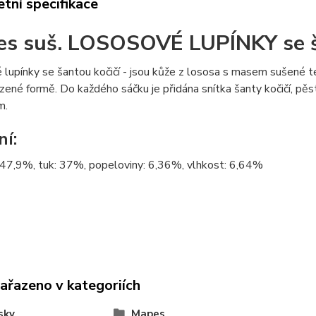
tní specifikace
s suš. LOSOSOVÉ LUPÍNKY se š
 lupínky se šantou kočičí - jsou kůže z lososa s masem sušené
ozené formě. Do každého sáčku je přidána snítka šanty kočičí, pě
m.
ní:
 47,9%, tuk: 37%, popeloviny: 6,36%, vlhkost: 6,64%
zařazeno v kategoriích
sky
Mapes