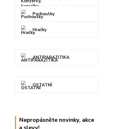
Pochoutky
Hračky
ANTIPARAZITIKA
OSTATNÍ
Nepropásněte novinky, akce
a slevy!