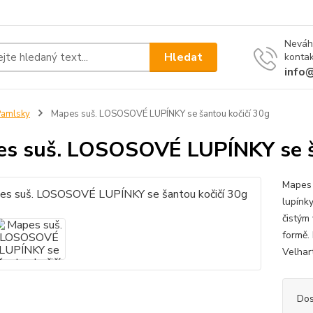
Neváh
Hledat
kontak
info
Pamlsky
Mapes suš. LOSOSOVÉ LUPÍNKY se šantou kočičí 30g
s suš. LOSOSOVÉ LUPÍNKY se š
Mapes 
lupínk
čistým
formě.
Velhar
Dos