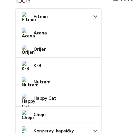
Fitmin
Acana
Orijen
K-9
Nutram
Happy Cat
Chejn
Konzervy, kapsičky