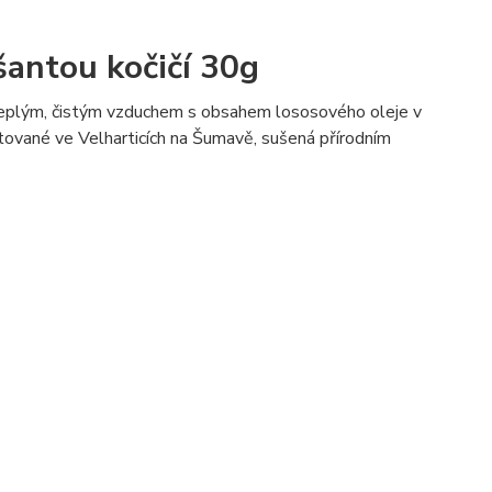
antou kočičí 30g
 teplým, čistým vzduchem s obsahem lososového oleje v
stované ve Velharticích na Šumavě, sušená přírodním