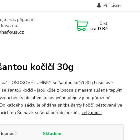
Přihlášení
ejte nás případně
0
ks
tovat na:
za
0 Kč
@hafous.cz
antou kočičí 30g
suš. LOSOSOVÉ LUPÍNKY se šantou kočičí 30g Lososové
y se šantou kočičí - jsou kůže z lososa s masem sušené teplým,
 vzduchem s obsahem lososového oleje v jeho přirozené
 Do každého sáčku je přidána snítka šanty kočičí, pěstované ve
ticích na Šumavě, sušená přírodním způ...
celý popis
tupnost
Skladem