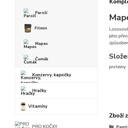
Komple
Paroží
Mape
Fitmin
Lososové
jeho přir
způsobe
Mapes
Slože
Čumák
proteiny:
Konzervy, kapsičky
Hračky
Vitamíny
Zboží 
PRO KOČKY
Paml