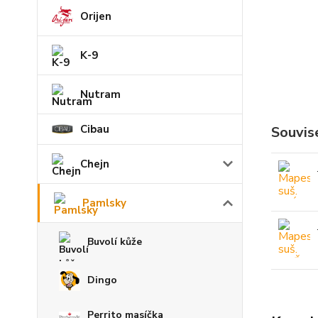
Orijen
K-9
Nutram
Cibau
Souvise
Chejn
Pamlsky
Buvolí kůže
Dingo
Perrito masíčka