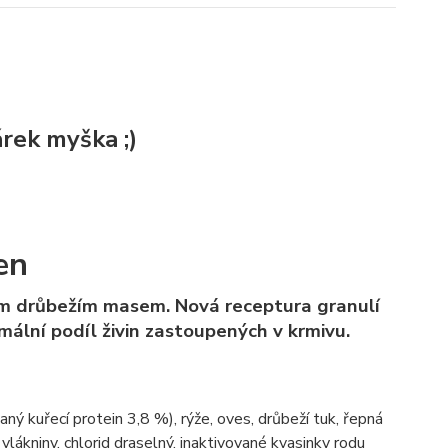
rek myška ;)
en
ým drůbežím masem. Nová receptura granulí
mální podíl živin zastoupených v krmivu.
 kuřecí protein 3,8 %), rýže, oves, drůbeží tuk, řepná
j vlákniny, chlorid draselný, inaktivované kvasinky rodu