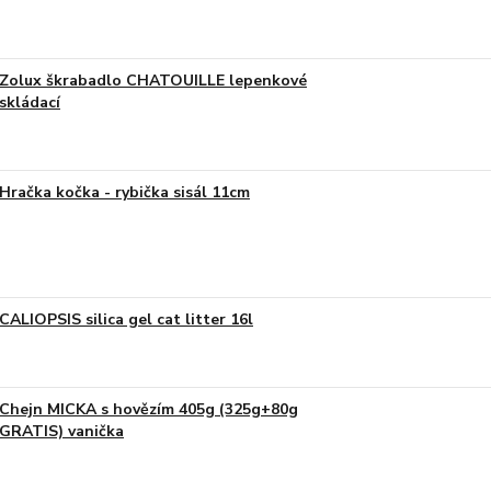
Zolux škrabadlo CHATOUILLE lepenkové
skládací
Hračka kočka - rybička sisál 11cm
CALIOPSIS silica gel cat litter 16l
Chejn MICKA s hovězím 405g (325g+80g
GRATIS) vanička