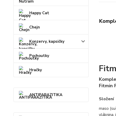
Happy Cat
Komple
Chejn
Konzervy, kapsičky
Pochoutky
Fitm
Hračky
Komplet
Fitmin 
ANTIPARAZITIKA
Složení
maso (suš
vláknina,