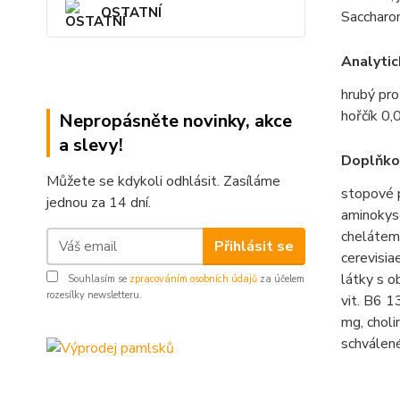
OSTATNÍ
Saccharom
Analytic
hrubý pro
hořčík 0,
Nepropásněte novinky, akce
a slevy!
Doplňko
Můžete se kdykoli odhlásit. Zasíláme
stopové 
jednou za 14 dní.
aminokys
chelátem
Přihlásit se
cerevisi
látky s o
Souhlasím se
zpracováním osobních údajů
za účelem
rozesílky newsletteru.
vit. B6 1
mg, chol
schválen