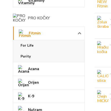
Vitamíny
PRO KOČKY
Fitmin
For Life
Purity
Acana
Orijen
K-9
Nutram