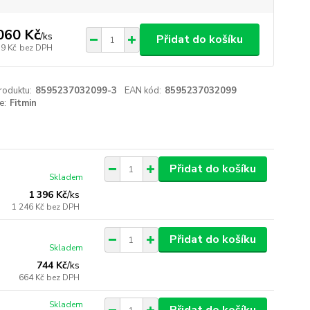
060 Kč
/
ks
Přidat do košíku
39 Kč
bez DPH
roduktu:
8595237032099-3
EAN kód:
8595237032099
e:
Fitmin
Přidat do košíku
Skladem
1 396 Kč
/
ks
1 246 Kč
bez DPH
Přidat do košíku
Skladem
744 Kč
/
ks
664 Kč
bez DPH
Skladem