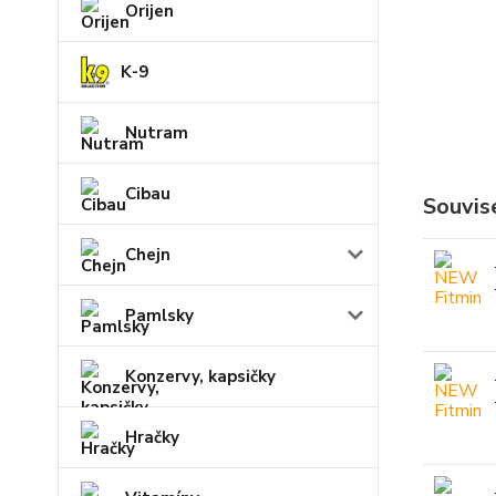
Orijen
K-9
Nutram
Cibau
Souvise
Chejn
Pamlsky
Konzervy, kapsičky
Hračky