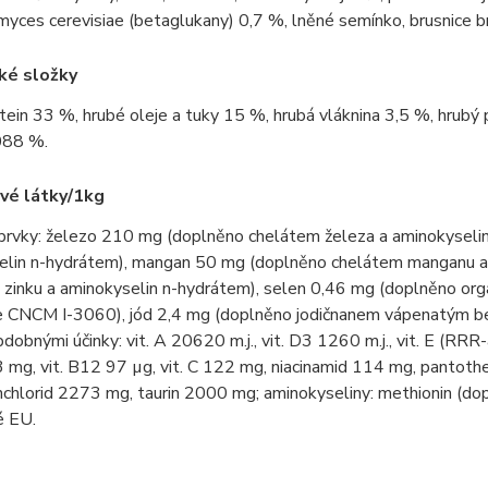
yces cerevisiae (betaglukany) 0,7 %, lněné semínko, brusnice br
ké složky
tein 33 %, hrubé oleje a tuky 15 %, hrubá vláknina 3,5 %, hrubý 
088 %.
vé látky/1kg
prvky: železo 210 mg (doplněno chelátem železa a aminokyseli
elin n-hydrátem), mangan 50 mg (doplněno chelátem manganu a 
 zinku a aminokyselin n-hydrátem), selen 0,46 mg (doplněno o
ae CNCM I-3060), jód 2,4 mg (doplněno jodičnanem vápenatým be
bdobnými účinky: vit. A 20620 m.j., vit. D3 1260 m.j., vit. E (RR
3 mg, vit. B12 97 µg, vit. C 122 mg, niacinamid 114 mg, pantoth
inchlorid 2273 mg, taurin 2000 mg; aminokyseliny: methionin (d
é EU.