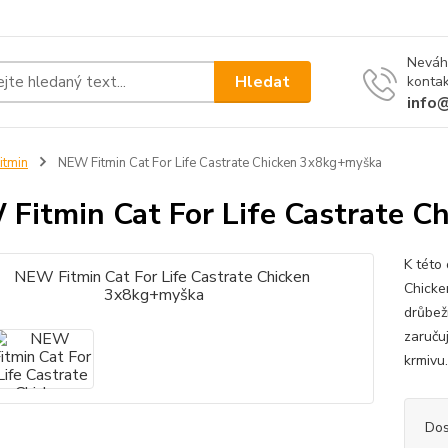
Neváh
Hledat
kontak
info
itmin
NEW Fitmin Cat For Life Castrate Chicken 3x8kg+myška
Fitmin Cat For Life Castrate 
K této
Chicke
drůbež
zaruču
krmivu
Dos