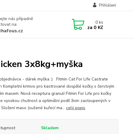
Přihlášení
ejte nás případně
0
ks
tovat na:
za
0 Kč
@hafous.cz
Chicken 3x8kg+myška
 objednávce - dárek myška ;) Fitmin Cat For Life Castrate
n Kompletní krmivo pro kastrované dospělé kočky s čerstvým
ím masem. Nová receptura granulí Fitmin For Life pro kočky
je vysokou chutnost a optimální podíl živin zastoupených v
. Složení maso (sušené kuřecí ma...
celý popis
tupnost
Skladem