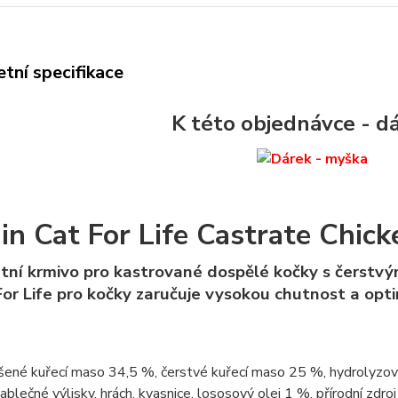
tní specifikace
K této objednávce - dá
in Cat For Life Castrate Chick
ní krmivo pro kastrované dospělé kočky s čerstv
For Life pro kočky zaručuje vysokou chutnost a opti
ené kuřecí maso 34,5 %, čerstvé kuřecí maso 25 %, hydrolyzovaný
 jablečné výlisky, hrách, kvasnice, lososový olej 1 %, přírodní zdro