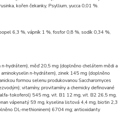
usinka, kořen čekanky, Psyllium, yucca 0,01 %.
popel 6,3 %, vápník 1 %, fosfor 0,8 %, sodík 0,34 %,
n n-hydrátem), měď 20,5 mg (doplněno chelátem mědi a
aminokyselin n-hydrátem), zinek 145 mg (doplněno
rganickou formou selenu produkovanou Saccharomyces
zvodým); vitamíny, provitamíny a chemicky definované
R-alfa-tokoferol) 545 mg, vit. B1 12 mg, vit. B2 26,5 mg,
enan vápenatý 59 mg, kyselina listová 4,4 mg, biotin 2,3
oplněno DL-methioninem) 6704 mg; antioxidanty