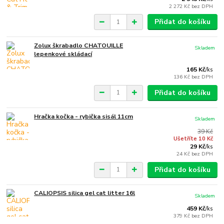
2 272 Kč
bez DPH
Přidat do košíku
Zolux škrabadlo CHATOUILLE
Skladem
lepenkové skládací
165 Kč
/
ks
136 Kč
bez DPH
Přidat do košíku
Hračka kočka - rybička sisál 11cm
Skladem
39 Kč
Ušetříte 10 Kč
29 Kč
/
ks
24 Kč
bez DPH
Přidat do košíku
CALIOPSIS silica gel cat litter 16l
Skladem
459 Kč
/
ks
379 Kč
bez DPH