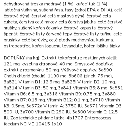
dehydrovaná treska modravá (1 %), kuřecí tuk (1 %),
jablečná vláknina, sušená řasa, řasy (zdroj EPA a DHA), celá
čerstvá dýně, čerstvá celá máslová dýně, čerstvá celá
cuketa, čerstvá celá mrkev, celá čerstvá jablka, celé čerstvé
hrušky, sušený kořen čekanky, čerstvá kapusta, čerstvý
špenát, čerstvé listy červené řepy, čerstvé listy tuřínu, celé
brusinky, celé borůvky, celé plody muchovníku, kurkuma,
ostropestřec, kořen lopuchu, levandule, kořen ibišku, šípky.
DOPLŇKY (na kg): Extrakt tokoferolu z rostlinných olejů:
121 mg, kyselina citronová: 40 mg. Smyslové doplňky:
extrakt z rozmarýnu: 80 mg. Výživové doplňky: 3a890
Cholin chlorid (cholin): 1190 mg, 3b606 (zinek: 75 mg),
3a821 Vitamin B1: 12.5 mg, 3a825i Vitamin B2: 10 mg,
3a314 Vitamin B3: 50 mg, 3a841 Vitamin B5: 8 mg, 3a831
Vitamin B6: 6.5 mg, 3a316 Vitamin B9: 0.75 mg, 3a880
Vitamin B7: 0.13 mg, Vitamin B12: 0.1 mg, 3a710 Vitamin
K3: 0.5mg, 3a672a Vitamin A: 3750 IU, 3a671 Vitamin D3:
500 IU, 3a700 Vitamin E: 290 IU, 3a300 Vitamin C: 12.5
IU, Zootechnické přidané látka: 4b1707 Enterococcus
faecium NCIMB 10415 1x10