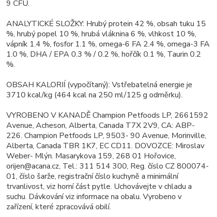
9 CFU.
ANALYTICKÉ SLOŽKY: Hrubý protein 42 %, obsah tuku 15
%, hrubý popel 10 %, hrubá vláknina 6 %, vlhkost 10 %,
vápník 1.4 %, fosfor 1.1 %, omega-6 FA 2.4 %, omega-3 FA
1.0 %, DHA / EPA 0.3 % / 0.2 %, hořčík 0.1 %, Taurin 0.2
%.
OBSAH KALORIÍ (vypočítaný): Vstřebatelná energie je
3710 kcal/kg (464 kcal na 250 ml/125 g odměrku).
VYROBENO V KANADĚ Champion Petfoods LP, 2661592
Avenue, Acheson, Alberta, Canada T7X 2V9, CA: ABP-
226. Champion Petfoods LP, 9503- 90 Avenue, Morinville,
Alberta, Canada TBR 1K7, EC CD11. DOVOZCE: Miroslav
Weber- Mlýn. Masarykova 159, 268 01 Hořovice,
orijen@acana.cz, Tel.: 311 514 300, Reg. číslo CZ 800074-
01, číslo šarže, registrační číslo kuchyně a minimální
trvanlivost, viz horní část pytle. Uchovávejte v chladu a
suchu. Dávkování viz informace na obalu. Vyrobeno v
zařízení, které zpracovává obilí.