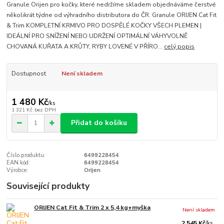
Granule Orijen pro kočky, které nedržíme skladem objednáváme čerstvé
několikrát týdne od výhradního distributora do ČR. Granule ORIJEN Cat Fit
& Trim KOMPLETNÍ KRMIVO PRO DOSPĚLÉ KOČKY VŠECH PLEMEN |
IDEÁLNÍ PRO SNÍŽENÍ NEBO UDRŽENÍ OPTIMÁLNÍ VÁHYVOLNĚ
CHOVANÁ KUŘATA A KRŮTY, RYBY LOVENÉ V PŘÍRO...
celý popis
Dostupnost
Není skladem
1 480 Kč
/
ks
1 321 Kč
bez DPH
Přidat do košíku
Číslo produktu:
6499228454
EAN kód:
6499228454
Výrobce:
Orijen
Související produkty
ORIJEN Cat Fit & Trim 2 x 5,4 kg+myška
Není skladem
2 545 Kč
/
ks