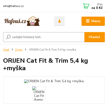
0
ks
info@hafous.cz
za
0 Kč
Menu
Hledat
Úvod
Orijen
ORIJEN Cat Fit & Trim 5,4 kg +myška
ORIJEN Cat Fit & Trim 5,4 kg
+myška