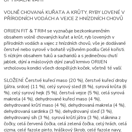
OPTIMÁLNÍ VÁHY
VOLNĚ CHOVANÁ KUŘATA A KRŮTY, RYBY LOVENÉ V
PŘÍRODNÍCH VODÁCH A VEJCE Z HNÍZDNÍCH CHOVŮ
ORIJEN FIT & TRIM se vyznačuje bezkonkurenčním
obsahem volně chovaných kuřat a krůt, ryb lovených v
přírodních vodách a vajec z hnízdních chovů, vše je dodávané
čerstvé nebo syrové v bohatě výživném podílu Celé kořisti.
S nízkým obsahem tuků a sacharidů a s jedinečnou chutí
jablek, dýní a máslových dýní zaručí krmivo ORIJEN
vrcholovou kondici všech dospělých koček, včetně té vaší.
SLOŽENÍ: Čerstvé kuřecí maso (20 %), čerstvé kuřecí droby
(játra, srdce) (11 %), celý syrový sleď (8 %), syrová krůta (6
%), celý syrový hejk (5 %), čerstvá vejce (5 %), celá syrová
makrela (4 %), dehydrované kuřecí maso (4 %),
dehydrované krůtí maso (4 %), dehydrovaná makrela (4 %),
dehydrovaná sardinka (3 %), dehydrovaný sleď (3 %),
dehydrovaný síh (3 %), syrová krůtí játra (3 %), vláknina z
čočky, celá červená čočka, celá zelená čočka, celý hrách, celá
cizrna, celé fazole pinto, hráškový škrob, celé fazole navy,