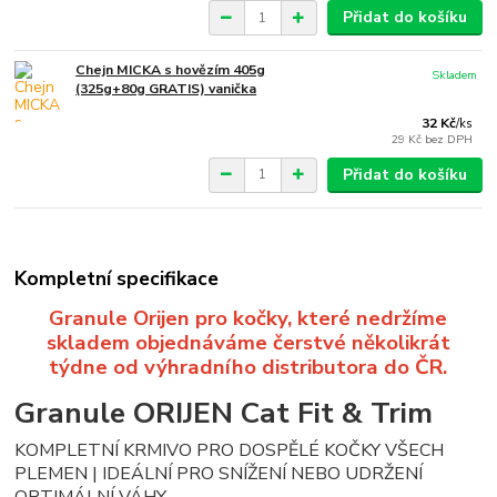
Přidat do košíku
Chejn MICKA s hovězím 405g
Skladem
(325g+80g GRATIS) vanička
32 Kč
/
ks
29 Kč
bez DPH
Přidat do košíku
Kompletní specifikace
Granule Orijen pro kočky, které nedržíme
skladem objednáváme čerstvé několikrát
týdne od výhradního distributora do ČR.
Granule ORIJEN Cat Fit & Trim
KOMPLETNÍ KRMIVO PRO DOSPĚLÉ KOČKY VŠECH
PLEMEN | IDEÁLNÍ PRO SNÍŽENÍ NEBO UDRŽENÍ