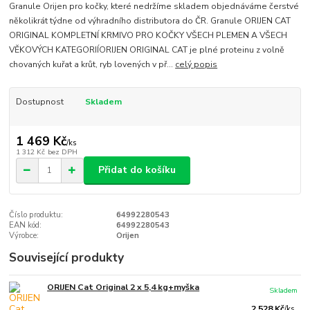
Granule Orijen pro kočky, které nedržíme skladem objednáváme čerstvé
několikrát týdne od výhradního distributora do ČR. Granule ORIJEN CAT
ORIGINAL KOMPLETNÍ KRMIVO PRO KOČKY VŠECH PLEMEN A VŠECH
VĚKOVÝCH KATEGORIÍORIJEN ORIGINAL CAT je plné proteinu z volně
chovaných kuřat a krůt, ryb lovených v př...
celý popis
Dostupnost
Skladem
1 469 Kč
/
ks
1 312 Kč
bez DPH
Přidat do košíku
Číslo produktu:
64992280543
EAN kód:
64992280543
Výrobce:
Orijen
Související produkty
ORIJEN Cat Original 2 x 5,4 kg+myška
Skladem
2 528 Kč
/
ks