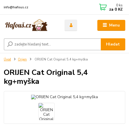
0
ks
info@hafous.cz
za
0 Kč
Menu
Hledat
Úvod
Orijen
ORIJEN Cat Original 5,4 kg+myška
ORIJEN Cat Original 5,4
kg+myška