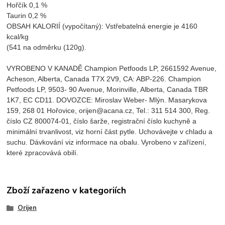
Hořčík 0,1 %
Taurin 0,2 %
OBSAH KALORIÍ (vypočítaný): Vstřebatelná energie je 4160
kcal/kg
(541 na odměrku (120g).
VYROBENO V KANADĚ Champion Petfoods LP, 2661592 Avenue,
Acheson, Alberta, Canada T7X 2V9, CA: ABP-226. Champion
Petfoods LP, 9503- 90 Avenue, Morinville, Alberta, Canada TBR
1K7, EC CD11. DOVOZCE: Miroslav Weber- Mlýn. Masarykova
159, 268 01 Hořovice, orijen@acana.cz, Tel.: 311 514 300, Reg.
číslo CZ 800074-01, číslo šarže, registrační číslo kuchyně a
minimální trvanlivost, viz horní část pytle. Uchovávejte v chladu a
suchu. Dávkování viz informace na obalu. Vyrobeno v zařízení,
které zpracovává obilí.
Zboží zařazeno v kategoriích
Orijen