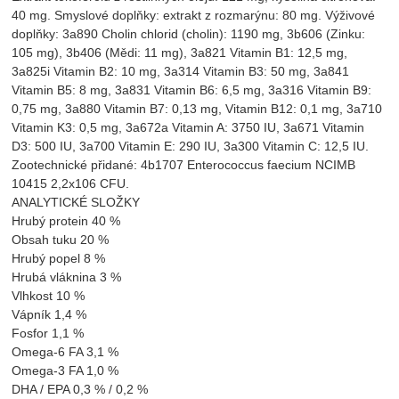
40 mg. Smyslové doplňky: extrakt z rozmarýnu: 80 mg. Výživové
doplňky: 3a890 Cholin chlorid (cholin): 1190 mg, 3b606 (Zinku:
105 mg), 3b406 (Mědi: 11 mg), 3a821 Vitamin B1: 12,5 mg,
3a825i Vitamin B2: 10 mg, 3a314 Vitamin B3: 50 mg, 3a841
Vitamin B5: 8 mg, 3a831 Vitamin B6: 6,5 mg, 3a316 Vitamin B9:
0,75 mg, 3a880 Vitamin B7: 0,13 mg, Vitamin B12: 0,1 mg, 3a710
Vitamin K3: 0,5 mg, 3a672a Vitamin A: 3750 IU, 3a671 Vitamin
D3: 500 IU, 3a700 Vitamin E: 290 IU, 3a300 Vitamin C: 12,5 IU.
Zootechnické přidané: 4b1707 Enterococcus faecium NCIMB
10415 2,2x106 CFU.
ANALYTICKÉ SLOŽKY
Hrubý protein 40 %
Obsah tuku 20 %
Hrubý popel 8 %
Hrubá vláknina 3 %
Vlhkost 10 %
Vápník 1,4 %
Fosfor 1,1 %
Omega-6 FA 3,1 %
Omega-3 FA 1,0 %
DHA / EPA 0,3 % / 0,2 %