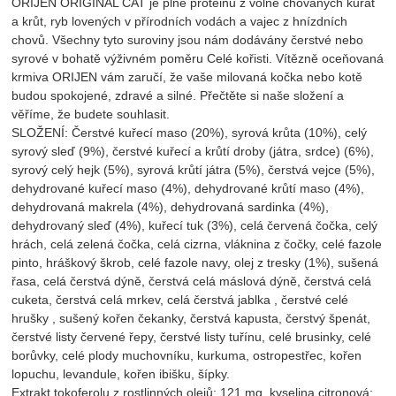
ORIJEN ORIGINAL CAT je plné proteinu z volně chovaných kuřat
a krůt, ryb lovených v přírodních vodách a vajec z hnízdních
chovů. Všechny tyto suroviny jsou nám dodávány čerstvé nebo
syrové v bohatě výživném poměru Celé kořisti. Vítězně oceňovaná
krmiva ORIJEN vám zaručí, že vaše milovaná kočka nebo kotě
budou spokojené, zdravé a silné. Přečtěte si naše složení a
věříme, že budete souhlasit.
SLOŽENÍ: Čerstvé kuřecí maso (20%), syrová krůta (10%), celý
syrový sleď (9%), čerstvé kuřecí a krůtí droby (játra, srdce) (6%),
syrový celý hejk (5%), syrová krůtí játra (5%), čerstvá vejce (5%),
dehydrované kuřecí maso (4%), dehydrované krůtí maso (4%),
dehydrovaná makrela (4%), dehydrovaná sardinka (4%),
dehydrovaný sleď (4%), kuřecí tuk (3%), celá červená čočka, celý
hrách, celá zelená čočka, celá cizrna, vláknina z čočky, celé fazole
pinto, hráškový škrob, celé fazole navy, olej z tresky (1%), sušená
řasa, celá čerstvá dýně, čerstvá celá máslová dýně, čerstvá celá
cuketa, čerstvá celá mrkev, celá čerstvá jablka , čerstvé celé
hrušky , sušený kořen čekanky, čerstvá kapusta, čerstvý špenát,
čerstvé listy červené řepy, čerstvé listy tuřínu, celé brusinky, celé
borůvky, celé plody muchovníku, kurkuma, ostropestřec, kořen
lopuchu, levandule, kořen ibišku, šípky.
Extrakt tokoferolu z rostlinných olejů: 121 mg, kyselina citronová: