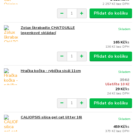
2 257 Kč
bez DPH
Přidat do košíku
Zolux škrabadlo CHATOUILLE
Skladem
lepenkové skládací
165 Kč
/
ks
136 Kč
bez DPH
Přidat do košíku
Hračka kočka - rybička sisál 11cm
Skladem
39 Kč
Ušetříte 10 Kč
29 Kč
/
ks
24 Kč
bez DPH
Přidat do košíku
CALIOPSIS silica gel cat litter 16l
Skladem
459 Kč
/
ks
379 Kč
bez DPH