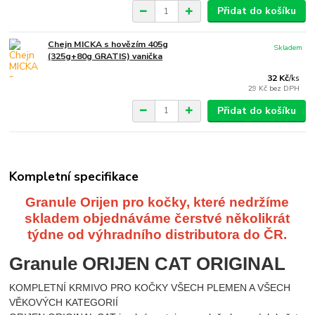
Přidat do košíku
Chejn MICKA s hovězím 405g
Skladem
(325g+80g GRATIS) vanička
32 Kč
/
ks
29 Kč
bez DPH
Přidat do košíku
Kompletní specifikace
Granule Orijen pro kočky, které nedržíme
skladem objednáváme čerstvé několikrát
týdne od výhradního distributora do ČR.
Granule ORIJEN CAT ORIGINAL
KOMPLETNÍ KRMIVO PRO KOČKY VŠECH PLEMEN A VŠECH
VĚKOVÝCH KATEGORIÍ