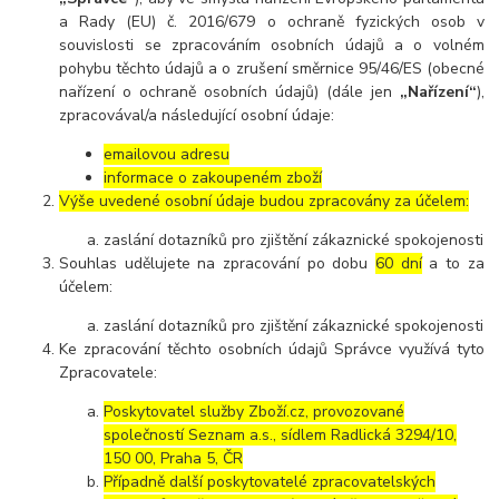
a Rady (EU) č. 2016/679 o ochraně fyzických osob v
souvislosti se zpracováním osobních údajů a o volném
pohybu těchto údajů a o zrušení směrnice 95/46/ES (obecné
nařízení o ochraně osobních údajů) (dále jen
„Nařízení“
),
zpracovával/a následující osobní údaje:
emailovou adresu
informace o zakoupeném zboží
Výše uvedené osobní údaje budou zpracovány za účelem:
zaslání dotazníků pro zjištění zákaznické spokojenosti
Souhlas udělujete na zpracování po dobu
60 dní
a to za
účelem:
zaslání dotazníků pro zjištění zákaznické spokojenosti
Ke zpracování těchto osobních údajů Správce využívá tyto
Zpracovatele:
Poskytovatel služby Zboží.cz, provozované
společností Seznam a.s., sídlem Radlická 3294/10,
150 00, Praha 5, ČR
Případně další poskytovatelé zpracovatelských