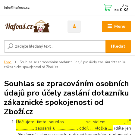
0
ks
info@hafous.cz
za
0 Kč
Menu
Hledat
Úvod
Souhlas se zpracováním osobních údajů pro účely zaslání dotazníku
zákaznické spokojenosti od Zboží.cz
Souhlas se zpracováním osobních
údajů pro účely zaslání dotazníku
zákaznické spokojenosti od
Zboží.cz
Udělujete tímto souhlas ……………..., se sídlem ………………, IČ
………………., zapsaná u ………………… , oddíl …, vložka …..
(dále jen
„Správce“
), aby ve smyslu nařízení Evropského parlamentu