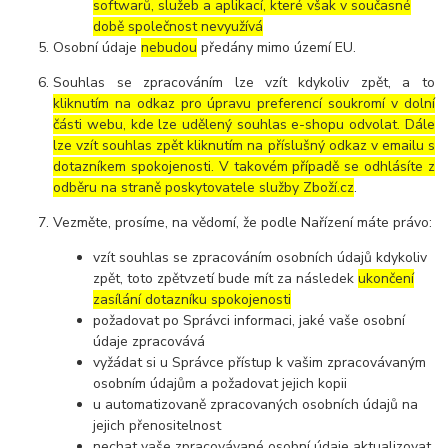
softwarů, služeb a aplikací, které však v současné
době společnost nevyužívá
Osobní údaje
nebudou
předány mimo území EU.
Souhlas se zpracováním lze vzít kdykoliv zpět, a to
kliknutím na odkaz pro úpravu preferencí soukromí v dolní
části webu, kde lze udělený souhlas e-shopu odvolat. Dále
lze vzít souhlas zpět kliknutím na příslušný odkaz v emailu s
dotazníkem spokojenosti. V takovém případě se odhlásíte z
odběru na straně poskytovatele služby Zboží.cz
.
Vezměte, prosíme, na vědomí, že podle Nařízení máte právo:
vzít souhlas se zpracováním osobních údajů kdykoliv
zpět, toto zpětvzetí bude mít za následek
ukončení
zasílání dotazníku spokojenosti
požadovat po Správci informaci, jaké vaše osobní
údaje zpracovává
vyžádat si u Správce přístup k vašim zpracovávaným
osobním údajům a požadovat jejich kopii
u automatizovaně zpracovaných osobních údajů na
jejich přenositelnost
nechat vaše zpracovávané osobní údaje aktualizovat