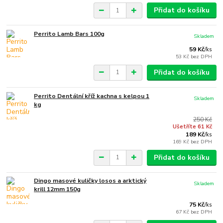
Přidat do košíku
Perrito Lamb Bars 100g
Skladem
59 Kč
/
ks
53 Kč
bez DPH
Přidat do košíku
Perrito Dentální kříž kachna s kelpou 1
Skladem
kg
250 Kč
Ušetříte 61 Kč
189 Kč
/
ks
169 Kč
bez DPH
Přidat do košíku
Dingo masové kuličky losos a arktický
Skladem
krill 12mm 150g
75 Kč
/
ks
67 Kč
bez DPH