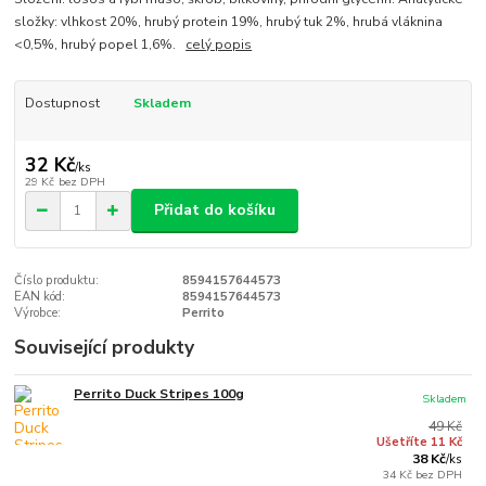
složky: vlhkost 20%, hrubý protein 19%, hrubý tuk 2%, hrubá vláknina
<0,5%, hrubý popel 1,6%.
celý popis
Dostupnost
Skladem
32 Kč
/
ks
29 Kč
bez DPH
Přidat do košíku
Číslo produktu:
8594157644573
EAN kód:
8594157644573
Výrobce:
Perrito
Související produkty
Perrito Duck Stripes 100g
Skladem
49 Kč
Ušetříte 11 Kč
38 Kč
/
ks
34 Kč
bez DPH