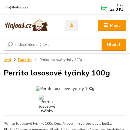
0
ks
info@hafous.cz
za
0 Kč
Menu
Hledat
Úvod
Pamlsky
Perrito lososové tyčinky 100g
Perrito lososové tyčinky 100g
Perrito lososové tyčinky 100g Doplňkové krmivo pro psy a kočky.
Složení: losos a rybí maso, škrob, bílkoviny, přírodní glycerin. Analytické