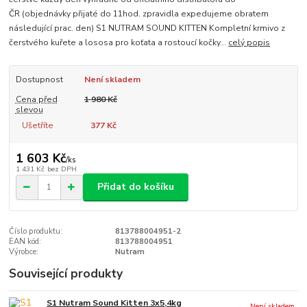
ČR (objednávky přijaté do 11hod. zpravidla expedujeme obratem
následující prac. den) S1 NUTRAM SOUND KITTEN Kompletní krmivo z
čerstvého kuřete a lososa pro koťata a rostoucí kočky...
celý popis
Dostupnost
Není skladem
Cena před
1 980 Kč
slevou
Ušetříte
377 Kč
1 603 Kč
/
ks
1 431 Kč
bez DPH
Přidat do košíku
Číslo produktu:
813788004951-2
EAN kód:
813788004951
Výrobce:
Nutram
Související produkty
S1 Nutram Sound Kitten 3x5,4kg
Není skladem