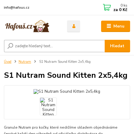
0
ks
info@hafous.cz
za
0 Kč
Menu
Hledat
Úvod
Nutram
S1 Nutram Sound Kitten 2x5,4kg
S1 Nutram Sound Kitten 2x5,4kg
Granule Nutram pro kočky, které nedržíme skladem objednáváme
čerstvé každý den výhradně od oficiálního distributora do