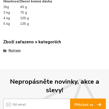
Hmotnost
Denní krmná dávka
2kg
45 g
3 kg
75 g
4 kg
105 g
5 kg
135 g
Zboží zařazeno v kategoriích
Nutram
Nepropásněte novinky, akce a
slevy!
Přihlásit se