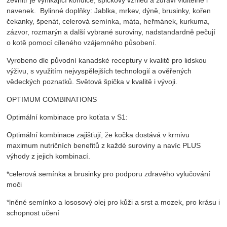
navenek. Bylinné doplňky: Jablka, mrkev, dýně, brusinky, kořen
čekanky, špenát, celerová semínka, máta, heřmánek, kurkuma,
zázvor, rozmarýn a další vybrané suroviny, nadstandardně pečují
o kotě pomocí cíleného vzájemného působení.
Vyrobeno dle původní kanadské receptury v kvalitě pro lidskou
výživu, s využitím nejvyspělejších technologií a ověřených
vědeckých poznatků. Světová špička v kvalitě i vývoji.
OPTIMUM COMBINATIONS
Optimální kombinace pro koťata v S1:
Optimální kombinace zajišťují, že kočka dostává v krmivu
maximum nutričních benefitů z každé suroviny a navíc PLUS
výhody z jejich kombinací.
*celerová semínka a brusinky pro podporu zdravého vylučování
moči
*lněné semínko a lososový olej pro kůži a srst a mozek, pro krásu i
schopnost učení