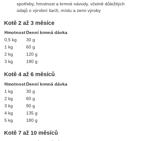
spotřeby, hmotnost a krmné návody, včetně důležitých
údajů o výrobní šarži, místu a zemi výroby
Kotě 2 až 3 měsíce
Hmotnost
Denní krmná dávka
0,5 kg
30 g
1 kg
60 g
2 kg
120 g
3 kg
180 g
Kotě 4 až 6 měsíců
Hmotnost
Denní krmná dávka
1 kg
30 g
2 kg
60 g
3 kg
90 g
4 kg
135 g
5 kg
180 g
Kotě 7 až 10 měsíců