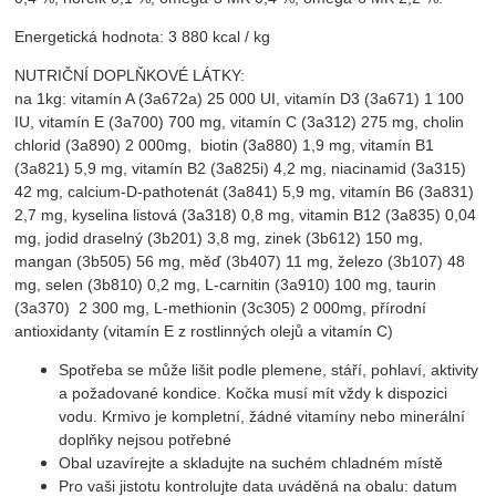
Energetická hodnota: 3 880 kcal / kg
NUTRIČNÍ DOPLŇKOVÉ LÁTKY:
na 1kg: vitamín A (3a672a) 25 000 UI, vitamín D3 (3a671) 1 100
IU, vitamín E (3a700) 700 mg, vitamín C (3a312) 275 mg, cholin
chlorid (3a890) 2 000mg, biotin (3a880) 1,9 mg, vitamín B1
(3a821) 5,9 mg, vitamín B2 (3a825i) 4,2 mg, niacinamid (3a315)
42 mg, calcium-D-pathotenát (3a841) 5,9 mg, vitamín B6 (3a831)
2,7 mg, kyselina listová (3a318) 0,8 mg, vitamin B12 (3a835) 0,04
mg, jodid draselný (3b201) 3,8 mg, zinek (3b612) 150 mg,
mangan (3b505) 56 mg, měď (3b407) 11 mg, železo (3b107) 48
mg, selen (3b810) 0,2 mg, L-carnitin (3a910) 100 mg, taurin
(3a370) 2 300 mg, L-methionin (3c305) 2 000mg, přírodní
antioxidanty (vitamín E z rostlinných olejů a vitamín C)
Spotřeba se může lišit podle plemene, stáří, pohlaví, aktivity
a požadované kondice. Kočka musí mít vždy k dispozici
vodu. Krmivo je kompletní, žádné vitamíny nebo minerální
doplňky nejsou potřebné
Obal uzavírejte a skladujte na suchém chladném místě
Pro vaši jistotu kontrolujte data uváděná na obalu: datum