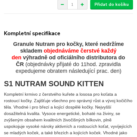
Přidat do košíku
Kompletní specifikace
Granule Nutram pro kočky, které nedržíme
skladem
objednáváme čerstvé každý
den
výhradně od oficiálního distributora do
ČR
(objednávky přijaté do 11hod. zpravidla
expedujeme obratem následující prac. den)
S1 NUTRAM SOUND KITTEN
Kompletní krmivo z čerstvého kuřete a lososa pro koťata a
rostoucí kočky. Zajišťuje všechno pro správný růst a vývoj kočičího
těla. Vhodné i pro březí a kojící dospělé kočky. Nejvyšší
dosažitelná kvalita. Vysoce energetické, bohaté na živiny, se
zvýšeným obsahem kvalitních živočišných bílkovin, plně
uspokojuje vysoké nároky aktivních a rostoucích koťat, vyvíjejících
se mladých koček, a také březích a kojících koček. Vhodné jako