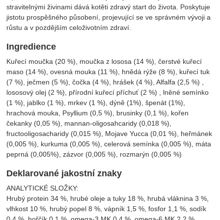
stravitelnými živinami dává kotěti zdravý start do života. Poskytuje
jistotu prospěšného působení, projevující se ve správném vývoji a
růstu a v pozdějším celoživotním zdraví.
Ingredience
Kuřecí moučka (20 %), moučka z lososa (14 %), čerstvé kuřecí
maso (14 %), ovesná mouka (11 %), hnědá rýže (8 %), kuřecí tuk
(7 %), ječmen (5 %), čočka (4 %), hrášek (4 %), Alfalfa (2,5 %) ,
lososový olej (2 %), přírodní kuřecí příchuť (2 %) , lněné semínko
(1 %), jablko (1 %), mrkev (1 %), dýně (1%), špenát (1%),
hrachová mouka, Psyllium (0,5 %), brusinky (0,1 %), kořen
čekanky (0,05 %), mannan-oligosahcaridy (0,018 %),
fructooligosacharidy (0,015 %), Mojave Yucca (0,01 %), heřmánek
(0,005 %), kurkuma (0,005 %), celerová semínka (0,005 %), máta
peprná (0,005%), zázvor (0,005 %), rozmarýn (0,005 %)
Deklarované jakostní znaky
ANALYTICKÉ SLOŽKY:
Hrubý protein 34 %, hrubé oleje a tuky 18 %, hrubá vláknina 3 %,
vlhkost 10 %, hrubý popel 8 %, vápník 1,5 %, fosfor 1,1 %, sodík
0,4 %, hořčík 0,1 %, omega-3 MK 0,4 %, omega-6 MK 2,2 %.