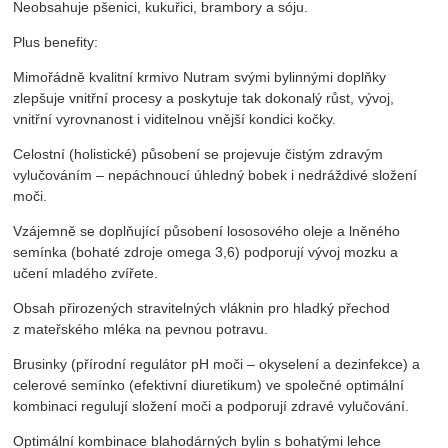
Neobsahuje pšenici, kukuřici, brambory a sóju.
Plus benefity:
Mimořádně kvalitní krmivo Nutram svými bylinnými doplňky
zlepšuje vnitřní procesy a poskytuje tak dokonalý růst, vývoj,
vnitřní vyrovnanost i viditelnou vnější kondici kočky.
Celostní (holistické) působení se projevuje čistým zdravým
vylučováním – nepáchnoucí úhledný bobek i nedráždivé složení
moči.
Vzájemně se doplňující působení lososového oleje a lněného
semínka (bohaté zdroje omega 3,6) podporují vývoj mozku a
učení mladého zvířete.
Obsah přirozených stravitelných vláknin pro hladký přechod
z mateřského mléka na pevnou potravu.
Brusinky (přírodní regulátor pH moči – okyselení a dezinfekce) a
celerové semínko (efektivní diuretikum) ve společné optimální
kombinaci regulují složení moči a podporují zdravé vylučování.
Optimální kombinace blahodárných bylin s bohatými lehce