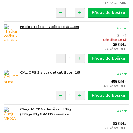
136 Kč
bez DPH
Přidat do košíku
Hračka kočka - rybička sisál 11cm
Skladem
39 Kč
Ušetříte 10 Kč
29 Kč
/
ks
24 Kč
bez DPH
Přidat do košíku
CALIOPSIS silica gel cat litter 16l
Skladem
459 Kč
/
ks
379 Kč
bez DPH
Přidat do košíku
Chejn MICKA s hovězím 405g
Skladem
(325g+80g GRATIS) vanička
32 Kč
/
ks
29 Kč
bez DPH