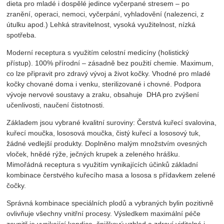
dieta pro mladé i dospělé jedince vyčerpané stresem – po
zranění, operaci, nemoci, vyčerpání, vyhladovění (nalezenci, z
útulku apod.) Lehká stravitelnost, vysoká využitelnost, nízká
spotřeba.
Moderní receptura s využitím celostní medicíny (holistický
přístup). 100% přírodní – zásadně bez použití chemie. Maximum,
co lze připravit pro zdravý vývoj a život kočky. Vhodné pro mladé
kočky chované doma i venku, sterilizované i chovné. Podpora
vývoje nervové soustavy a zraku, obsahuje DHA pro zvýšení
učenlivosti, naučení čistotnosti.
Základem jsou vybrané kvalitní suroviny: Čerstvá kuřecí svalovina,
kuřecí moučka, lososová moučka, čistý kuřecí a lososový tuk,
žádné vedlejší produkty. Doplněno malým množstvím ovesných
vloček, hnědé rýže, ječných krupek a zeleného hrášku.
Mimořádná receptura s využitím vynikajících účinků základní
kombinace čerstvého kuřecího masa a lososa s přídavkem zelené
čočky.
Správná kombinace speciálních plodů a vybraných bylin pozitivně
ovlivňuje všechny vnitřní procesy. Výsledkem maximální péče
zevnitř je vynikající kondice, špičkový vzhled a zdraví viditelné i