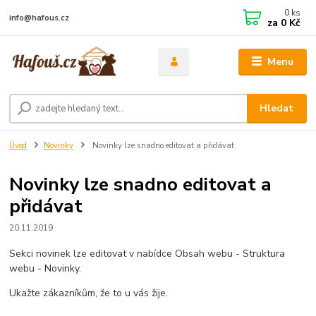
0
ks
info@hafous.cz
za
0 Kč
Menu
Hledat
Úvod
Novinky
Novinky lze snadno editovat a přidávat
Novinky lze snadno editovat a
přidávat
20.11.2019
Sekci novinek lze editovat v nabídce Obsah webu - Struktura
webu - Novinky.
Ukažte zákazníkům, že to u vás žije.