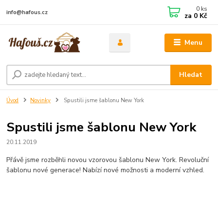
0
ks
info@hafous.cz
za
0 Kč
Menu
Hledat
Úvod
Novinky
Spustili jsme šablonu New York
Spustili jsme šablonu New York
20.11.2019
Přávě jsme rozběhli novou vzorovou šablonu New York. Revoluční
šablonu nové generace! Nabízí nové možnosti a moderní vzhled.