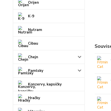
Orijen
K-9
Nutram
Cibau
Souvise
Chejn
Pamlsky
Konzervy, kapsičky
Hračky