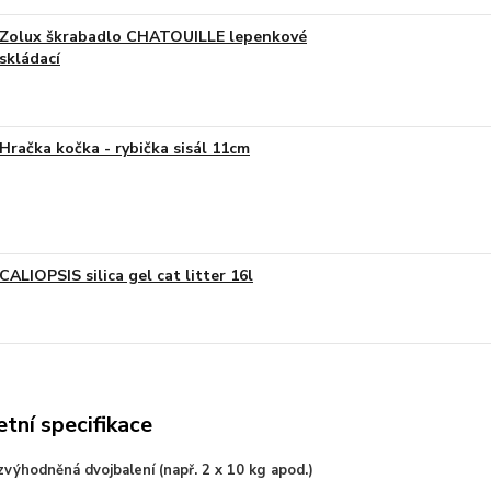
Zolux škrabadlo CHATOUILLE lepenkové
skládací
Hračka kočka - rybička sisál 11cm
CALIOPSIS silica gel cat litter 16l
tní specifikace
výhodněná dvojbalení (např. 2 x 10 kg apod.)