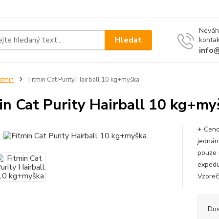
Neváh
Hledat
kontak
info
itmin
Fitmin Cat Purity Hairball 10 kg+myška
in Cat Purity Hairball 10 kg+my
+ Ceno
jednán
pouze 
expedu
Vzoreč
Dos