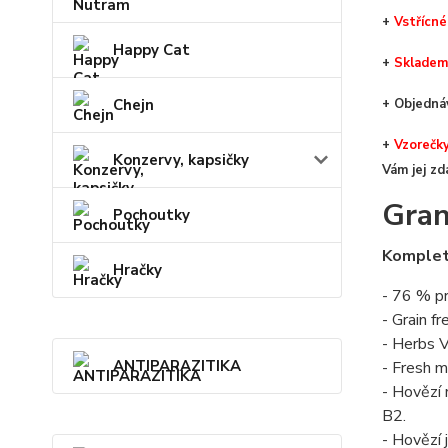
+
V
střícné
Happy Cat
+
Skladem
Chejn
+ Objedn
+
Vzorečk
Konzervy, kapsičky
Vám jej zd
Gran
Pochoutky
Komplet
Hračky
- 76 % p
- Grain f
- Herbs V
ANTIPARAZITIKA
- Fresh m
- Hovězí 
B2.
- Hovězí 