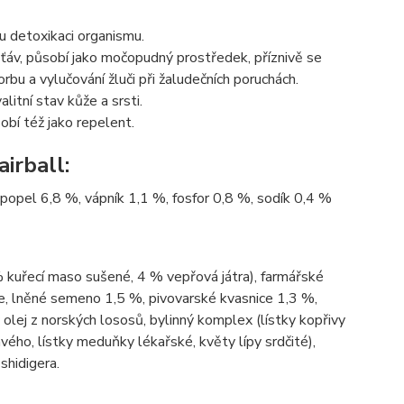
ou detoxikaci organismu.
h šťáv, působí jako močopudný prostředek, příznivě se
bu a vylučování žluči při žaludečních poruchách.
itní stav kůže a srsti.
sobí též jako repelent.
irball:
 popel 6,8 %, vápník 1,1 %, fosfor 0,8 %, sodík 0,4 %
kuřecí maso sušené, 4 % vepřová játra), farmářské
ejce, lněné semeno 1,5 %, pivovarské kvasnice 1,3 %,
olej z norských lososů, bylinný komplex (lístky kopřivy
ho, lístky meduňky lékařské, květy lípy srdčité),
shidigera.