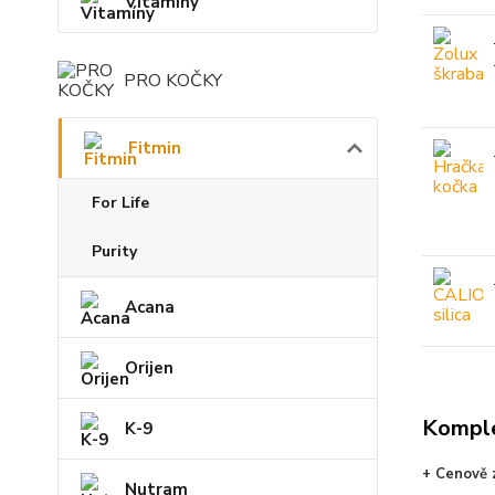
Vitamíny
PRO KOČKY
Fitmin
For Life
Purity
Acana
Orijen
Komple
K-9
+ Cenově z
Nutram