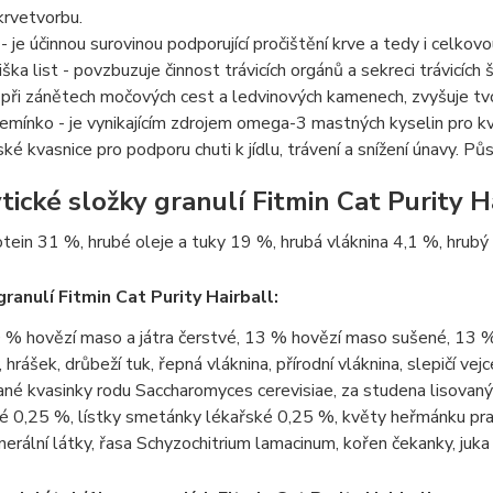
krvetvorbu.
 - je účinnou surovinou podporující pročištění krve a tedy i celkov
ška list - povzbuzuje činnost trávicích orgánů a sekreci trávicíc
 při zánětech močových cest a ledvinových kamenech, zvyšuje tvor
emínko - je vynikajícím zdrojem omega-3 mastných kyselin pro kval
ské kvasnice pro podporu chuti k jídlu, trávení a snížení únavy. Pů
tické složky granulí Fitmin Cat Purity Ha
tein 31 %, hrubé oleje a tuky 19 %, hrubá vláknina 4,1 %, hrubý
granulí Fitmin Cat Purity Hairball:
 % hovězí maso a játra čerstvé, 13 % hovězí maso sušené, 13 % 
 hrášek, drůbeží tuk, řepná vláknina, přírodní vláknina, slepičí v
ané kvasinky rodu Saccharomyces cerevisiae, za studena lisovaný 
0,25 %, lístky smetánky lékařské 0,25 %, květy heřmánku pravé
inerální látky, řasa Schyzochitrium lamacinum, kořen čekanky, juka 