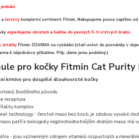
 jednání
a
čerstvý
kompletní sortiment Fitmin. Nakupujeme pouze napřímo od 
ávky
expedujeme obratem
a
balíme do pevných 5-ti vrstvých krabic.
y
,
letáčky
Fitmin ZDARMA na vyžádání (stačí uvést do poznámky v objed
arma k objednávce přibalíme. Příp. dáme jemu podobný;)
ule pro kočky Fitmin Cat Purity 
ní krmivo pro dospělé dlouhosrsté kočky
roteinů živočišného původu
ree receptura
itality komplex
eat technology - čerstvé maso bez kosti, je zárukou vysoké chutn
maso patří k biologicky nejplnohodnotnějším druhům masa, má vy
játra - jsou významným zdrojem vitaminů rozpustných a mineráln