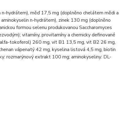
n n-hydrátem), měď 17,5 mg (doplněno chelátem mědi a
aminokyselin n-hydrátem), zinek 130 mg (doplněno
rganickou formou selenu produkovanou Saccharomyces
zvodým); vitamíny, provitamíny a chemicky definované
R-alfa-tokoferol) 260 mg, vit B1 13,5 mg, vit B2 26 mg,
henan vápenatý 42 mg, kyselina listová 4,5 mg, biotin
tky: rozmarýnový extrakt 100 mg; aminokyseliny: DL-