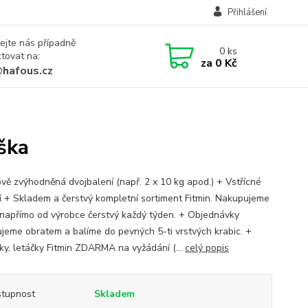
Přihlášení
ejte nás případně
0
ks
tovat na:
za
0 Kč
@hafous.cz
ška
vě zvýhodněná dvojbalení (např. 2 x 10 kg apod.) + Vstřícné
í + Skladem a čerstvý kompletní sortiment Fitmin. Nakupujeme
napřímo od výrobce čerstvý každý týden. + Objednávky
jeme obratem a balíme do pevných 5-ti vrstvých krabic. +
ky, letáčky Fitmin ZDARMA na vyžádání (...
celý popis
tupnost
Skladem