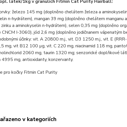
pl. látek/1kg v granulích Fitmin Cat Purity Hairball:
prvky: železo 145 mg (doplněno chelátem železa a aminokyseli
elin n-hydrátem), mangan 39 mg (doplněno chelátem manganu a 
 zinku a aminokyselin n-hydrátem), selen 0,35 mg (doplněno o
ae CNCM I-3060), jód 2,6 mg (doplněno jodičnanem vápenatým be
bdobnými účinky: vit. A 20800 m.j., vit. D3 1250 m.j., vit. E (RR
,5 mg, vit B12 100 µg, vit. C 220 mg, niacinamid 118 mg, pantot
holinchlorid 2060 mg, taurin 1320 mg; senzorické doplňkové lá
 4995 mg, antioxidanty, konzervanty.
zařazeno v kategoriích