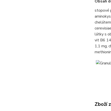
Obsah do
stopové 
aminokys
chelátem
cerevisi
látky s o
vit B6 14
1,1 mg, c
methionin
Zboží 