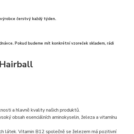
výrobce čerstvý každý týden.
návce. Pokud budeme mít konkrétní vzoreček skladem, rádi
Hairball
osti a hlavně kvality našich produktů.
soký obsah esenciálních aminokyselin, železa a vitamínu
ích látek. Vitamin B12 společně se železem má pozitivní