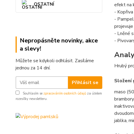
OSTATNÍ
efekt na 
- Kopřiva
- Pampeli
projevuje
- Lněné s
Nepropásněte novinky, akce
- Pivovar
a slevy!
Analy
Můžete se kdykoli odhlásit. Zasíláme
Hrubý pro
jednou za 14 dní.
Složení 
Přihlásit se
maso (50
Souhlasím se
zpracováním osobních údajů
za účelem
brambory,
rozesílky newsletteru.
inaktivov
dvoudomé 
jablka, m