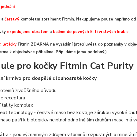
 jednání
a
čerstvý
kompletní sortiment Fitmin. Nakupujeme pouze napřímo od 
ávky
expedujeme obratem
a
balíme do pevných 5-ti vrstvých krabic.
y
,
letáčky
Fitmin ZDARMA na vyžádání (stačí uvést do poznámky v objed
arma k objednávce přibalíme. Příp. dáme jemu podobný;)
ule pro kočky Fitmin Cat Purity 
ní krmivo pro dospělé dlouhosrsté kočky
roteinů živočišného původu
ree receptura
itality komplex
eat technology - čerstvé maso bez kosti, je zárukou vysoké chutn
maso patří k biologicky nejplnohodnotnějším druhům masa, má vy
játra - jsou významným zdrojem vitaminů rozpustných a mineráln