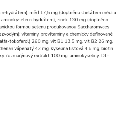
n n-hydrátem), měď 17,5 mg (doplněno chelátem mědi a
aminokyselin n-hydrátem), zinek 130 mg (doplněno
rganickou formou selenu produkovanou Saccharomyces
zvodým); vitamíny, provitamíny a chemicky definované
R-alfa-tokoferol) 260 mg, vit B1 13,5 mg, vit B2 26 mg,
henan vápenatý 42 mg, kyselina listová 4,5 mg, biotin
tky: rozmarýnový extrakt 100 mg; aminokyseliny: DL-