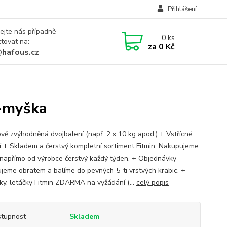
Přihlášení
ejte nás případně
0
ks
tovat na:
za
0 Kč
@hafous.cz
g+myška
vě zvýhodněná dvojbalení (např. 2 x 10 kg apod.) + Vstřícné
í + Skladem a čerstvý kompletní sortiment Fitmin. Nakupujeme
napřímo od výrobce čerstvý každý týden. + Objednávky
jeme obratem a balíme do pevných 5-ti vrstvých krabic. +
ky, letáčky Fitmin ZDARMA na vyžádání (...
celý popis
tupnost
Skladem