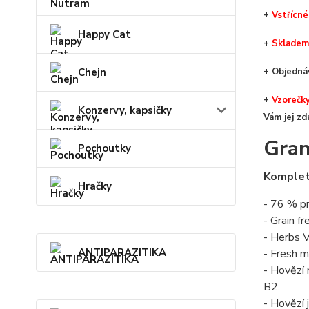
+
V
střícné
Happy Cat
+
Skladem
Chejn
+ Objedn
+
Vzorečk
Konzervy, kapsičky
Vám jej zd
Gran
Pochoutky
Komplet
Hračky
- 76 % p
- Grain f
- Herbs V
ANTIPARAZITIKA
- Fresh m
- Hovězí 
B2.
- Hovězí 