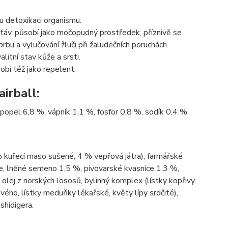
ou detoxikaci organismu.
h šťáv, působí jako močopudný prostředek, příznivě se
bu a vylučování žluči při žaludečních poruchách.
itní stav kůže a srsti.
sobí též jako repelent.
irball:
 popel 6,8 %, vápník 1,1 %, fosfor 0,8 %, sodík 0,4 %
kuřecí maso sušené, 4 % vepřová játra), farmářské
ejce, lněné semeno 1,5 %, pivovarské kvasnice 1,3 %,
olej z norských lososů, bylinný komplex (lístky kopřivy
ho, lístky meduňky lékařské, květy lípy srdčité),
shidigera.