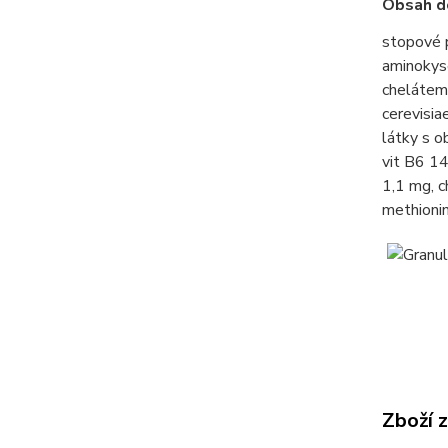
Obsah do
stopové 
aminokys
chelátem
cerevisi
látky s o
vit B6 14
1,1 mg, c
methionin
Zboží 