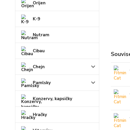
Orijen
K-9
Nutram
Cibau
Souvise
Chejn
Pamlsky
Konzervy, kapsičky
Hračky