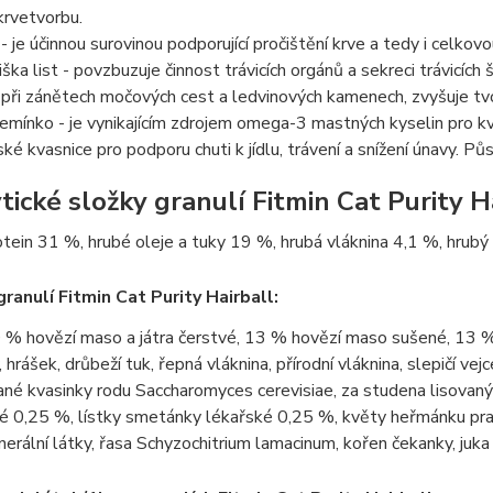
krvetvorbu.
 - je účinnou surovinou podporující pročištění krve a tedy i celkov
ška list - povzbuzuje činnost trávicích orgánů a sekreci trávicíc
 při zánětech močových cest a ledvinových kamenech, zvyšuje tvor
emínko - je vynikajícím zdrojem omega-3 mastných kyselin pro kval
ské kvasnice pro podporu chuti k jídlu, trávení a snížení únavy. Pů
tické složky granulí Fitmin Cat Purity Ha
tein 31 %, hrubé oleje a tuky 19 %, hrubá vláknina 4,1 %, hrubý
granulí Fitmin Cat Purity Hairball:
 % hovězí maso a játra čerstvé, 13 % hovězí maso sušené, 13 % 
 hrášek, drůbeží tuk, řepná vláknina, přírodní vláknina, slepičí v
ané kvasinky rodu Saccharomyces cerevisiae, za studena lisovaný 
0,25 %, lístky smetánky lékařské 0,25 %, květy heřmánku pravé
inerální látky, řasa Schyzochitrium lamacinum, kořen čekanky, juka 