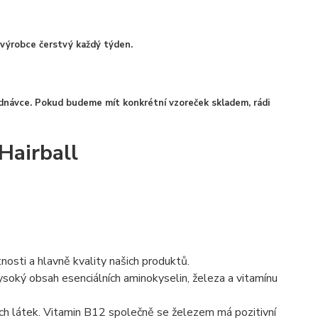
výrobce čerstvý každý týden.
návce. Pokud budeme mít konkrétní vzoreček skladem, rádi
Hairball
osti a hlavně kvality našich produktů.
soký obsah esenciálních aminokyselin, železa a vitamínu
ích látek. Vitamin B12 společně se železem má pozitivní