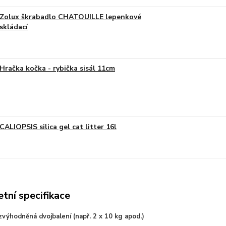
Zolux škrabadlo CHATOUILLE lepenkové
skládací
Hračka kočka - rybička sisál 11cm
CALIOPSIS silica gel cat litter 16l
tní specifikace
výhodněná dvojbalení (např. 2 x 10 kg apod.)