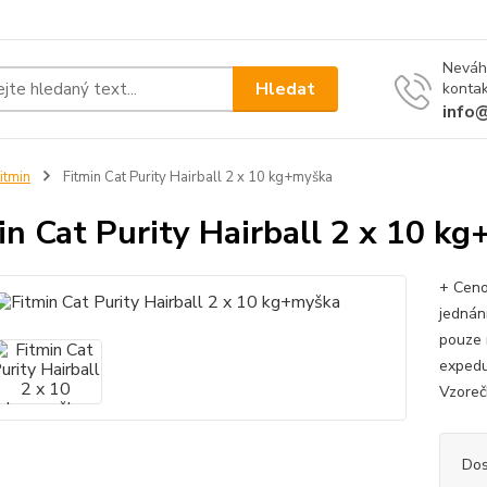
Neváh
Hledat
kontak
info
itmin
Fitmin Cat Purity Hairball 2 x 10 kg+myška
in Cat Purity Hairball 2 x 10 k
+ Ceno
jednán
pouze 
expedu
Vzoreč
Dos