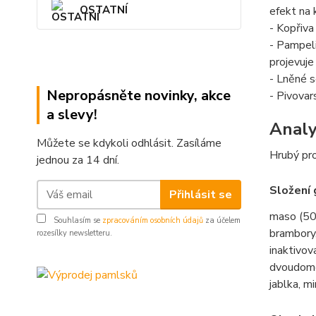
OSTATNÍ
efekt na 
- Kopřiva
- Pampeli
projevuje
- Lněné s
Nepropásněte novinky, akce
- Pivovar
a slevy!
Analy
Můžete se kdykoli odhlásit. Zasíláme
Hrubý pro
jednou za 14 dní.
Složení 
Přihlásit se
maso (50
Souhlasím se
zpracováním osobních údajů
za účelem
brambory,
rozesílky newsletteru.
inaktivov
dvoudomé 
jablka, m