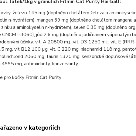
pl. látek/1kg v granulích Fitmin Cat Purity Hairball:
prvky: železo 145 mg (doplněno chelátem železa a aminokyseli
elin n-hydrátem), mangan 39 mg (doplněno chelátem manganu a 
 zinku a aminokyselin n-hydrátem), selen 0,35 mg (doplněno o
ae CNCM I-3060), jód 2,6 mg (doplněno jodičnanem vápenatým be
bdobnými účinky: vit. A 20800 m.j., vit. D3 1250 m.j., vit. E (RR
,5 mg, vit B12 100 µg, vit. C 220 mg, niacinamid 118 mg, pantot
holinchlorid 2060 mg, taurin 1320 mg; senzorické doplňkové lá
 4995 mg, antioxidanty, konzervanty.
zařazeno v kategoriích