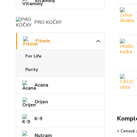
Vitamíny
PRO KOČKY
Fitmin
For Life
Purity
Acana
Orijen
Komple
K-9
+ Cenově z
Nutram