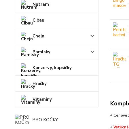
Nutram
Cibau
Chejn
Pamlsky
Konzervy, kapsičky
Hračky
Vitamíny
Komple
+ Cenově z
PRO KOČKY
+
V
střícné