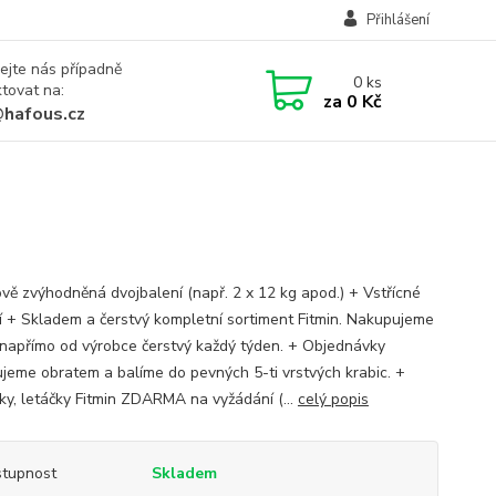
Přihlášení
ejte nás případně
0
ks
tovat na:
za
0 Kč
@hafous.cz
vě zvýhodněná dvojbalení (např. 2 x 12 kg apod.) + Vstřícné
í + Skladem a čerstvý kompletní sortiment Fitmin. Nakupujeme
napřímo od výrobce čerstvý každý týden. + Objednávky
jeme obratem a balíme do pevných 5-ti vrstvých krabic. +
ky, letáčky Fitmin ZDARMA na vyžádání (...
celý popis
tupnost
Skladem