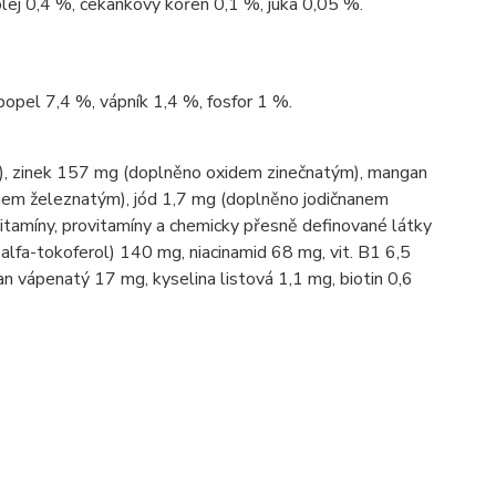
olej 0,4 %, čekankový kořen 0,1 %, juka 0,05 %.
popel 7,4 %, vápník 1,4 %, fosfor 1 %.
, zinek 157 mg (doplněno oxidem zinečnatým), mangan
em železnatým), jód 1,7 mg (doplněno jodičnanem
tamíny, provitamíny a chemicky přesně definované látky
-alfa-tokoferol) 140 mg, niacinamid 68 mg, vit. B1 6,5
an vápenatý 17 mg, kyselina listová 1,1 mg, biotin 0,6