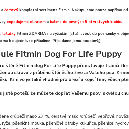
a
čerstvý
kompletní sortiment Fitmin. Nakupujeme pouze napřímo od 
ávky
expedujeme obratem
a
balíme do pevných 5-ti vrstvých krabic.
y
,
letáčky
Fitmin ZDARMA na vyžádání (stačí uvést do poznámky v objed
arma k objednávce přibalíme. Příp. dáme jemu podobný;)
ule Fitmin Dog For Life Puppy
ro štěně Fitmin dog For Life Puppy představuje tradiční krm
ženou stravu v průběhu štěněcího života Vašeho psa. Krmen
ěku. Krmivo je také vhodné pro březí a kojící feny všech pl
s jistě potěší, že můžete dopřát Vašemu psovi skvělou chuť
ené drůbeží maso 27 %, čerstvé maso /drůbeží, vepřové, hovězí/
 rýže, pšeničná mouka, pšeničné otruby, kukuřice, pšenice, hydrol