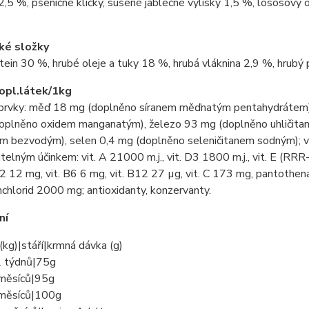
2,5 %, pšeničné klíčky, sušené jablečné výlisky 1,5 %, lososový 
ké složky
tein 30 %, hrubé oleje a tuky 18 %, hrubá vláknina 2,9 %, hrubý 
opl.látek/1kg
prvky: měď 18 mg (doplněno síranem měďnatým pentahydrátem)
oplněno oxidem manganatým), železo 93 mg (doplněno uhličitan
m bezvodým), selen 0,4 mg (doplněno seleničitanem sodným); vi
telným účinkem: vit. A 21000 m.j., vit. D3 1800 m.j., vit. E (RRR
B2 12 mg, vit. B6 6 mg, vit. B12 27 µg, vit. C 173 mg, pantothen
nchlorid 2000 mg; antioxidanty, konzervanty.
ní
(kg)|stáří|krmná dávka (g)
 týdnů|75g
měsíců|95g
měsíců|100g