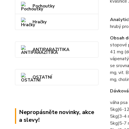
kvasnice 
Pochoutky
Analytic
Hračky
hrubý pro
Obsah d
stopové 
ANTIPARAZITIKA
41 mg (d
vápenatý
se srovna
mg, vit. 
OSTATNÍ
mg, choli
Dávková
váha psa 
5kg|6-12
Nepropásněte novinky, akce
5kg|3-4 
a slevy!
5kg|5-7 