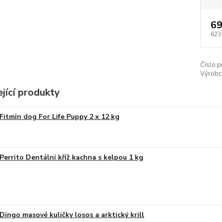
69
623
Číslo p
Výrobc
jící produkty
Fitmin dog For Life Puppy 2 x 12 kg
Perrito Dentální kříž kachna s kelpou 1 kg
Dingo masové kuličky losos a arktický krill