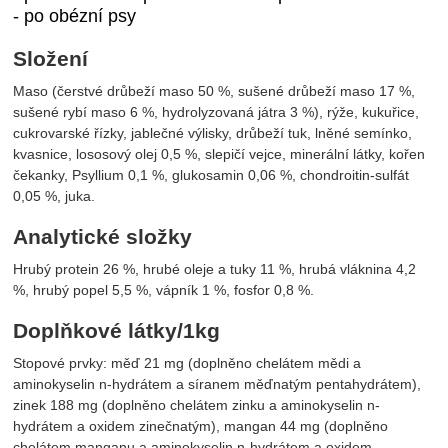
- po obézní psy
Složení
Maso (čerstvé drůbeží maso 50 %, sušené drůbeží maso 17 %,
sušené rybí maso 6 %, hydrolyzovaná játra 3 %), rýže, kukuřice,
cukrovarské řízky, jablečné výlisky, drůbeží tuk, lněné semínko,
kvasnice, lososový olej 0,5 %, slepičí vejce, minerální látky, kořen
čekanky, Psyllium 0,1 %, glukosamin 0,06 %, chondroitin-sulfát
0,05 %, juka.
Analytické složky
Hrubý protein 26 %, hrubé oleje a tuky 11 %, hrubá vláknina 4,2
%, hrubý popel 5,5 %, vápník 1 %, fosfor 0,8 %.
Doplňkové látky/1kg
Stopové prvky: měď 21 mg (doplněno chelátem mědi a
aminokyselin n-hydrátem a síranem měďnatým pentahydrátem),
zinek 188 mg (doplněno chelátem zinku a aminokyselin n-
hydrátem a oxidem zinečnatým), mangan 44 mg (doplněno
chelátem manganu a aminokyselin n-hydrátem a oxidem