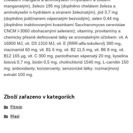
manganatým), železo 195 mg (doplněno chelátem železa a
aminokyselin n-hydrátem a síranem železnatým), jód 3,7 mg
(doplněno jodičnanem vápenatým bezvodým), selen 0,44 mg
(doplněno inaktivovanými kvasinkami Saccharomyces cerevisiae
CNCM I-3060 obohacenými selenem); vitamíny, provitamíny a
chemicky přesně definované látky se srovnatelným účinkem: vit. A
16800 MJ, vit. D3 1310 MJ, vit. E (RRR-alfa-tokoferol) 380 mg,
niacinamid 60 mg, vit. B1 6 mg, vit. B2 11,5 mg, vit. B6 8 mg, vit.
B12 165 µg, vit. C 300 mg, pantothenan vápenatý 20 mg, kyselina
listová 0,7 mg, biotin 0,5 mg, cholinchlorid 1540 mg, L-carnitin 150
mg; antioxidanty; konzervanty; senzorické látky: rozmarýnový
extrakt 100 mg.
Zboží zařazeno v kategoriích
Fitmin
Maxi