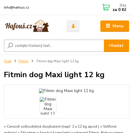
0
ks
info@hafous.cz
za
0 Kč
Menu
Hledat
Úvod
Fitmin
Fitmin dog Maxi light 12 kg
Fitmin dog Maxi light 12 kg
+ Cenově zvýhodněná dvojbalení (např. 2 x 12 kg apod.) + Vstřícné
jednání + Skladem a čerstvý kompletní sortiment Fitmin. Nakupujeme