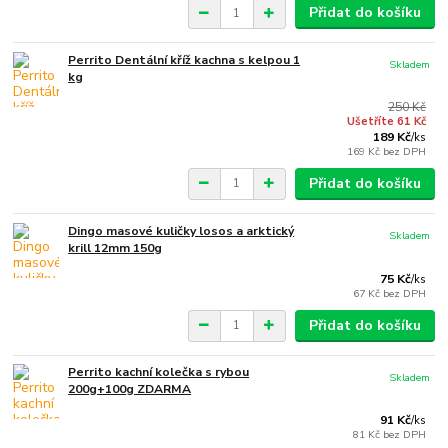
Přidat do košíku
Perrito Dentální kříž kachna s kelpou 1
Skladem
kg
250 Kč
Ušetříte 61 Kč
189 Kč
/
ks
169 Kč
bez DPH
Přidat do košíku
Dingo masové kuličky losos a arktický
Skladem
krill 12mm 150g
75 Kč
/
ks
67 Kč
bez DPH
Přidat do košíku
Perrito kachní kolečka s rybou
Skladem
200g+100g ZDARMA
91 Kč
/
ks
81 Kč
bez DPH