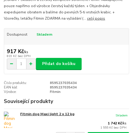
pouze napřímo od výrobce čerstvý každý týden. + Objednávky
expedujeme obratem a balíme do pevných 5-ti vrstvých krabic. +
Vzorečky, letáčky Fitmin ZDARMA na vyžádání (...
celý popis
Dostupnost
Skladem
917 Kč
/
ks
819 Kč
bez DPH
Přidat do košíku
Číslo produktu:
8595237035434
EAN kód:
8595237035434
Výrobce:
Fitmin
Související produkty
Fitmin dog Maxi light 2 x 12 kg
Skladem
1 742 Kč
/
ks
1 555 Kč
bez DPH