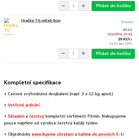
Přidat do košíku
Hračka TG míček 6cm
Skladem
49 Kč
Ušetříte 20 Kč
29 Kč
/
ks
24 Kč
bez DPH
Přidat do košíku
Kompletní specifikace
+ Cenově zvýhodněná dvojbalení (např. 2 x 12 kg apod.)
+
V
střícné jednání
+
Skladem
a
čerstvý
kompletní sortiment Fitmin. Nakupujeme
pouze napřímo od výrobce čerstvý každý týden.
+ Objednávky
expedujeme obratem
a
balíme do pevných 5-ti