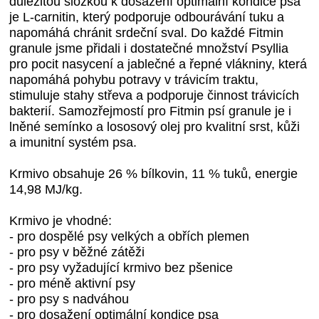
důležitou složkou k dosažení optimální kondice psa
je L-carnitin, který podporuje odbourávání tuku a
napomáhá chránit srdeční sval. Do každé Fitmin
granule jsme přidali i dostatečné množství Psyllia
pro pocit nasycení a jablečné a řepné vlákniny, která
napomáhá pohybu potravy v trávicím traktu,
stimuluje stahy střeva a podporuje činnost trávicích
bakterií. Samozřejmostí pro Fitmin psí granule je i
lněné semínko a lososový olej pro kvalitní srst, kůži
a imunitní systém psa.
Krmivo obsahuje 26 % bílkovin, 11 % tuků, energie
14,98 MJ/kg.
Krmivo je vhodné:
- pro dospělé psy velkých a obřích plemen
- pro psy v běžné zátěži
- pro psy vyžadující krmivo bez pšenice
- pro méně aktivní psy
- pro psy s nadváhou
- pro dosažení optimální kondice psa