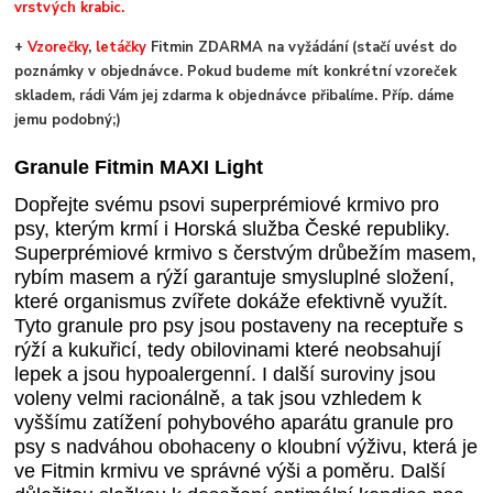
vrstvých krabic.
+
Vzorečky
,
letáčky
Fitmin ZDARMA na vyžádání (stačí uvést do
poznámky v objednávce. Pokud budeme mít konkrétní vzoreček
skladem, rádi Vám jej zdarma k objednávce přibalíme. Příp. dáme
jemu podobný;)
Granule Fitmin MAXI Light
Dopřejte svému psovi superprémiové krmivo pro
psy, kterým krmí i Horská služba České republiky.
Superprémiové krmivo s čerstvým drůbežím masem,
rybím masem a rýží garantuje smysluplné složení,
které organismus zvířete dokáže efektivně využít.
Tyto granule pro psy jsou postaveny na receptuře s
rýží a kukuřicí, tedy obilovinami které neobsahují
lepek a jsou hypoalergenní. I další suroviny jsou
voleny velmi racionálně, a tak jsou vzhledem k
vyššímu zatížení pohybového aparátu granule pro
psy s nadváhou obohaceny o kloubní výživu, která je
ve Fitmin krmivu ve správné výši a poměru. Další