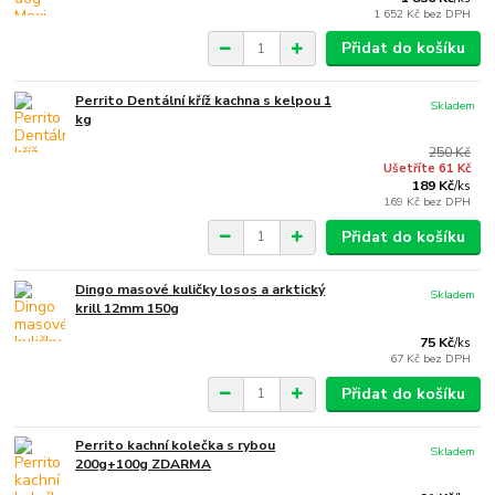
1 652 Kč
bez DPH
Přidat do košíku
Perrito Dentální kříž kachna s kelpou 1
Skladem
kg
250 Kč
Ušetříte 61 Kč
189 Kč
/
ks
169 Kč
bez DPH
Přidat do košíku
Dingo masové kuličky losos a arktický
Skladem
krill 12mm 150g
75 Kč
/
ks
67 Kč
bez DPH
Přidat do košíku
Perrito kachní kolečka s rybou
Skladem
200g+100g ZDARMA