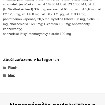
srovnatelným účinkem: vit. A 16930 MJ, vit. D3 1300 MJ, vit. E
(RRR-alfa-tokoferol) 382 mg, niacinamid 64 mg, vit. B1 5,6 mg, vit.
B2 12,5 mg, vit. B6 8 mg, vit. B12 171 µg, vit. C 330 mg,
pantothenan vápenatý 20,5 mg, kyselina listová 0,8 mg, biotin 0,5
mg, cholinchlorid 1680 mg; L-carnitin 150 mg; antioxidanty,
konzervanty;
senzorické látky: rozmarýnový extrakt 100 mg.
Zboží zařazeno v kategoriích
Fitmin
Maxi
Nepropásněte novinky, akce a