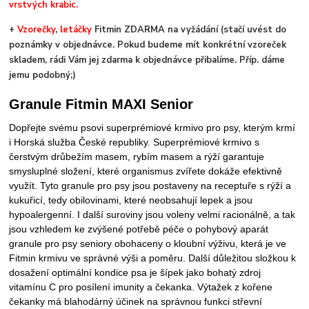
vrstvých krabic.
+
Vzorečky
,
letáčky
Fitmin ZDARMA na vyžádání (stačí uvést do
poznámky v objednávce. Pokud budeme mít konkrétní vzoreček
skladem, rádi Vám jej zdarma k objednávce přibalíme. Příp. dáme
jemu podobný;)
Granule Fitmin MAXI Senior
Dopřejte svému psovi superprémiové krmivo pro psy, kterým krmí
i Horská služba České republiky. Superprémiové krmivo s
čerstvým drůbežím masem, rybím masem a rýží garantuje
smysluplné složení, které organismus zvířete dokáže efektivně
využít. Tyto granule pro psy jsou postaveny na receptuře s rýží a
kukuřicí, tedy obilovinami, které neobsahují lepek a jsou
hypoalergenní. I další suroviny jsou voleny velmi racionálně, a tak
jsou vzhledem ke zvýšené potřebě péče o pohybový aparát
granule pro psy seniory obohaceny o kloubní výživu, která je ve
Fitmin krmivu ve správné výši a poměru. Další důležitou složkou k
dosažení optimální kondice psa je šípek jako bohatý zdroj
vitamínu C pro posílení imunity a čekanka. Výtažek z kořene
čekanky má blahodárný účinek na správnou funkci střevní