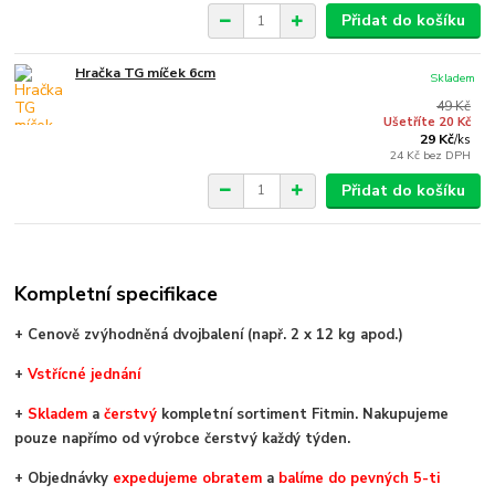
Přidat do košíku
Hračka TG míček 6cm
Skladem
49 Kč
Ušetříte 20 Kč
29 Kč
/
ks
24 Kč
bez DPH
Přidat do košíku
Kompletní specifikace
+ Cenově zvýhodněná dvojbalení (např. 2 x 12 kg apod.)
+
V
střícné jednání
+
Skladem
a
čerstvý
kompletní sortiment Fitmin. Nakupujeme
pouze napřímo od výrobce čerstvý každý týden.
+ Objednávky
expedujeme obratem
a
balíme do pevných 5-ti