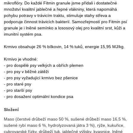
mikroflóry. Do každé Fitmin granule jsme přidali i dostatečné
množství kvalitní jablečné a řepné vlákniny, která napomáhá
pohybu potravy v trávicím traktu, stimuluje stahy střeva a
podporuje činnost trávicích bakterií. Samozřejmostí pro Fitmin psí
granule je i lněné semínko a lososový olej pro kvalitní srst, kůži a
imunitní systém psa.
Krmivo obsahuje 26 % bílkovin, 14 % tuků, energie 15,95 MJ/kg.
Krmivo je vhodné:
- pro dospělé psy velkých a obřích plemen
- pro psy v běžné zátěži
- pro psy vyžadující krmivo bez pšenice
- pro staré psy
- pro starší psy
- pro dosažení optimální kondice psa
Složení
Maso (čerstvé drůbeží maso 50 %, sušené drůbeží maso 16,5 %,
sušené rybí maso 6 %, hydrolyzovaná játra 3 %), rýže, kukuřice,
cukrovarské řízky, drůbeží tuk, jablečné výlisky, kvasnice, lněné