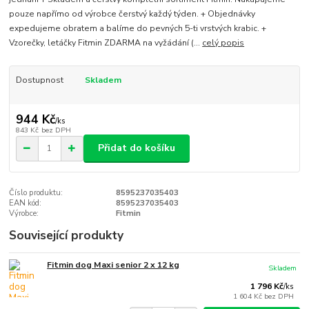
pouze napřímo od výrobce čerstvý každý týden. + Objednávky
expedujeme obratem a balíme do pevných 5-ti vrstvých krabic. +
Vzorečky, letáčky Fitmin ZDARMA na vyžádání (...
celý popis
Dostupnost
Skladem
944 Kč
/
ks
843 Kč
bez DPH
Přidat do košíku
Číslo produktu:
8595237035403
EAN kód:
8595237035403
Výrobce:
Fitmin
Související produkty
Fitmin dog Maxi senior 2 x 12 kg
Skladem
1 796 Kč
/
ks
1 604 Kč
bez DPH