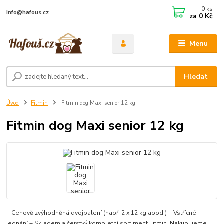
0
ks
info@hafous.cz
za
0 Kč
Menu
Hledat
Úvod
Fitmin
Fitmin dog Maxi senior 12 kg
Fitmin dog Maxi senior 12 kg
+ Cenově zvýhodněná dvojbalení (např. 2 x 12 kg apod.) + Vstřícné
jednání + Skladem a čerstvý kompletní sortiment Fitmin. Nakupujeme