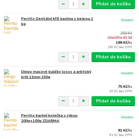
Přidat do košíku
Perrito Dentální kříž kachna s kelpou 1
Skladem
kg
250 Kč
Ušetříte 61 Kč
189 Kč
/
ks
169 Kč
bez DPH
Přidat do košíku
Dingo masové kuličky losos a arktický
Skladem
krill 12mm 150g
75 Kč
/
ks
67 Kč
bez DPH
Přidat do košíku
Perrito kachní kolečka s rybou
Skladem
200g+100g ZDARMA
91 Kč
/
ks
81 Kč
bez DPH