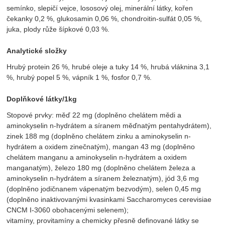
semínko, slepičí vejce, lososový olej, minerální látky, kořen
čekanky 0,2 %, glukosamin 0,06 %, chondroitin-sulfát 0,05 %,
juka, plody růže šípkové 0,03 %.
Analytické složky
Hrubý protein 26 %, hrubé oleje a tuky 14 %, hrubá vláknina 3,1
%, hrubý popel 5 %, vápník 1 %, fosfor 0,7 %.
Doplňkové látky/1kg
Stopové prvky: měď 22 mg (doplněno chelátem mědi a
aminokyselin n-hydrátem a síranem měďnatým pentahydrátem),
zinek 188 mg (doplněno chelátem zinku a aminokyselin n-
hydrátem a oxidem zinečnatým), mangan 43 mg (doplněno
chelátem manganu a aminokyselin n-hydrátem a oxidem
manganatým), železo 180 mg (doplněno chelátem železa a
aminokyselin n-hydrátem a síranem železnatým), jód 3,6 mg
(doplněno jodičnanem vápenatým bezvodým), selen 0,45 mg
(doplněno inaktivovanými kvasinkami Saccharomyces cerevisiae
CNCM I-3060 obohacenými selenem);
vitamíny, provitamíny a chemicky přesně definované látky se