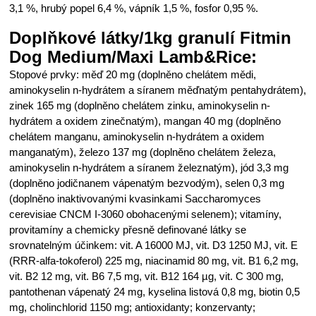
3,1 %, hrubý popel 6,4 %, vápník 1,5 %, fosfor 0,95 %.
Doplňkové látky/1kg granulí Fitmin
Dog Medium/Maxi Lamb&Rice:
Stopové prvky: měď 20 mg (doplněno chelátem mědi,
aminokyselin n-hydrátem a síranem měďnatým pentahydrátem),
zinek 165 mg (doplněno chelátem zinku, aminokyselin n-
hydrátem a oxidem zinečnatým), mangan 40 mg (doplněno
chelátem manganu, aminokyselin n-hydrátem a oxidem
manganatým), železo 137 mg (doplněno chelátem železa,
aminokyselin n-hydrátem a síranem železnatým), jód 3,3 mg
(doplněno jodičnanem vápenatým bezvodým), selen 0,3 mg
(doplněno inaktivovanými kvasinkami Saccharomyces
cerevisiae CNCM I-3060 obohacenými selenem); vitamíny,
provitamíny a chemicky přesně definované látky se
srovnatelným účinkem: vit. A 16000 MJ, vit. D3 1250 MJ, vit. E
(RRR-alfa-tokoferol) 225 mg, niacinamid 80 mg, vit. B1 6,2 mg,
vit. B2 12 mg, vit. B6 7,5 mg, vit. B12 164 µg, vit. C 300 mg,
pantothenan vápenatý 24 mg, kyselina listová 0,8 mg, biotin 0,5
mg, cholinchlorid 1150 mg; antioxidanty; konzervanty;