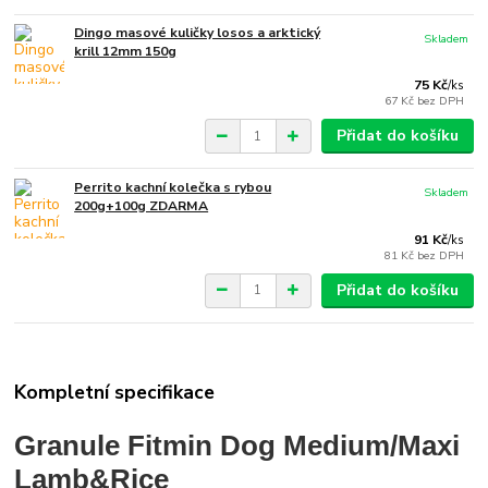
Dingo masové kuličky losos a arktický
Skladem
krill 12mm 150g
75 Kč
/
ks
67 Kč
bez DPH
Přidat do košíku
Perrito kachní kolečka s rybou
Skladem
200g+100g ZDARMA
91 Kč
/
ks
81 Kč
bez DPH
Přidat do košíku
Kompletní specifikace
Granule Fitmin Dog Medium/Maxi
Lamb&Rice