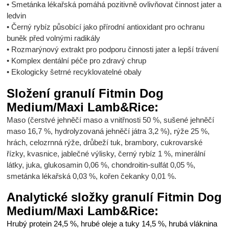
• Smetánka lékařská pomáhá pozitivně ovlivňovat činnost jater a
ledvin
• Černý rybíz působící jako přírodní antioxidant pro ochranu
buněk před volnými radikály
• Rozmarýnový extrakt pro podporu činnosti jater a lepší trávení
• Komplex dentální péče pro zdravý chrup
• Ekologicky šetrné recyklovatelné obaly
Složení
granulí Fitmin Dog
Medium/Maxi Lamb&Rice
:
Maso (čerstvé jehněčí maso a vnitřnosti 50 %, sušené jehněčí
maso 16,7 %, hydrolyzovaná jehněčí játra 3,2 %), rýže 25 %,
hrách, celozrnná rýže, drůbeží tuk, brambory, cukrovarské
řízky, kvasnice, jablečné výlisky, černý rybíz 1 %, minerální
látky, juka, glukosamin 0,06 %, chondroitin-sulfát 0,05 %,
smetánka lékařská 0,03 %, kořen čekanky 0,01 %.
Analytické složky granulí Fitmin Dog
Medium/Maxi Lamb&Rice:
Hrubý protein 24,5 %, hrubé oleje a tuky 14,5 %, hrubá vláknina