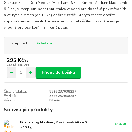
Granule Fitmin Dog Medium/Maxi Lamb&Rice Krmivo Medium Maxi Lamb
& Rice je kompletní senzitivní krmivo vhodné pro dospělé psy středních
a velkých plemen (od 13 kg) v běžné zátěži, kterým chcete dopřát
superprémiovou kvalitu krmiva a jemnost jehněčího masa. Krmivo je
vhodné pro psy, kteří maj...
celý popis
Dostupnost
Skladem
295 Kč
/
ks
263 Kč
bez DPH
Přidat do košíku
Číslo produktu:
8595237038237
EAN kód:
8595237038237
Výrobce:
Fitmin
Související produkty
Fitmin dog Medium/Maxi Lamb&Rice 2
Skladem
x 12 kg