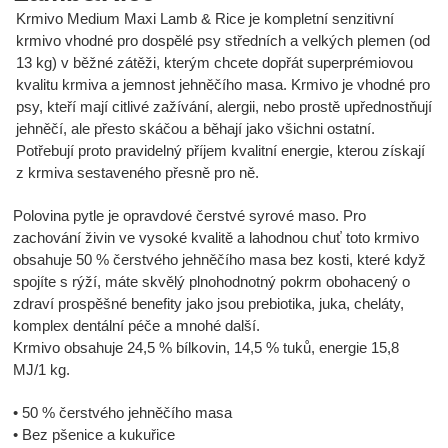
Krmivo Medium Maxi Lamb & Rice je kompletní senzitivní
krmivo vhodné pro dospělé psy středních a velkých plemen (od
13 kg) v běžné zátěži, kterým chcete dopřát superprémiovou
kvalitu krmiva a jemnost jehněčího masa. Krmivo je vhodné pro
psy, kteří mají citlivé zažívání, alergii, nebo prostě upřednostňují
jehněčí, ale přesto skáčou a běhají jako všichni ostatní.
Potřebují proto pravidelný příjem kvalitní energie, kterou získají
z krmiva sestaveného přesně pro ně.
Polovina pytle je opravdové čerstvé syrové maso. Pro
zachování živin ve vysoké kvalitě a lahodnou chuť toto krmivo
obsahuje 50 % čerstvého jehněčího masa bez kosti, které když
spojíte s rýží, máte skvělý plnohodnotný pokrm obohacený o
zdraví prospěšné benefity jako jsou prebiotika, juka, cheláty,
komplex dentální péče a mnohé další.
Krmivo obsahuje 24,5 % bílkovin, 14,5 % tuků, energie 15,8
MJ/1 kg.
• 50 % čerstvého jehněčího masa
• Bez pšenice a kukuřice