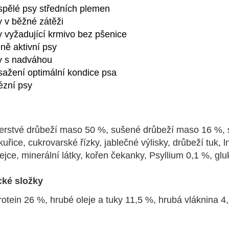
ospělé psy středních plemen
y v běžné zátěži
y vyžadující krmivo bez pšenice
ně aktivní psy
sy s nadváhou
sažení optimální kondice psa
ézní psy
erstvé drůbeží maso 50 %, sušené drůbeží maso 16 %, s
kuřice, cukrovarské řízky, jablečné výlisky, drůbeží tuk,
vejce, minerální látky, kořen čekanky, Psyllium 0,1 %, gl
cké složky
otein 26 %, hrubé oleje a tuky 11,5 %, hrubá vláknina 4,