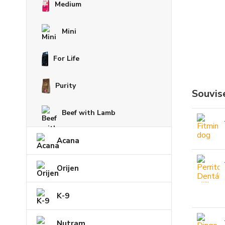
Medium
Mini
For Life
Purity
Souvise
Beef with Lamb
Acana
Orijen
K-9
Nutram