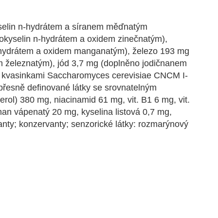
selin n-hydrátem a síranem měďnatým
okyselin n-hydrátem a oxidem zinečnatým),
hydrátem a oxidem manganatým), železo 193 mg
m železnatým), jód 3,7 mg (doplněno jodičnanem
i kvasinkami Saccharomyces cerevisiae CNCM I-
přesně definované látky se srovnatelným
erol) 380 mg, niacinamid 61 mg, vit. B1 6 mg, vit.
nan vápenatý 20 mg, kyselina listová 0,7 mg,
danty; konzervanty; senzorické látky: rozmarýnový