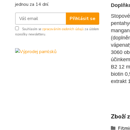
jednou za 14 dní.
Doplňko
Stopové
Přihlásit se
pentahy
Souhlasím se
zpracováním osobních údajů
za účelem
mangan 
rozesílky newsletteru.
(doplně
vápenat
3060 ob
účinkem:
B2 12 mg
biotin 0
extrakt
Zboží 
Fitmi