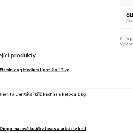
88
788
Číslo p
Výrobc
jící produkty
Fitmin dog Medium light 2 x 12 kg
Perrito Dentální kříž kachna s kelpou 1 kg
Dingo masové kuličky losos a arktický krill