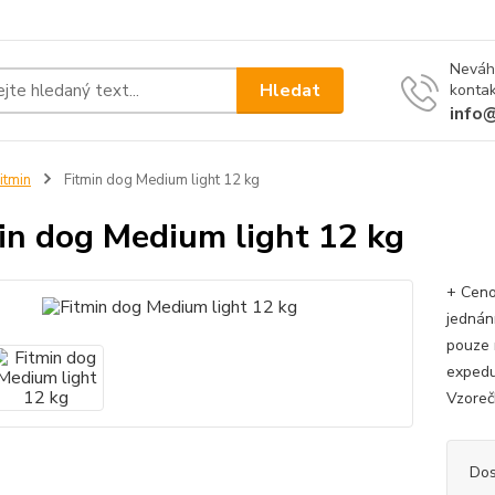
Neváh
Hledat
kontak
info
itmin
Fitmin dog Medium light 12 kg
in dog Medium light 12 kg
+ Ceno
jednán
pouze 
expedu
Vzoreč
Dos