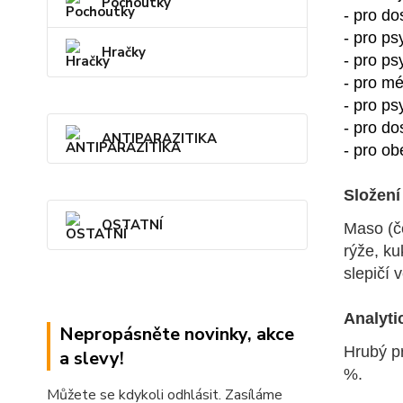
Pochoutky
- pro d
- pro ps
Hračky
- pro ps
- pro mé
- pro p
- pro do
ANTIPARAZITIKA
- pro ob
Složení
OSTATNÍ
Maso (č
rýže, ku
slepičí 
Analyti
Nepropásněte novinky, akce
Hrubý pr
a slevy!
%.
Můžete se kdykoli odhlásit. Zasíláme