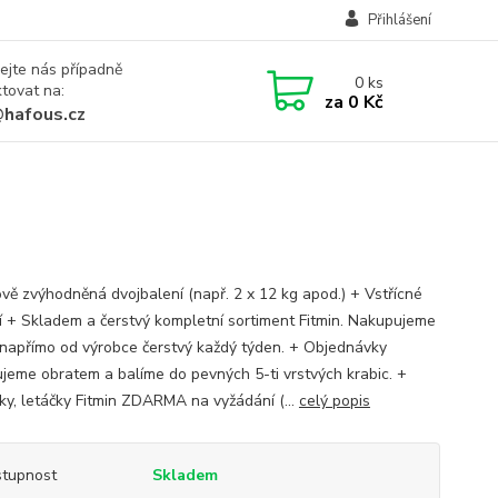
Přihlášení
ejte nás případně
0
ks
tovat na:
za
0 Kč
@hafous.cz
vě zvýhodněná dvojbalení (např. 2 x 12 kg apod.) + Vstřícné
í + Skladem a čerstvý kompletní sortiment Fitmin. Nakupujeme
napřímo od výrobce čerstvý každý týden. + Objednávky
jeme obratem a balíme do pevných 5-ti vrstvých krabic. +
ky, letáčky Fitmin ZDARMA na vyžádání (...
celý popis
tupnost
Skladem