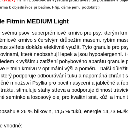
y
,
letáčky
Fitmin ZDARMA na vyžádání (stačí uvést do poznámky v objed
arma k objednávce přibalíme. Příp. dáme jemu podobný;)
le Fitmin MEDIUM Light
e svému psovi superprémiové krmivo pro psy, kterým krmí
émiové krmivo s čerstvým drůbežím masem, rybím masem 
us zvířete dokáže efektivně využít. Tyto granule pro psy
lovinami, které neobsahují lepek a jsou hypoalergenní. I 
hledem k vyššímu zatížení pohybového aparátu granule 
 ve Fitmin krmivu v optimální výši a poměru. Další důlež
, který podporuje odbourávání tuku a napomáhá chránit s
ečné množství Psyllia pro pocit nasycení a jablečné a ř
 traktu, stimuluje stahy střeva a podporuje činnost trávic
né semínko a lososový olej pro kvalitní srst, kůži a imuni
bsahuje 26 % bílkovin, 11,5 % tuků, energie 14,73 MJ/k
je vhodné: