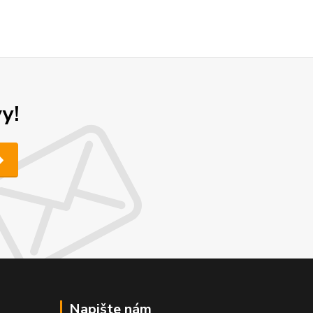
y!
Napište nám