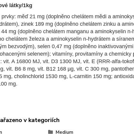
vé látky/1kg
 prvky: měď 21 mg (doplněno chelátem mědi a aminoky
drátem), zinek 189 mg (doplněno chelátem zinku a amin
44 mg (doplněno chelátem manganu a aminokyselin n-
no chelátem železa a aminokyselin n-hydrátem a sírane
ým bezvodým), selen 0,47 mg (doplněno inaktivovaným
ohacenými selenem); vitamíny, provitamíny a chemicky 
 vit. A 16800 MJ, vit. D3 1300 MJ, vit. E (RRR-alfa-tokof
, vit. B6 8 mg, vit. B12 168 µg, vit. C 300 mg, pantothe
,5 mg, cholinchlorid 1530 mg, L-carnitin 150 mg; antioxi
 100 mg.
zařazeno v kategoriích
n
Medium