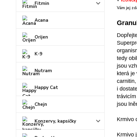
+
Vzorečk
Fitmin
Vám jej zd
Acana
Granu
Dopřejt
Orijen
Superpr
organism
K-9
tedy obi
jsou vz
Nutram
která je
carnitin
Happy Cat
i dostat
trávicím
jsou lně
Chejn
Krmivo o
Konzervy, kapsičky
Krmivo 