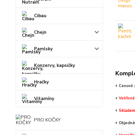
Cibau
Chejn
Pamlsky
Konzervy, kapsičky
Komple
Hračky
+ Cenově z
Vitamíny
+
V
střícné
+
Skladem
PRO KOČKY
+ Objedn