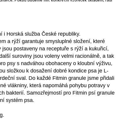
návce. Pokud budeme mít konkrétní vzoreček skladem, rádi
 i Horská služba České republiky.
a rýží garantuje smysluplné složení, které
 jsou postaveny na receptuře s rýží a kukuřicí,
další suroviny jsou voleny velmi racionálně, a tak
pro psy s nadváhou obohaceny o kloubní výživu,
itou složkou k dosažení dobré kondice psa je L-
rdeční sval. Do každé Fitmin granule jsme přidali
epné vlákniny, která napomáhá pohybu potravy v
ích bakterií. Samozřejmostí pro Fitmin psí granule
tní systém psa.
g.