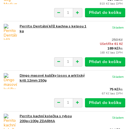
819 Kč
bez DPH
Přidat do košíku
Perrito Dentální kříž kachna s kelpou 1
Skladem
kg
250 Kč
Ušetříte 61 Kč
189 Kč
/
ks
169 Kč
bez DPH
Přidat do košíku
Dingo masové kuličky losos a arktický
Skladem
krill 12mm 150g
75 Kč
/
ks
67 Kč
bez DPH
Přidat do košíku
Perrito kachní kolečka s rybou
Skladem
200g+100g ZDARMA