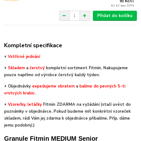
91 Kč
/
ks
81 Kč
bez DPH
Přidat do košíku
Kompletní specifikace
+
V
střícné jednání
+
Skladem
a
čerstvý
kompletní sortiment Fitmin. Nakupujeme
pouze napřímo od výrobce čerstvý každý týden.
+ Objednávky
expedujeme obratem
a
balíme do pevných 5-ti
vrstvých krabic.
+
Vzorečky
,
letáčky
Fitmin ZDARMA na vyžádání (stačí uvést do
poznámky v objednávce. Pokud budeme mít konkrétní vzoreček
skladem, rádi Vám jej zdarma k objednávce přibalíme. Příp. dáme
jemu podobný;)
Granule Fitmin MEDIUM Senior