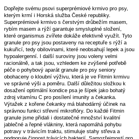
Dopřejte svému psovi superprémiové krmivo pro psy,
kterým krmí i Horská služba České republiky.
Superprémiové krmivo s čerstvým drůbežím masem,
rybím masem a rýží garantuje smysluplné složení,
které organismus zvířete dokáže efektivně využít. Tyto
granule pro psy jsou postaveny na receptuře s rýží a
kukuřicí, tedy obilovinami, které neobsahují lepek a jsou
hypoalergenní. I další suroviny jsou voleny velmi
racionálně, a tak jsou, vzhledem ke zvýšené potřebě
péče o pohybový aparát granule pro psy seniory
obohaceny o kloubní výživu, která je ve Fitmin krmivu
ve správné výši a poměru. Další důležitou složkou k
dosažení optimální kondice psa je šípek jako bohatý
zdroj vitamínu C pro posílení imunity a čekanka.
Výtažek z kořene čekanky má blahodárný účinek na
správnou funkci střevní mikroflóry. Do každé Fitmin
granule jsme přidali i dostatečné množství kvalitní
jablečné a řepné vlákniny, která napomáhá pohybu
potravy v trávicím traktu, stimuluje stahy střeva a
podporuje činnost trávicích bakterií. Samozřejmostí pro