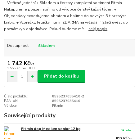
+ Vstřícné jednání + Skladem a čerstvý kompletní sortiment Fitmin.
Nakupujeme pouze napřímo od výrobce čerstvý každý týden. +
Objednávky expedujeme obratem a balíme do pevných 5-ti vrstvých
krabic. + Vzorečky, letáčky Fitmin ZDARMA na vyžádání (stačí uvést do
poznámky v objednávce. Pokud budeme mít ...
celý popis
Dostupnost
Skladem
1 742 Kč
/
ks
1 555 Kč
bez DPH
Přidat do košíku
Číslo produktu:
8595237035410-2
EAN kód:
8595237035410
Výrobce:
Fitmin
Související produkty
Fitmin dog Medium senior 12 kg
Skladem
917 Kč
/
ks