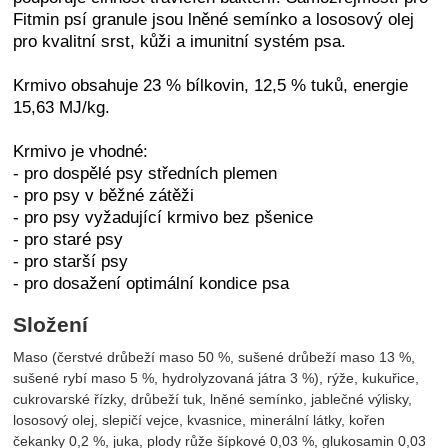
Fitmin psí granule jsou lněné semínko a lososový olej
pro kvalitní srst, kůži a imunitní systém psa.
Krmivo obsahuje 23 % bílkovin, 12,5 % tuků, energie
15,63 MJ/kg.
Krmivo je vhodné:
- pro dospělé psy středních plemen
- pro psy v běžné zátěži
- pro psy vyžadující krmivo bez pšenice
- pro staré psy
- pro starší psy
- pro dosažení optimální kondice psa
Složení
Maso (čerstvé drůbeží maso 50 %, sušené drůbeží maso 13 %,
sušené rybí maso 5 %, hydrolyzovaná játra 3 %), rýže, kukuřice,
cukrovarské řízky, drůbeží tuk, lněné semínko, jablečné výlisky,
lososový olej, slepičí vejce, kvasnice, minerální látky, kořen
čekanky 0,2 %, juka, plody růže šípkové 0,03 %, glukosamin 0,03