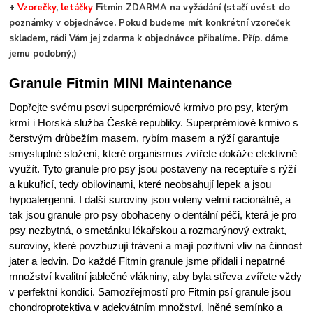
+
Vzorečky
,
letáčky
Fitmin ZDARMA na vyžádání (stačí uvést do
poznámky v objednávce. Pokud budeme mít konkrétní vzoreček
skladem, rádi Vám jej zdarma k objednávce přibalíme. Příp. dáme
jemu podobný;)
Granule Fitmin MINI Maintenance
Dopřejte svému psovi superprémiové krmivo pro psy, kterým
krmí i Horská služba České republiky. Superprémiové krmivo s
čerstvým drůbežím masem, rybím masem a rýží garantuje
smysluplné složení, které organismus zvířete dokáže efektivně
využít. Tyto granule pro psy jsou postaveny na receptuře s rýží
a kukuřicí, tedy obilovinami, které neobsahují lepek a jsou
hypoalergenní. I další suroviny jsou voleny velmi racionálně, a
tak jsou granule pro psy obohaceny o dentální péči, která je pro
psy nezbytná, o smetánku lékařskou a rozmarýnový extrakt,
suroviny, které povzbuzují trávení a mají pozitivní vliv na činnost
jater a ledvin. Do každé Fitmin granule jsme přidali i nepatrné
množství kvalitní jablečné vlákniny, aby byla střeva zvířete vždy
v perfektní kondici. Samozřejmostí pro Fitmin psí granule jsou
chondroprotektiva v adekvátním množství, lněné semínko a