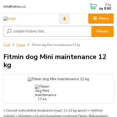
0
ks
info@hafous.cz
za
0 Kč
Menu
Hledat
Úvod
Fitmin
Fitmin dog Mini maintenance 12 kg
Fitmin dog Mini maintenance 12
kg
+ Cenově zvýhodněná dvojbalení (např. 2 x 12 kg apod.) + Vstřícné
jednání + Skladem a čerstvý kompletní sortiment Fitmin. Nakupujeme