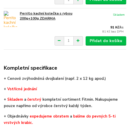
Perrito kachní kolečka s rybou
Skladem
200g+100g ZDARMA
91 Kč
/
ks
81 Kč
bez DPH
Přidat do košíku
Kompletní specifikace
+ Cenově zvýhodněná dvojbalení (např. 2 x 12 kg apod.)
+
V
střícné jednání
+
Skladem
a
čerstvý
kompletní sortiment Fitmin. Nakupujeme
pouze napřímo od výrobce čerstvý každý týden.
+ Objednávky
expedujeme obratem
a
balíme do pevných 5-ti
vrstvých krabic.