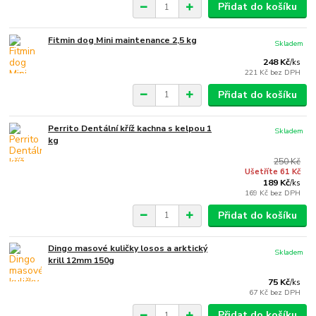
Přidat do košíku
Fitmin dog Mini maintenance 2,5 kg
Skladem
248 Kč
/
ks
221 Kč
bez DPH
Přidat do košíku
Perrito Dentální kříž kachna s kelpou 1
Skladem
kg
250 Kč
Ušetříte 61 Kč
189 Kč
/
ks
169 Kč
bez DPH
Přidat do košíku
Dingo masové kuličky losos a arktický
Skladem
krill 12mm 150g
75 Kč
/
ks
67 Kč
bez DPH
Přidat do košíku