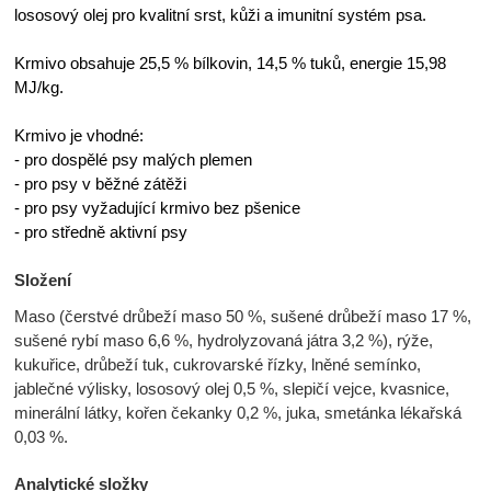
lososový olej pro kvalitní srst, kůži a imunitní systém psa.
Krmivo obsahuje 25,5 % bílkovin, 14,5 % tuků, energie 15,98
MJ/kg.
Krmivo je vhodné:
- pro dospělé psy malých plemen
- pro psy v běžné zátěži
- pro psy vyžadující krmivo bez pšenice
- pro středně aktivní psy
Složení
Maso (čerstvé drůbeží maso 50 %, sušené drůbeží maso 17 %,
sušené rybí maso 6,6 %, hydrolyzovaná játra 3,2 %), rýže,
kukuřice, drůbeží tuk, cukrovarské řízky, lněné semínko,
jablečné výlisky, lososový olej 0,5 %, slepičí vejce, kvasnice,
minerální látky, kořen čekanky 0,2 %, juka, smetánka lékařská
0,03 %.
Analytické složky