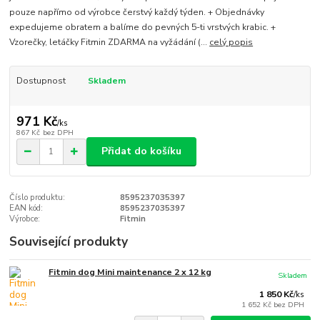
pouze napřímo od výrobce čerstvý každý týden. + Objednávky
expedujeme obratem a balíme do pevných 5-ti vrstvých krabic. +
Vzorečky, letáčky Fitmin ZDARMA na vyžádání (...
celý popis
Dostupnost
Skladem
971 Kč
/
ks
867 Kč
bez DPH
Přidat do košíku
Číslo produktu:
8595237035397
EAN kód:
8595237035397
Výrobce:
Fitmin
Související produkty
Fitmin dog Mini maintenance 2 x 12 kg
Skladem
1 850 Kč
/
ks
1 652 Kč
bez DPH