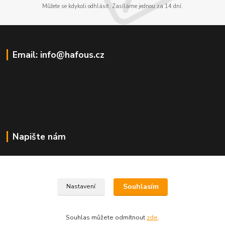
Můžete se kdykoli odhlásit. Zasíláme jednou za 14 dní.
Email: info@hafous.cz
Napište nám
info@hafous.cz
Souhlasím
Nastavení
Souhlas můžete odmítnout
zde
.
Vytvořeno na
Eshop-rychle.cz