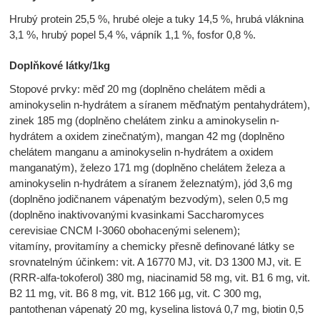
Hrubý protein 25,5 %, hrubé oleje a tuky 14,5 %, hrubá vláknina
3,1 %, hrubý popel 5,4 %, vápník 1,1 %, fosfor 0,8 %.
Doplňkové látky/1kg
Stopové prvky: měď 20 mg (doplněno chelátem mědi a
aminokyselin n-hydrátem a síranem měďnatým pentahydrátem),
zinek 185 mg (doplněno chelátem zinku a aminokyselin n-
hydrátem a oxidem zinečnatým), mangan 42 mg (doplněno
chelátem manganu a aminokyselin n-hydrátem a oxidem
manganatým), železo 171 mg (doplněno chelátem železa a
aminokyselin n-hydrátem a síranem železnatým), jód 3,6 mg
(doplněno jodičnanem vápenatým bezvodým), selen 0,5 mg
(doplněno inaktivovanými kvasinkami Saccharomyces
cerevisiae CNCM I-3060 obohacenými selenem);
vitamíny, provitamíny a chemicky přesně definované látky se
srovnatelným účinkem: vit. A 16770 MJ, vit. D3 1300 MJ, vit. E
(RRR-alfa-tokoferol) 380 mg, niacinamid 58 mg, vit. B1 6 mg, vit.
B2 11 mg, vit. B6 8 mg, vit. B12 166 µg, vit. C 300 mg,
pantothenan vápenatý 20 mg, kyselina listová 0,7 mg, biotin 0,5