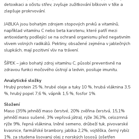
detoxikaci a očistu střev, zvyšuje zužitkování bílkovin v těle a
zlepšuje prokrvování.
JABLKA jsou bohatým zdrojem stopových prvků a vitamínů,
například vitamínu C nebo beta karotenu, které patří mezi
antioxidanty podílející se na ochraně organismu před negativním
vlivem volných radikálů. Pektiny, obsažené zejména v jablečných
slupkách, mají pozitivní vliv na trávení.
ŠÍPEK – jako bohatý zdroj vitamínu C, působí preventivně na
zdravou funkci močového ústrojí a ledvin, posiluje imunitu.
Analytické složky
Hrubý protein 25 %, hrubé oleje a tuky 10 %, hrubá vláknina 3,5
%, hrubý popel 7,6 %, vápník 1,5 %, fosfor 1%.
Složení
Maso (35% jehněčí maso čerstvé, 20% zvěřina čerstvá, 15,1%
jehněčí maso sušené, 3% vepřová játra), rýže 36,3%, celozrnná
rýže 9%, řepná vláknina, lněné semeno, drůbeží tuk, pivovarské
kvasnice, farmářské brambory, jablka 2,2%, vojtěška, černý rybíz
1%, za studena lisovaný olej z norských lososů (ošetřen