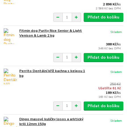
2 896 Kč
/
ks
2 586 Kč
bez DPH
Přidat do košíku
Fitmin dog Purity Rice Senior & Light
Skladem
Venison & Lamb 2 kg
388 Kč
/
ks
346 Kč
bez DPH
Přidat do košíku
Perrito Dentální kříž kachna s kelpou 1
Skladem
kg
250 Kč
Ušetříte 61 Kč
189 Kč
/
ks
169 Kč
bez DPH
Přidat do košíku
Dingo masové kuličky losos a arktický
Skladem
krill 12mm 150g