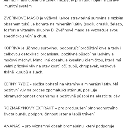
Jehněčí maso obsahuje zinek, nezbytný pro růst, hojení a zdravý
imunitní systém.
ZVĚŘINOVÉ MASO je výživná, lehce stravitelná surovina s nízkým
obsahem tuků. Je bohaté na minerální látky (sodík, draslík, železo,
fosfor) a vitaminy skupiny B. Zvěřinové maso se vyznačuje svou
specifickou vůní a chutí.
KOPŘIVA je účinnou surovinou podporující pročištění krve a tedy i
celkovou detoxikaci organismu, pozitivně působí na ledviny a
močový měchýř. Mimo jiné obsahuje kyselinu křemičitou, která má
velmi příznivý vliv na stav kostí, očí, zubů, chrupavek, vazivové
tkáně, kloubů a šlach.
ČERNÝ RYBÍZ - složka bohatá na vitamíny a minerální látky. Má
pozitivní vliv na proces zpomalující stárnutí, posiluje
obranyschopnost organismu a pozitivně působí na elasticitu cév.
ROZMARÝNOVÝ EXTRAKT – pro prodloužení plnohodnotného
života buněk, podporu činnosti jater a lepší trávení.
ANANAS – pro významný obsah bromelainu, který podporuje