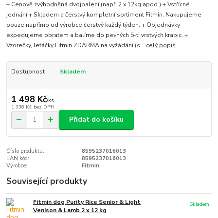
+ Cenově zvýhodněná dvojbalení (např. 2 x 12kg apod.) + Vstřícné
jednání + Skladem a čerstvý kompletní sortiment Fitmin. Nakupujeme
pouze napřímo od výrobce čerstvý každý týden. + Objednávky
expedujeme obratem a balíme do pevných 5-ti vrstvých krabic. +
Vzorečky, letáčky Fitmin ZDARMA na vyžádání (s...
celý popis
Dostupnost
Skladem
1 498 Kč
/
ks
1 338 Kč
bez DPH
Přidat do košíku
Číslo produktu:
8595237016013
EAN kód:
8595237016013
Výrobce:
Fitmin
Související produkty
Fitmin dog Purity Rice Senior & Light
Skladem
Venison & Lamb 2 x 12 kg