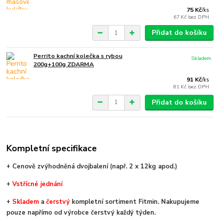
75 Kč
/
ks
67 Kč
bez DPH
Přidat do košíku
Perrito kachní kolečka s rybou
Skladem
200g+100g ZDARMA
91 Kč
/
ks
81 Kč
bez DPH
Přidat do košíku
Kompletní specifikace
+ Cenově zvýhodněná dvojbalení (např. 2 x 12kg apod.)
+
V
střícné jednání
+
Skladem
a
čerstvý
kompletní sortiment Fitmin. Nakupujeme
pouze napřímo od výrobce čerstvý každý týden.