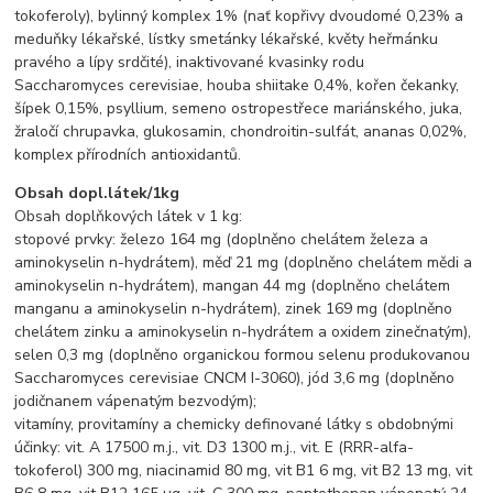
tokoferoly), bylinný komplex 1% (nať kopřivy dvoudomé 0,23% a
meduňky lékařské, lístky smetánky lékařské, květy heřmánku
pravého a lípy srdčité), inaktivované kvasinky rodu
Saccharomyces cerevisiae, houba shiitake 0,4%, kořen čekanky,
šípek 0,15%, psyllium, semeno ostropestřece mariánského, juka,
žraločí chrupavka, glukosamin, chondroitin-sulfát, ananas 0,02%,
komplex přírodních antioxidantů.
Obsah dopl.látek/1kg
Obsah doplňkových látek v 1 kg:
stopové prvky: železo 164 mg (doplněno chelátem železa a
aminokyselin n-hydrátem), měď 21 mg (doplněno chelátem mědi a
aminokyselin n-hydrátem), mangan 44 mg (doplněno chelátem
manganu a aminokyselin n-hydrátem), zinek 169 mg (doplněno
chelátem zinku a aminokyselin n-hydrátem a oxidem zinečnatým),
selen 0,3 mg (doplněno organickou formou selenu produkovanou
Saccharomyces cerevisiae CNCM I-3060), jód 3,6 mg (doplněno
jodičnanem vápenatým bezvodým);
vitamíny, provitamíny a chemicky definované látky s obdobnými
účinky: vit. A 17500 m.j., vit. D3 1300 m.j., vit. E (RRR-alfa-
tokoferol) 300 mg, niacinamid 80 mg, vit B1 6 mg, vit B2 13 mg, vit