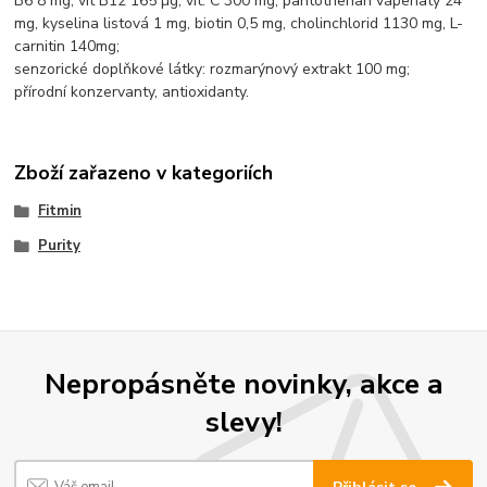
B6 8 mg, vit B12 165 µg, vit. C 300 mg, pantothenan vápenatý 24
mg, kyselina listová 1 mg, biotin 0,5 mg, cholinchlorid 1130 mg, L-
carnitin 140mg;
senzorické doplňkové látky: rozmarýnový extrakt 100 mg;
přírodní konzervanty, antioxidanty.
Zboží zařazeno v kategoriích
Fitmin
Purity
Nepropásněte novinky, akce a
slevy!