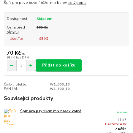
Špíz pro psy z buvolí kůže, mix barev.
celý popis
Dostupnost
Skladem
Cena před
165 Kč
slevou
Ušetříte
95 Kč
70 Kč
/
ks
63 Kč
bez DPH
Přidat do košíku
Číslo produktu:
W1_600_10
EAN kód:
W1_600_10
Související produkty
Špíz pro psy 12cm mix barev, volně
Skladem
11 Kč
Ušetříte 4 Kč
7 Kč
/
ks