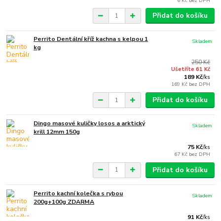
6 Kč
bez DPH
Přidat do košíku
Perrito Dentální kříž kachna s kelpou 1
Skladem
kg
250 Kč
Ušetříte 61 Kč
189 Kč
/
ks
169 Kč
bez DPH
Přidat do košíku
Dingo masové kuličky losos a arktický
Skladem
krill 12mm 150g
75 Kč
/
ks
67 Kč
bez DPH
Přidat do košíku
Perrito kachní kolečka s rybou
Skladem
200g+100g ZDARMA
91 Kč
/
ks