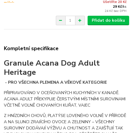
Ušetříte 20 Kč
29 Kč
/
ks
24 Kč
bez DPH
Přidat do košíku
Kompletní specifikace
Granule Acana Dog Adult
Heritage
- PRO VŠECHNA PLEMENA A VĚKOVÉ KATEGORIE
PŘIPRAVOVÁNO V OCEŇOVANÝCH KUCHYNÍCH V KANADĚ.
ACANA ADULT PŘEKYPUJE ČERSTVÝMI MÍSTNÍMI SUROVINAMI
VČETNĚ VOLNĚ CHOVANÝCH KUŘAT, VAJEC
Z HNÍZDNÍCH CHOVŮ, PLATÝSE LOVENÉHO VOLNĚ V PŘÍRODĚ
A NA SLUNCI ZRAJÍCÍHO OVOCE A ZELENINY – VŠECHNY
SUROVINY DODÁVAJÍ VÝŽIVU A CHUTNOST A ZAJIŠŤUJÍ TAK