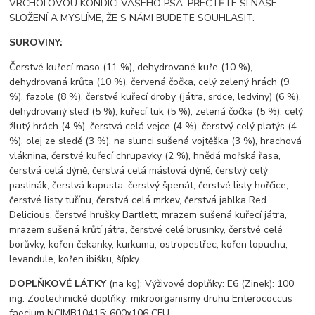
VRCHOLOVOU KONDICI VAŠEHO PSA. PŘEČTĚTE SI NAŠE
SLOŽENÍ A MYSLÍME, ŽE S NÁMI BUDETE SOUHLASIT.
SUROVINY:
Čerstvé kuřecí maso (11 %), dehydrované kuře (10 %),
dehydrovaná krůta (10 %), červená čočka, celý zelený hrách (9
%), fazole (8 %), čerstvé kuřecí droby (játra, srdce, ledviny) (6 %),
dehydrovaný sleď (5 %), kuřecí tuk (5 %), zelená čočka (5 %), celý
žlutý hrách (4 %), čerstvá celá vejce (4 %), čerstvý celý platýs (4
%), olej ze sledě (3 %), na slunci sušená vojtěška (3 %), hrachová
vláknina, čerstvé kuřecí chrupavky (2 %), hnědá mořská řasa,
čerstvá celá dýně, čerstvá celá máslová dýně, čerstvý celý
pastinák, čerstvá kapusta, čerstvý špenát, čerstvé listy hořčice,
čerstvé listy tuřínu, čerstvá celá mrkev, čerstvá jablka Red
Delicious, čerstvé hrušky Bartlett, mrazem sušená kuřecí játra,
mrazem sušená krůtí játra, čerstvé celé brusinky, čerstvé celé
borůvky, kořen čekanky, kurkuma, ostropestřec, kořen lopuchu,
levandule, kořen ibišku, šípky.
DOPLŇKOVÉ LÁTKY
(na kg): Výživové doplňky: E6 (Zinek): 100
mg. Zootechnické doplňky: mikroorganismy druhu Enterococcus
faecium NCIMB10415: 600x106 CFU.