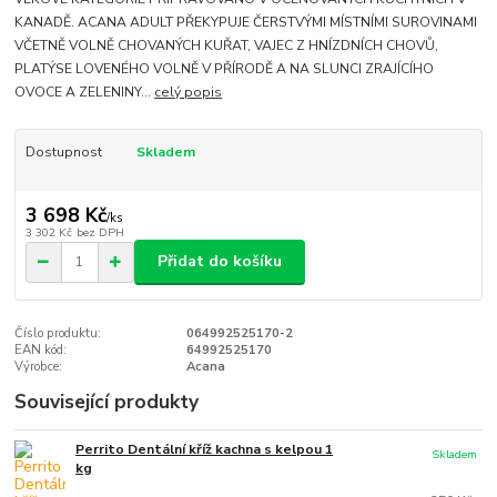
KANADĚ. ACANA ADULT PŘEKYPUJE ČERSTVÝMI MÍSTNÍMI SUROVINAMI
VČETNĚ VOLNĚ CHOVANÝCH KUŘAT, VAJEC Z HNÍZDNÍCH CHOVŮ,
PLATÝSE LOVENÉHO VOLNĚ V PŘÍRODĚ A NA SLUNCI ZRAJÍCÍHO
OVOCE A ZELENINY...
celý popis
Dostupnost
Skladem
3 698 Kč
/
ks
3 302 Kč
bez DPH
Přidat do košíku
Číslo produktu:
064992525170-2
EAN kód:
64992525170
Výrobce:
Acana
Související produkty
Perrito Dentální kříž kachna s kelpou 1
Skladem
kg