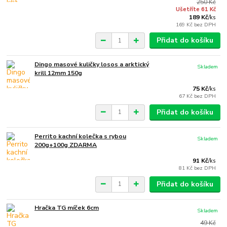
250 Kč
Ušetříte 61 Kč
189 Kč
/
ks
169 Kč
bez DPH
Přidat do košíku
Dingo masové kuličky losos a arktický
Skladem
krill 12mm 150g
75 Kč
/
ks
67 Kč
bez DPH
Přidat do košíku
Perrito kachní kolečka s rybou
Skladem
200g+100g ZDARMA
91 Kč
/
ks
81 Kč
bez DPH
Přidat do košíku
Hračka TG míček 6cm
Skladem
49 Kč