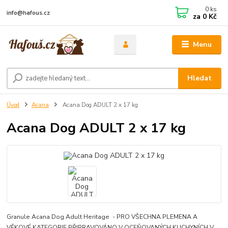
0
ks
info@hafous.cz
za
0 Kč
Menu
Hledat
Úvod
Acana
Acana Dog ADULT 2 x 17 kg
Acana Dog ADULT 2 x 17 kg
Granule Acana Dog Adult Heritage - PRO VŠECHNA PLEMENA A
VĚKOVÉ KATEGORIE PŘIPRAVOVÁNO V OCEŇOVANÝCH KUCHYNÍCH V