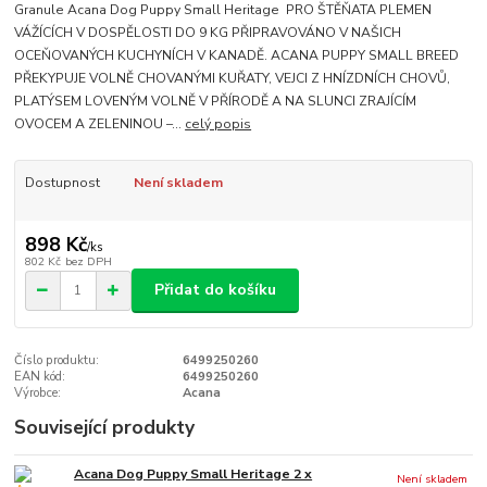
Granule Acana Dog Puppy Small Heritage PRO ŠTĚŇATA PLEMEN
VÁŽÍCÍCH V DOSPĚLOSTI DO 9 KG PŘIPRAVOVÁNO V NAŠICH
OCEŇOVANÝCH KUCHYNÍCH V KANADĚ. ACANA PUPPY SMALL BREED
PŘEKYPUJE VOLNĚ CHOVANÝMI KUŘATY, VEJCI Z HNÍZDNÍCH CHOVŮ,
PLATÝSEM LOVENÝM VOLNĚ V PŘÍRODĚ A NA SLUNCI ZRAJÍCÍM
OVOCEM A ZELENINOU –...
celý popis
Dostupnost
Není skladem
898 Kč
/
ks
802 Kč
bez DPH
Přidat do košíku
Číslo produktu:
6499250260
EAN kód:
6499250260
Výrobce:
Acana
Související produkty
Acana Dog Puppy Small Heritage 2 x
Není skladem