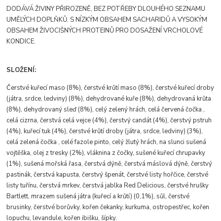
DODÁVÁ ŽIVINY PŘIROZENĚ, BEZ POTŘEBY DLOUHÉHO SEZNAMU
UMĚLÝCH DOPLŇKŮ. S NÍZKÝM OBSAHEM SACHARIDŮ A VYSOKÝM
OBSAHEM ŽIVOCIŠNÝCH PROTEINŮ PRO DOSAŽENÍ VRCHOLOVÉ
KONDICE.
SLOŽENÍ:
Čerstvé kuřecí maso (8%), čerstvé krůtí maso (8%), čerstvé kuřecí droby
(játra, srdce, ledviny) (8%), dehydrované kuře (8%), dehydrovaná krůta
(8%), dehydrovaný sleď (8%), celý zelený hrách, celá červená čočka ,
celá cizrna, čerstvá celá vejce (4%), čerstvý candát (4%), čerstvý pstruh
(4%), kuřecí tuk (4%), čerstvé krůtí droby (játra, srdce, ledviny) (3%),
celá zelená čočka , celé fazole pinto, celý žlutý hrách, na slunci sušená
vojtěška, olej z tresky (2%), vláknina z čočky, sušené kuřecí chrupavky
(1%), sušená mořská řasa, čerstvá dýně, čerstvá máslová dýně, čerstvý
pastinák, čerstvá kapusta, čerstvý špenát, čerstvé listy hořčice, čerstvé
listy tuřínu, čerstvá mrkev, čerstvá jablka Red Delicious, čerstvé hrušky
Bartlett, mrazem sušená játra (kuřecí a krůtí) (0,1%), sůl, čerstvé
brusinky, čerstvé borůvky, kořen čekanky, kurkuma, ostropestřec, kořen
lopuchu, levandule, kořen ibišku, šípky.