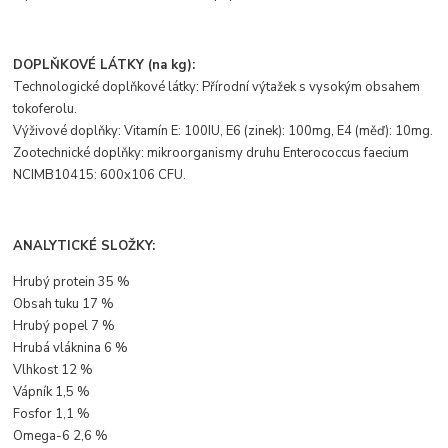
DOPLŇKOVÉ LÁTKY (na kg):
Technologické doplňkové látky: Přírodní výtažek s vysokým obsahem
tokoferolu.
Výživové doplňky: Vitamín E: 100IU, E6 (zinek): 100mg, E4 (měď): 10mg.
Zootechnické doplňky: mikroorganismy druhu Enterococcus faecium
NCIMB10415: 600x106 CFU.
ANALYTICKÉ SLOŽKY:
Hrubý protein 35 %
Obsah tuku 17 %
Hrubý popel 7 %
Hrubá vláknina 6 %
Vlhkost 12 %
Vápník 1,5 %
Fosfor 1,1 %
Omega-6 2,6 %