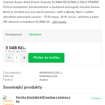
Granule Acana Wild Prairie Granule ACANA REGIONALS WILD PRAIRIE
DOG je kompletní, plnohodnotné a vyvážené biologicky vhodné krmivo,
které je vhodné pro psy všech plemen, stáří a aktivity. Nyní s vyšším
obsahem masových surovin – 70 % masa, 30 % ovoce, zeleniny a bylin,
0% obilovin a brambor! ACANA W...
celý popis
Dostupnost
Skladem
3 048 Kč
/
ks
2 721 Kč
bez DPH
Přidat do košíku
Číslo produktu:
064992541125-2
EAN kód:
64992541125
Výrobce:
Acana
Související produkty
Perrito Dentální kříž kachna s kelpou 1
Skladem
kg