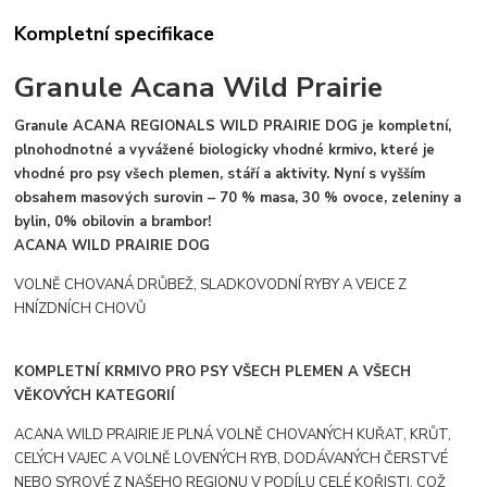
Kompletní specifikace
Granule Acana Wild Prairie
Granule
ACANA REGIONALS WILD PRAIRIE DOG
je kompletní,
plnohodnotné a vyvážené biologicky vhodné krmivo, které je
vhodné pro psy všech plemen, stáří a aktivity. Nyní s vyšším
obsahem masových surovin – 70 % masa, 30 % ovoce, zeleniny a
bylin, 0% obilovin a brambor!
ACANA WILD PRAIRIE DOG
VOLNĚ CHOVANÁ DRŮBEŽ, SLADKOVODNÍ RYBY A VEJCE Z
HNÍZDNÍCH CHOVŮ
KOMPLETNÍ KRMIVO PRO PSY VŠECH PLEMEN A VŠECH
VĚKOVÝCH KATEGORIÍ
ACANA WILD PRAIRIE JE PLNÁ VOLNĚ CHOVANÝCH KUŘAT, KRŮT,
CELÝCH VAJEC A VOLNĚ LOVENÝCH RYB, DODÁVANÝCH ČERSTVÉ
NEBO SYROVÉ Z NAŠEHO REGIONU V PODÍLU CELÉ KOŘISTI, COŽ