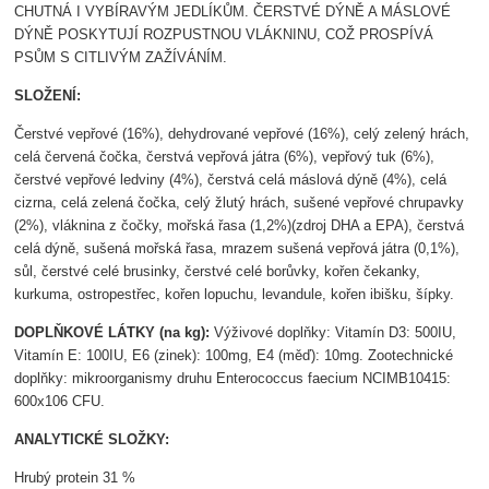
CHUTNÁ I VYBÍRAVÝM JEDLÍKŮM. ČERSTVÉ DÝNĚ A MÁSLOVÉ
DÝNĚ POSKYTUJÍ ROZPUSTNOU VLÁKNINU, COŽ PROSPÍVÁ
PSŮM S CITLIVÝM ZAŽÍVÁNÍM.
SLOŽENÍ:
Čerstvé vepřové (16%), dehydrované vepřové (16%), celý zelený hrách,
celá červená čočka, čerstvá vepřová játra (6%), vepřový tuk (6%),
čerstvé vepřové ledviny (4%), čerstvá celá máslová dýně (4%), celá
cizrna, celá zelená čočka, celý žlutý hrách, sušené vepřové chrupavky
(2%), vláknina z čočky, mořská řasa (1,2%)(zdroj DHA a EPA), čerstvá
celá dýně, sušená mořská řasa, mrazem sušená vepřová játra (0,1%),
sůl, čerstvé celé brusinky, čerstvé celé borůvky, kořen čekanky,
kurkuma, ostropestřec, kořen lopuchu, levandule, kořen ibišku, šípky.
DOPLŇKOVÉ LÁTKY (na kg):
Výživové doplňky: Vitamín D3: 500IU,
Vitamín E: 100IU, E6 (zinek): 100mg, E4 (měď): 10mg. Zootechnické
doplňky: mikroorganismy druhu Enterococcus faecium NCIMB10415:
600x106 CFU.
ANALYTICKÉ SLOŽKY:
Hrubý protein 31 %