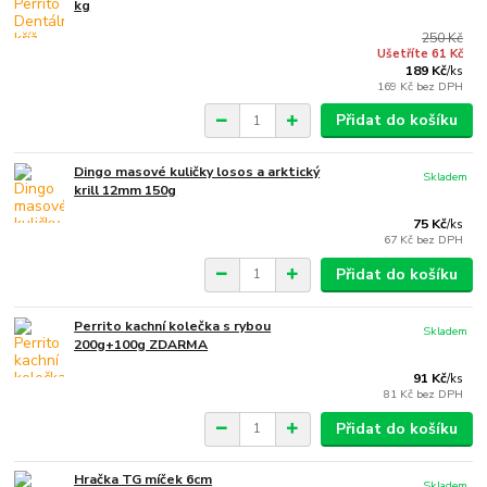
kg
250 Kč
Ušetříte 61 Kč
189 Kč
/
ks
169 Kč
bez DPH
Přidat do košíku
Dingo masové kuličky losos a arktický
Skladem
krill 12mm 150g
75 Kč
/
ks
67 Kč
bez DPH
Přidat do košíku
Perrito kachní kolečka s rybou
Skladem
200g+100g ZDARMA
91 Kč
/
ks
81 Kč
bez DPH
Přidat do košíku
Hračka TG míček 6cm
Skladem