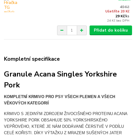
49 Kč
Ušetříte 20 Kč
29 Kč
/
ks
24 Kč
bez DPH
Přidat do košíku
Kompletní specifikace
Granule Acana Singles Yorkshire
Pork
KOMPLETNÍ KRMIVO PRO PSY VŠECH PLEMEN A VŠECH
VĚKOVÝCH KATEGORIÍ
KRMIVO S JEDINÝM ZDROJEM ŽIVOCIŠNÉHO PROTEINU ACANA
YORKSHIRE PORK OBSAHUJE 50%
YORKSHIRSKÉHO
VEPŘOVÉHO, KTERÉ JE NÁM DODÁVANÉ ČERSTVÉ V PODÍLU
CELÉ KOŘISTI. DÍKY
VÝTAŽKU Z MRAZEM SUŠENÝCH JATER