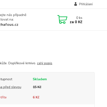
Přihlášení
ejte nás případně
0
ks
tovat na:
za
0 Kč
@hafous.cz
 kůže. Doplňkové krmivo.
celý popis
tupnost
Skladem
a před slevou
15 Kč
tříte
6 Kč