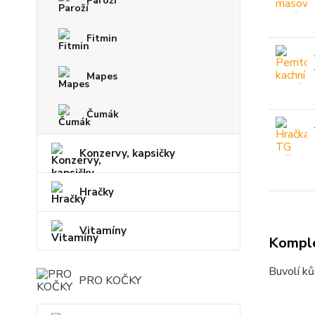
Paroží
Fitmin
Mapes
Čumák
Konzervy, kapsičky
Hračky
Vitamíny
Komple
Buvolí ků
PRO KOČKY