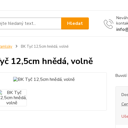
Neváh
Hledat
kontak
info
Pamlsky
BK Tyč 12,5cm hnědá, volně
yč 12,5cm hnědá, volně
Buvolí
Dos
Cen
Uše