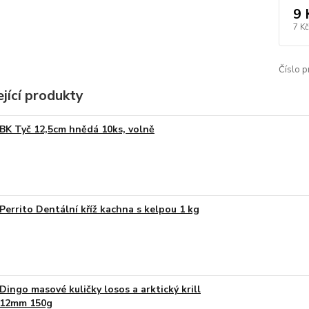
9 
7 Kč
Číslo p
jící produkty
BK Tyč 12,5cm hnědá 10ks, volně
Perrito Dentální kříž kachna s kelpou 1 kg
Dingo masové kuličky losos a arktický krill
12mm 150g