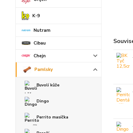
K-9
Nutram
Souvise
Cibau
Chejn
Pamlsky
Buvolí kůže
Dingo
Perrito masíčka