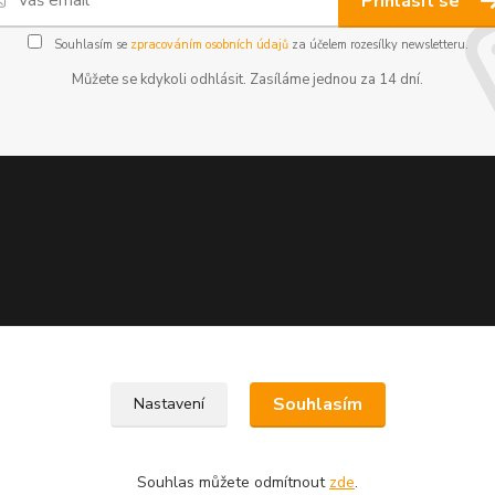
Přihlásit se
Souhlasím se
zpracováním osobních údajů
za účelem rozesílky newsletteru.
Můžete se kdykoli odhlásit. Zasíláme jednou za 14 dní.
Souhlasím
Nastavení
Souhlas můžete odmítnout
zde
.