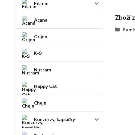
Fitmin
Zboží 
Acana
Paml
Orijen
K-9
Nutram
Happy Cat
Chejn
Konzervy, kapsičky