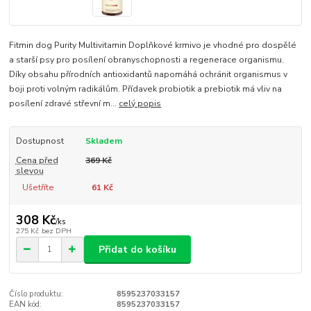
Fitmin dog Purity Multivitamin Doplňkové krmivo je vhodné pro dospělé
a starší psy pro posílení obranyschopnosti a regenerace organismu.
Díky obsahu přírodních antioxidantů napomáhá ochránit organismus v
boji proti volným radikálům. Přídavek probiotik a prebiotik má vliv na
posílení zdravé střevní m...
celý popis
Dostupnost
Skladem
Cena před
369 Kč
slevou
Ušetříte
61 Kč
308 Kč
/
ks
275 Kč
bez DPH
Přidat do košíku
Číslo produktu:
8595237033157
EAN kód:
8595237033157