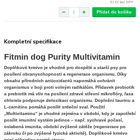
81 Kč
bez DPH
Přidat do košíku
Kompletní specifikace
Fitmin dog Purity Multivitamin
Doplňkové krmivo je vhodné pro dospělé a starší psy pro
posílení obranyschopnosti a regenerace organismu. Díky
obsahu přírodních antioxidantů napomáhá ochránit
organismus v boji proti volným radikálům. Přídavek probiotik
a prebiotik má vliv na posílení zdravé střevní mikroflóry, řasa
chlorela podporuje detoxikaci organismu. Doplnění taurinu a
L-carnitinu pomáhá posílit srdeční sval. Použití
„Multivitaminu“ je vhodné zejména v období, kdy je zapotřebí
posílit imunitní systém jedince – např. sychravé počasí,
oslabená imunita, období zvýšené zátěže (regenerace po
zákroku či po zvýšené fyzické aktivitě). Doplňkové krmivo
není náhradou pestré stravy.