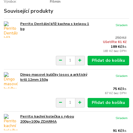
Výrobce:
Fitmin
Související produkty
Perrito Dentální kříž kachna s kelpou 1
Skladem
kg
250 Kč
Ušetříte 61 Kč
189 Kč
/
ks
169 Kč
bez DPH
Přidat do košíku
Dingo masové kuličky losos a arktický
Skladem
krill 12mm 150g
75 Kč
/
ks
67 Kč
bez DPH
Přidat do košíku
Perrito kachní kolečka s rybou
Skladem
200g+100g ZDARMA
91 Kč
/
ks