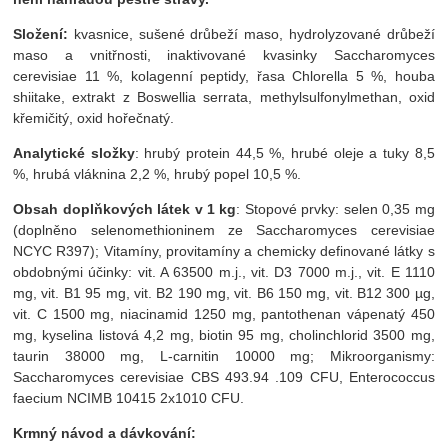
Složení:
kvasnice, sušené drůbeží maso, hydrolyzované drůbeží
maso a vnitřnosti, inaktivované kvasinky Saccharomyces
cerevisiae 11 %, kolagenní peptidy, řasa Chlorella 5 %, houba
shiitake, extrakt z Boswellia serrata, methylsulfonylmethan, oxid
křemičitý, oxid hořečnatý.
Analytické složky
: hrubý protein 44,5 %, hrubé oleje a tuky 8,5
%, hrubá vláknina 2,2 %, hrubý popel 10,5 %.
Obsah doplňkových látek v 1 kg
: Stopové prvky: selen 0,35 mg
(doplněno selenomethioninem ze Saccharomyces cerevisiae
NCYC R397); Vitamíny, provitamíny a chemicky definované látky s
obdobnými účinky: vit. A 63500 m.j., vit. D3 7000 m.j., vit. E 1110
mg, vit. B1 95 mg, vit. B2 190 mg, vit. B6 150 mg, vit. B12 300 µg,
vit. C 1500 mg, niacinamid 1250 mg, pantothenan vápenatý 450
mg, kyselina listová 4,2 mg, biotin 95 mg, cholinchlorid 3500 mg,
taurin 38000 mg, L-carnitin 10000 mg; Mikroorganismy:
Saccharomyces cerevisiae CBS 493.94 .109 CFU, Enterococcus
faecium NCIMB 10415 2x1010 CFU.
Krmný návod a d
ávkování: