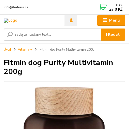
0
ks
info@hafous.cz
za
0 Kč
Menu
Hledat
Úvod
Vitamíny
Fitmin dog Purity Multivitamin 200g
Fitmin dog Purity Multivitamin
200g