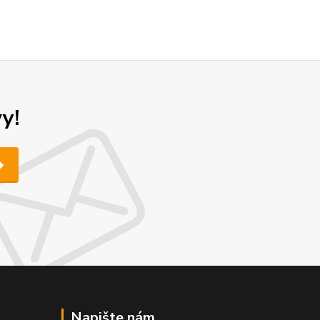
y!
Napište nám