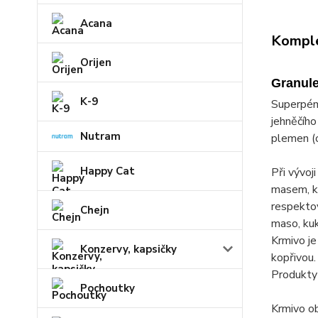
Acana
Komple
Orijen
Granule
K-9
Superpém
jehněčího
Nutram
plemen (o
Happy Cat
Při vývoj
masem, k
respektov
Chejn
maso, kuk
Krmivo je
Konzervy, kapsičky
kopřivou.
Produkty 
Pochoutky
Krmivo ob