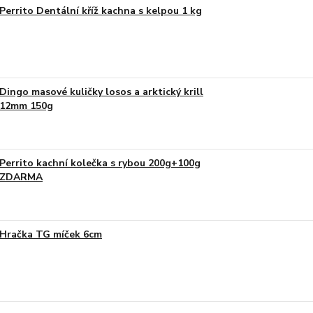
Perrito Dentální kříž kachna s kelpou 1 kg
Dingo masové kuličky losos a arktický krill
12mm 150g
Perrito kachní kolečka s rybou 200g+100g
ZDARMA
Hračka TG míček 6cm