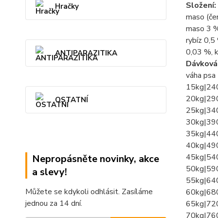
Složení:
Hračky
maso (čer
maso 3 %)
rybíz 0,5
0,03 %, 
ANTIPARAZITIKA
Dávkován
váha psa 
15kg|24
20kg|29
OSTATNÍ
25kg|34
30kg|39
35kg|44
40kg|49
45kg|54
Nepropásněte novinky, akce
50kg|59
a slevy!
55kg|64
Můžete se kdykoli odhlásit. Zasíláme
60kg|68
jednou za 14 dní.
65kg|72
70kg|76