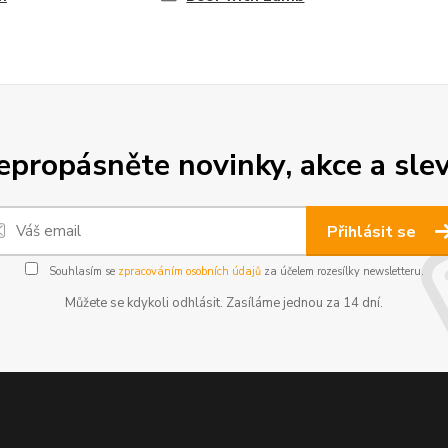
epropásněte novinky, akce a slev
Přihlásit se
Souhlasím se
zpracováním osobních údajů
za účelem rozesílky newsletteru.
Můžete se kdykoli odhlásit. Zasíláme jednou za 14 dní.