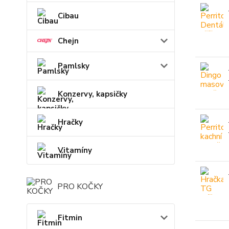
Cibau
Chejn
Pamlsky
Konzervy, kapsičky
Hračky
Vitamíny
PRO KOČKY
Fitmin