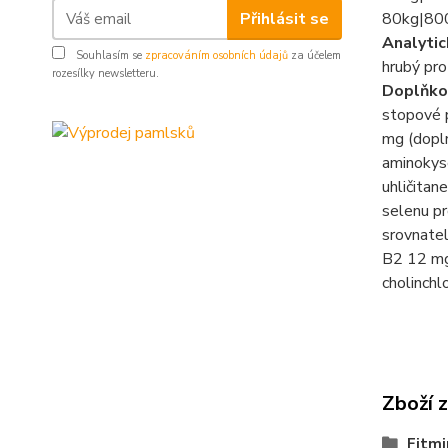
Přihlásit se
80kg|80
Analytic
Souhlasím se
zpracováním osobních údajů
za účelem
hrubý pro
rozesílky newsletteru.
Doplňko
stopové 
mg (dopl
aminokys
uhličita
selenu p
srovnatel
B2 12 mg,
cholinchl
Zboží 
Fitmi