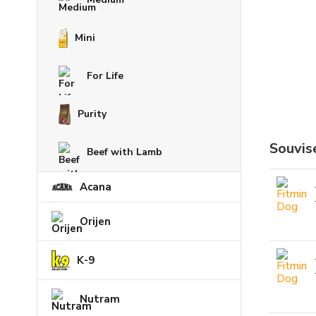
Mini
For Life
Purity
Souvise
Beef with Lamb
Acana
Orijen
K-9
Nutram