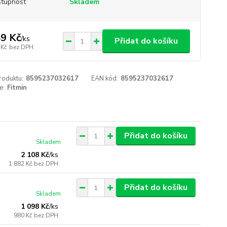
tupnost
Skladem
9 Kč
/
ks
Přidat do košíku
 Kč
bez DPH
roduktu:
8595237032617
EAN kód:
8595237032617
e:
Fitmin
Přidat do košíku
Skladem
2 108 Kč
/
ks
1 882 Kč
bez DPH
Přidat do košíku
Skladem
1 098 Kč
/
ks
980 Kč
bez DPH