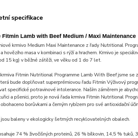
tní specifikace
 Fitmin Lamb with Beef Medium / Maxi Maintenance
iové krmivo Medium Maxi Maintenance z řady Nutritional Pro
 a hovězího masa v kombinaci s rýží a hrachem. Krmivo je speciá
d 15 kg) v běžné zátěži, ve věku od 1 do 7 let.
i krmiva Fitmin Nutritional Programme Lamb With Beef jsme se za
terá bude doplňovat superprémiovou řadu Fitmin Výživový progr
at specifické potravinové intolerance. Naším záměrem je abychom 
uřici a pšenici, proto je nová řada krmiva Fitmin Nutritional Pr
 obohaceno borůvkami a černým rybízem pro své antioxidační účin
jsou baleny v ekologicky šetrných recyklovatelných obalech.
sahuje 74 % živočišných proteinů, 26 % bílkovin, 14,5 % tuků, 