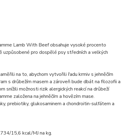
gramme Lamb With Beef obsahuje vysoké procento
lně uzpůsobené pro dospělé psy středních a velkých
měřili na to, abychom vytvořili řadu krmiv s jehněčím
am s drůbežím masem a zároveň bude dbát na filozofii a
snížili možnosti rizik alergických reakcí na drůbeží
ogramme založena na jehněčím a hovězím mase.
ky, prebiotiky, glukosaminem a chondroitin-sulfátem a
3734/15,6 kcal/MJ na kg.