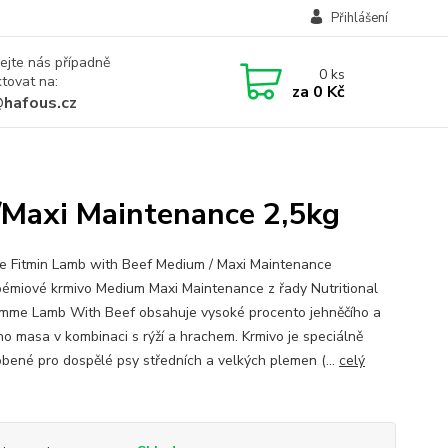
Přihlášení
ejte nás případně
0
ks
tovat na:
za
0 Kč
@hafous.cz
Maxi Maintenance 2,5kg
e Fitmin Lamb with Beef Medium / Maxi Maintenance
émiové krmivo Medium Maxi Maintenance z řady Nutritional
mme Lamb With Beef obsahuje vysoké procento jehněčího a
ho masa v kombinaci s rýží a hrachem. Krmivo je speciálně
bené pro dospělé psy středních a velkých plemen (...
celý