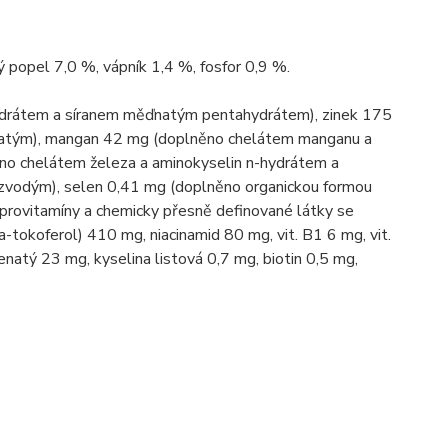
ý popel 7,0 %, vápník 1,4 %, fosfor 0,9 %.
ydrátem a síranem měďnatým pentahydrátem), zinek 175
čnatým), mangan 42 mg (doplněno chelátem manganu a
o chelátem železa a aminokyselin n-hydrátem a
zvodým), selen 0,41 mg (doplněno organickou formou
provitamíny a chemicky přesně definované látky se
fa-tokoferol) 410 mg, niacinamid 80 mg, vit. B1 6 mg, vit.
natý 23 mg, kyselina listová 0,7 mg, biotin 0,5 mg,