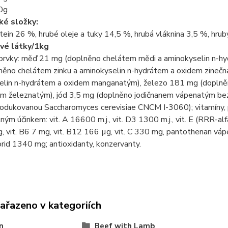
0g
ké složky:
tein 26 %, hrubé oleje a tuky 14,5 %, hrubá vláknina 3,5 %, hrub
vé látky/1kg
prvky: měď 21 mg (doplněno chelátem mědi a aminokyselin n-h
něno chelátem zinku a aminokyselin n-hydrátem a oxidem zine
elin n-hydrátem a oxidem manganatým), železo 181 mg (doplněn
nem železnatým), jód 3,5 mg (doplněno jodičnanem vápenatým be
rodukovanou Saccharomyces cerevisiae CNCM I-3060); vitamíny, 
ným účinkem: vit. A 16600 m.j., vit. D3 1300 m.j., vit. E (RRR-al
 vit. B6 7 mg, vit. B12 166 µg, vit. C 330 mg, pantothenan vápe
orid 1340 mg; antioxidanty, konzervanty.
zařazeno v kategoriích
n
Beef with Lamb