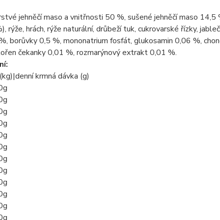
stvé jehněčí maso a vnitřnosti 50 %, sušené jehněčí maso 14,5
, rýže, hrách, rýže naturální, drůbeží tuk, cukrovarské řízky, jabl
 %, borůvky 0,5 %, mononatrium fosfát, glukosamin 0,06 %, chon
kořen čekanky 0,01 %, rozmarýnový extrakt 0,01 %.
í:
(kg)|denní krmná dávka (g)
0g
0g
0g
0g
0g
0g
0g
0g
0g
0g
0g
0g