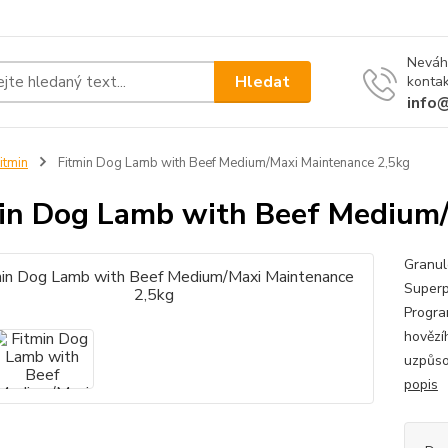
Neváh
Hledat
kontak
info
itmin
Fitmin Dog Lamb with Beef Medium/Maxi Maintenance 2,5kg
in Dog Lamb with Beef Medium/
Granul
Superp
Progra
hovězí
uzpůso
popis