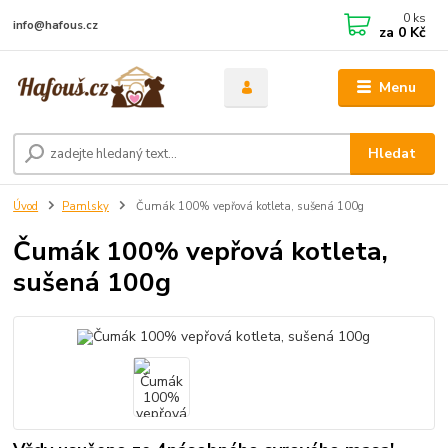
0
ks
info@hafous.cz
za
0 Kč
Menu
Hledat
Úvod
Pamlsky
Čumák 100% vepřová kotleta, sušená 100g
Čumák 100% vepřová kotleta,
sušená 100g