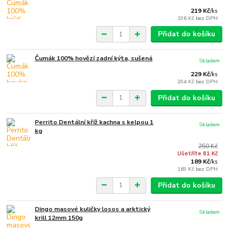
219 Kč
/
ks
196 Kč
bez DPH
Přidat do košíku
Čumák 100% hovězí zadní kýta, sušená
Skladem
229 Kč
/
ks
204 Kč
bez DPH
Přidat do košíku
Perrito Dentální kříž kachna s kelpou 1
Skladem
kg
250 Kč
Ušetříte 61 Kč
189 Kč
/
ks
169 Kč
bez DPH
Přidat do košíku
Dingo masové kuličky losos a arktický
Skladem
krill 12mm 150g