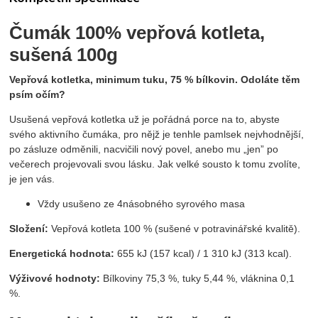
Čumák 100% vepřová kotleta,
sušená 100g
Vepřová kotletka, minimum tuku, 75 % bílkovin. Odoláte těm
psím očím?
Usušená vepřová kotletka už je pořádná porce na to, abyste
svého aktivního čumáka, pro nějž je tenhle pamlsek nejvhodnější,
po zásluze odměnili, nacvičili nový povel, anebo mu „jen” po
večerech projevovali svou lásku. Jak velké sousto k tomu zvolíte,
je jen vás.
Vždy usušeno ze 4násobného syrového masa
Složení:
Vepřová kotleta 100 % (sušené v potravinářské kvalitě).
Energetická hodnota:
655 kJ (157 kcal) / 1 310 kJ (313 kcal).
Výživové hodnoty:
Bílkoviny 75,3 %, tuky 5,44 %, vláknina 0,1
%.