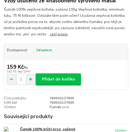
Vždy usušeno ze 4násobného syrového masa!
Čumák 100% vepřová kotleta, sušená 100g Vepřová kotletka, minimum
tuku, 75 % bílkovin. Odoláte těm psím očím? Usušená vepřová kotletka
už je pořádná porce na to, abyste svého aktivního čumáka, pro nějž je
tenhle pamlsek nejvhodnější, po zásluze odměnili, nacvičili nový povel,
anebo mu „jen” po večer...
celý popis
Dostupnost
Skladem
159 Kč
/
ks
142 Kč
bez DPH
Přidat do košíku
Číslo produktu:
769503137605
EAN kód:
769503137605
Výrobce:
Čumák s.r.o.
Související produkty
Čumák 100% krůtí prso, sušené
Skladem