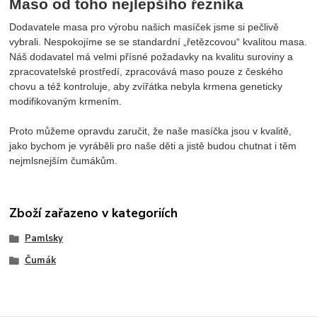
Maso od toho nejlepšího řezníka
Dodavatele masa pro výrobu našich masíček jsme si pečlivě
vybrali. Nespokojíme se se standardní „řetězcovou“ kvalitou masa.
Náš dodavatel má velmi přísné požadavky na kvalitu suroviny a
zpracovatelské prostředí, zpracovává maso pouze z českého
chovu a též kontroluje, aby zvířátka nebyla krmena geneticky
modifikovaným krmením.
Proto můžeme opravdu zaručit, že naše masíčka jsou v kvalitě,
jako bychom je vyráběli pro naše děti a jistě budou chutnat i těm
nejmlsnejším čumákům.
Zboží zařazeno v kategoriích
Pamlsky
Čumák