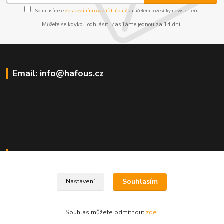
Souhlasím se
zpracováním osobních údajů
za účelem rozesílky newsletteru.
Můžete se kdykoli odhlásit. Zasíláme jednou za 14 dní.
Email: info@hafous.cz
Napište nám
Souhlasím
Nastavení
info@hafous.cz
Souhlas můžete odmítnout
zde
.