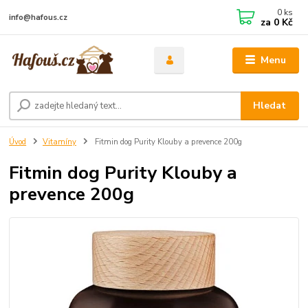
0
ks
info@hafous.cz
za
0 Kč
Menu
Hledat
Úvod
Vitamíny
Fitmin dog Purity Klouby a prevence 200g
Fitmin dog Purity Klouby a
prevence 200g