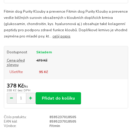
Fitmin dog Purity Klouby a prevence Fitmin dog Purity Klouby a prevence
vedle běžných surovin obsažených v kloubních doplňcích krmiva
(glukosamin, chondroitin, kys. hyaluronová aj.) obsahuje také kolagenní
peptidy pro podporu zdravé funkce kloubů. Doplňkové krmivo je vhodné
zejména pro mladé psy, kt...
celý popis
Dostupnost
Skladem
Cena před
473 Kč
slevou
Ušetříte
95 Kč
378 Kč
/
ks
338 Kč
bez DPH
Přidat do košíku
Číslo produktu:
8595237018505
EAN kód:
8595237018505
Výrobce:
Fitmin