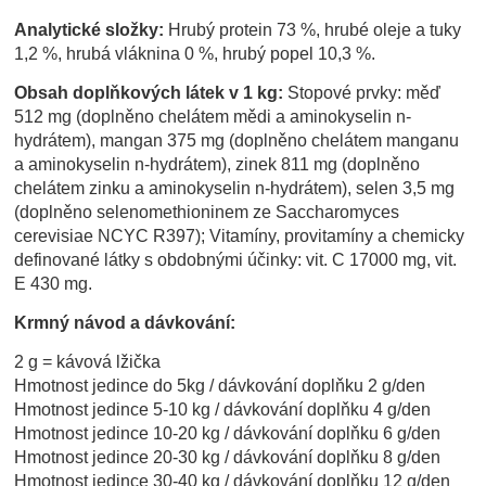
Analytické složky:
Hrubý protein 73 %, hrubé oleje a tuky
1,2 %, hrubá vláknina 0 %, hrubý popel 10,3 %.
Obsah doplňkových látek v 1 kg:
Stopové prvky: měď
512 mg (doplněno chelátem mědi a aminokyselin n-
hydrátem), mangan 375 mg (doplněno chelátem manganu
a aminokyselin n-hydrátem), zinek 811 mg (doplněno
chelátem zinku a aminokyselin n-hydrátem), selen 3,5 mg
(doplněno selenomethioninem ze Saccharomyces
cerevisiae NCYC R397); Vitamíny, provitamíny a chemicky
definované látky s obdobnými účinky: vit. C 17000 mg, vit.
E 430 mg.
Krmný návod a d
ávkování:
2 g = kávová lžička
Hmotnost jedince do 5kg / dávkování doplňku 2 g/den
Hmotnost jedince 5-10 kg / dávkování doplňku 4 g/den
Hmotnost jedince 10-20 kg / dávkování doplňku 6 g/den
Hmotnost jedince 20-30 kg / dávkování doplňku 8 g/den
Hmotnost jedince 30-40 kg / dávkování doplňku 12 g/den