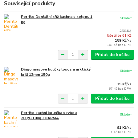
Související produkty
Perrito Dentální kříž kachna s kelpou 1
Skladem
kg
250 Kč
Ušetříte 61 Kč
189 Kč
/
ks
169 Kč
bez DPH
Přidat do košíku
Dingo masové kuličky losos a arktický
Skladem
krill 12mm 150g
75 Kč
/
ks
67 Kč
bez DPH
Přidat do košíku
Perrito kachní kolečka s rybou
Skladem
200g+100g ZDARMA
91 Kč
/
ks
81 Kč
bez DPH