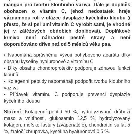
mangan pro tvorbu kloubního vaziva. Dále je doplněk
obohacen o vitamín C, jehož nedostatek hraje
významnou roli v otázce dysplazie kyčelního kloubu (i
přesto, že si psi umí vitamín C vyrobit sami, je vhodné
jej v zátěžových obdobích doplňovat). Doplňkové
krmivo není náhradou pestré stravy a není
doporučováno dříve než od 5 měsíců věku psa.
• Napomáhá správnému vývoji pohybového aparátu díky
obsahu kyseliny hyaluronové a vitamínu C
• Díky obsahu chondroprotektiv podporuje zdravou funkci
kloubů
• Kolagenní peptidy napomáhají podpořit tvorbu kloubního
vaziva
• Přídavek vitamínu C podporuje prevenci dysplazie
kyčelního kloubu
Složení:
Kolagenní peptid 50 %, hydrolyzované drůbeží
maso a vnitřnosti, glukosamin 12,5 %, hydrolyzovaný
kolagen, mořské lastury (zvápenatělé), chondroitin sulfát 5
%, žraločí chrupavka, kyselina hyaluronová 0,5 %.