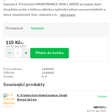
Granule K-9 Selection MAINTENANCE SMALL BREED poskytují všem
dospělým psům s běžnou aktivitou optimální přísun vysoce kvalitních a
lehce stravitelných živin, vitamínů a m...
celý popis
Dostupnost
Skladem
115 Kč
/
ks
103 Kč
bez DPH
Přidat do košíku
Číslo produktu:
1100001
EAN kód:
1100001
Výrobce:
K-9
Související produkty
K-9 Selection Maintenance Small
Skladem
Breed 2x3 kg
489 Kč
/
ks
437 Kč
bez DPH