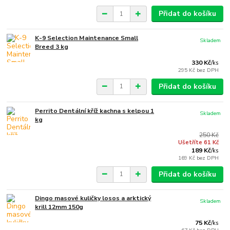
Přidat do košíku
K-9 Selection Maintenance Small
Skladem
Breed 3 kg
330 Kč
/
ks
295 Kč
bez DPH
Přidat do košíku
Perrito Dentální kříž kachna s kelpou 1
Skladem
kg
250 Kč
Ušetříte 61 Kč
189 Kč
/
ks
169 Kč
bez DPH
Přidat do košíku
Dingo masové kuličky losos a arktický
Skladem
krill 12mm 150g
75 Kč
/
ks