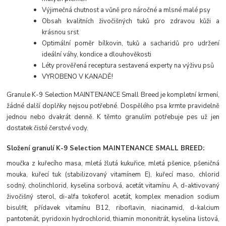
Výjimečná chutnost a vůně pro náročné a mlsné malé psy
Obsah kvalitních živočišných tuků pro zdravou kůži a
krásnou srst
Optimální poměr bílkovin, tuků a sacharidů pro udržení
ideální váhy, kondice a dlouhověkosti
Léty prověřená receptura sestavená experty na výživu psů
VYROBENO V KANADĚ!
Granule K-9 Selection MAINTENANCE Small Breed je kompletní krmení,
žádné další doplňky nejsou potřebné. Dospělého psa krmte pravidelně
jednou nebo dvakrát denně. K těmto granulím potřebuje pes už jen
dostatek čisté čerstvé vody.
Složení
granulí K-9 Selection MAINTENANCE SMALL BREED
:
moučka z kuřecího masa, mletá žlutá kukuřice, mletá pšenice, pšeničná
mouka, kuřecí tuk (stabilizovaný vitamínem E), kuřecí maso, chlorid
sodný, cholinchlorid, kyselina sorbová, acetát vitamínu A, d-aktivovaný
živočišný sterol, di-alfa tokoferol acetát, komplex menadion sodium
bisulfit, přídavek vitamínu B12, riboflavin, niacinamid, d-kalcium
pantotenát, pyridoxin hydrochlorid, thiamin mononitrát, kyselina listová,