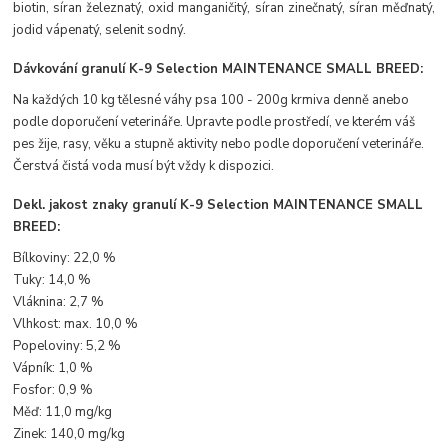
biotin, síran železnatý, oxid manganičitý, síran zinečnatý, síran měďnatý,
jodid vápenatý, selenit sodný.
Dávkování
granulí K-9 Selection MAINTENANCE SMALL BREE
D
:
Na každých 10 kg tělesné váhy psa 100 - 200g krmiva denně anebo
podle doporučení veterináře. Upravte podle prostředí, ve kterém váš
pes žije, rasy, věku a stupně aktivity nebo podle doporučení veterináře.
Čerstvá čistá voda musí být vždy k dispozici.
Dekl. jakost znaky
granulí K-9 Selection MAINTENANCE SMALL
BREED
:
Bílkoviny: 22,0 %
Tuky: 14,0 %
Vláknina: 2,7 %
Vlhkost: max. 10,0 %
Popeloviny: 5,2 %
Vápník: 1,0 %
Fosfor: 0,9 %
Měď: 11,0 mg/kg
Zinek: 140,0 mg/kg