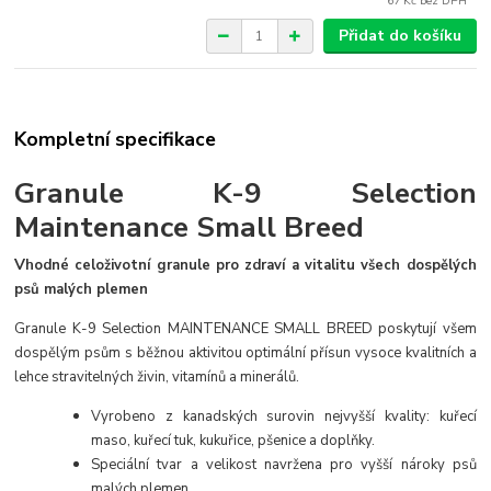
67 Kč
bez DPH
Přidat do košíku
Kompletní specifikace
Granule K-9 Selection
Maintenance Small Breed
V
hodné celoživotní granule pro zdraví a vitalitu všech dospělých
psů malých plemen
Granule K-9 Selection MAINTENANCE SMALL BREED poskytují všem
dospělým psům s běžnou aktivitou optimální přísun vysoce kvalitních a
lehce stravitelných živin, vitamínů a minerálů.
Vyrobeno z kanadských surovin nejvyšší kvality: kuřecí
maso, kuřecí tuk, kukuřice, pšenice a doplňky.
Speciální tvar a velikost navržena pro vyšší nároky psů
malých plemen